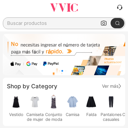
Buscar productos
Shop by Category
Ver más
Vestido
Camiseta
Conjunto
Camisa
Falda
Pantalones
Ca
de mujer
de moda
casuales
h