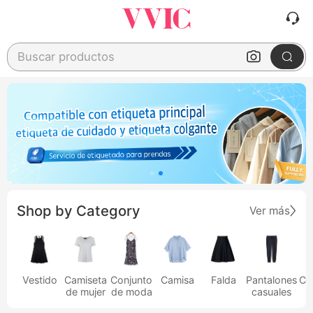
Buscar productos
Shop by Category
Ver más
Vestido
Camiseta
Conjunto
Camisa
Falda
Pantalones
Ca
de mujer
de moda
casuales
h