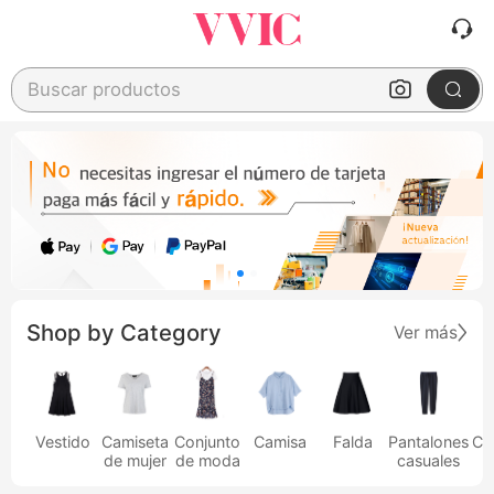
Buscar productos
Shop by Category
Ver más
Vestido
Camiseta
Conjunto
Camisa
Falda
Pantalones
Ca
de mujer
de moda
casuales
h