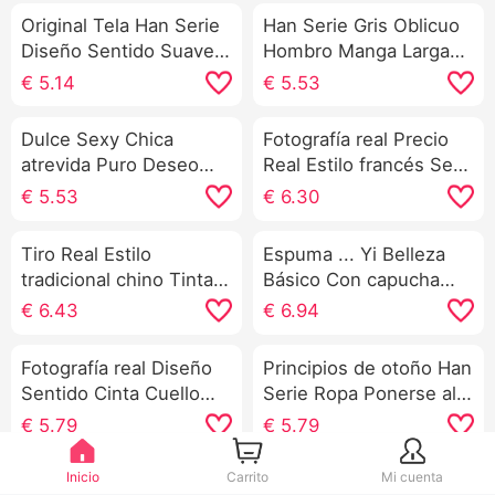
Original Tela Han Serie
Han Serie Gris Oblicuo
Diseño Sentido Suave
Hombro Manga Larga
Lunares Vestido Mujer
tejido de punto
€
5.14
€
5.53
2026 Verano Nuevo
Camiseta Interior Mujer
Estilo universitario
Otoño e invierno
Dulce Sexy Chica
Fotografía real Precio
Vestido de princesa
Avanzado Sentido
atrevida Puro Deseo
Real Estilo francés Sexy
Suéter Interior Partido
Viento Vestido pequeño
Entallado Adelgazante
€
5.53
€
6.30
Hombros descubiertos
Moda Chic Contraste
Abertura Corte
Colgante Cuello Top
de color Patchwork
ajustado LANA tejido
Tiro Real Estilo
Espuma ... Yi Belleza
Diseño Sentido
de punto Colgante
tradicional chino Tinta
Básico Con capucha
Ajustado Tirantes
Cuello Vestido
china Estampado Cuello
Forrado Sudadera 2025
€
6.43
€
6.94
Vestido
en V Vestido Mujer
Año Otoño Nuevo
2025 Verano Nuevo
Casual Versátil Holgado
Fotografía real Diseño
Principios de otoño Han
Hoja de loto Manga
Calor Sudadera Mujer
Sentido Cinta Cuello
Serie Ropa Ponerse al
Madre Chifón Falda
grande Suéter de punto
día Ropa Nicho No
€
5.79
€
5.79
Cárdigan Mujer Otoño
Choque Estilo Luz Lujo
Incluyendo Ovejas Pelo
Avanzado Sentido Real
Inicio
Carrito
Mi cuenta
Tiro Real Primavera
Han Serie Ropa Partido