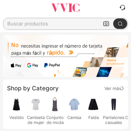
Buscar productos
Shop by Category
Ver más
Vestido
Camiseta
Conjunto
Camisa
Falda
Pantalones
Ca
de mujer
de moda
casuales
h