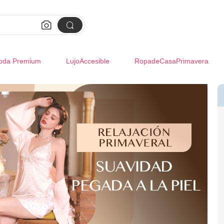


oda Premium
LujoAccesible
RopadeCasaPrimavera