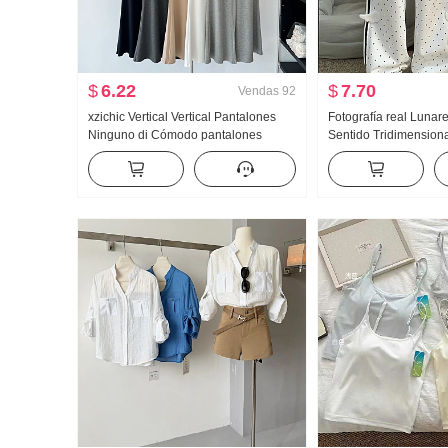
$
6.22
$
7.70
Vendas
92
xzichic Vertical Vertical Pantalones
Fotografía real Lunar
Ninguno di Cómodo pantalones
Sentido Tridimensiona
acampanados Primavera-Verano
Wei Pantalones Mujer
Nuevo Elegante Pantalones largos
Viento Holgado Recto
Adelgazante Pantalones casuales
Pantalones casuales
Mujer