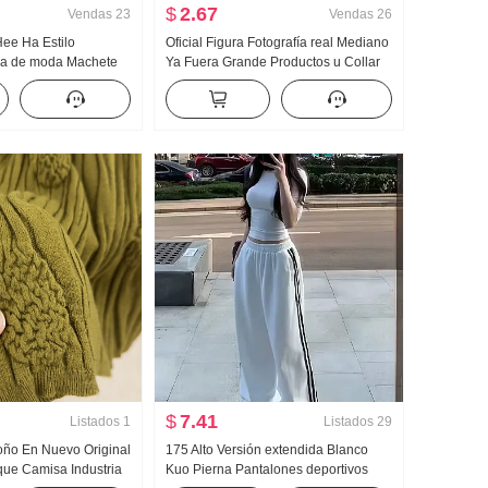
$
2.67
Vendas
23
Vendas
26
Hee Ha Estilo
Oficial Figura Fotografía real Mediano
ca de moda Machete
Ya Fuera Grande Productos u Collar
do Kuo Pierna Casual
Hueso de buey Hebilla En forma de I
Chaleco Tirantes Kuo Pierna
Arrastrando Deporte Pantalones
largos Conjunto
$
7.41
Listados
1
Listados
29
toño En Nuevo Original
175 Alto Versión extendida Blanco
ue Camisa Industria
Kuo Pierna Pantalones deportivos