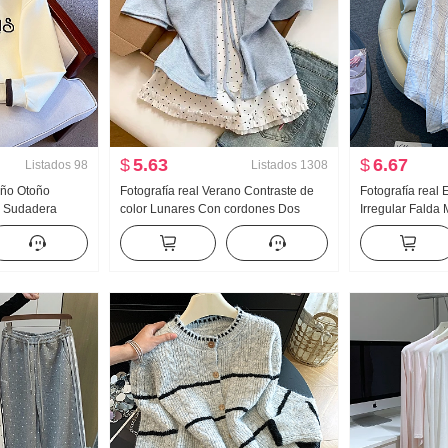
$
5.63
$
6.67
Listados
98
Listados
1308
Año Otoño
Fotografía real Verano Contraste de
Fotografía real 
r Sudadera
color Lunares Con cordones Dos
Irregular Falda 
tad Cremallera
piezas falsas Manga corta Camiseta
longitud media
al Versátil
Mujer Verano Nuevo Estilo dulce
línea A Irregula
Nicho Top
Falda