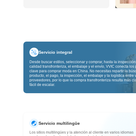
Servicio integral
Desde buscar estilos, seleccionar y comprar, hasta la inspección
calidad transfronteriza, el embalaje y el envío, VVIC conecta los
clave para comprar moda en China. No necesitas repartir la bú
producto, el pago, la inspección, el embalaje y la logística entre 
proveedores, por lo que la compra transfronteriza resulta más cl
fácil de escalar.
Servicio multilingüe
Los sitios multilingües y la atención al cliente en varios idiomas