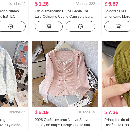
$
1.26
$
6.67
Listados
49
Vendas
322
 Otoño Nuevo
Estilo americano Dulce Genial De
Fotografía real 
ado ESTILO
Lujo Colgante Cuello Camisola para
americano Mar
Sentido Nicho
mujer Verano Para uso exterior
Vaqueros Holga
ga Larga
Interior Partido Camiseta Interior
Pantalones
Chica atrevida tejido de punto Top sin
tirantes Top
$
5.19
$
7.26
Listados
44
Listados
19
n ligera
2026 Otoño Invierno Nuevo Suave
Principios de o
vera y otoño
Jersey de mujer Encaje Cuello alto
Diseño No Choq