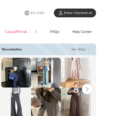
ES / USD
Entrar / Inscrever-se
CasualPrimavera-Verano
FAQs
Help Center
Ver Mais
Novedades
