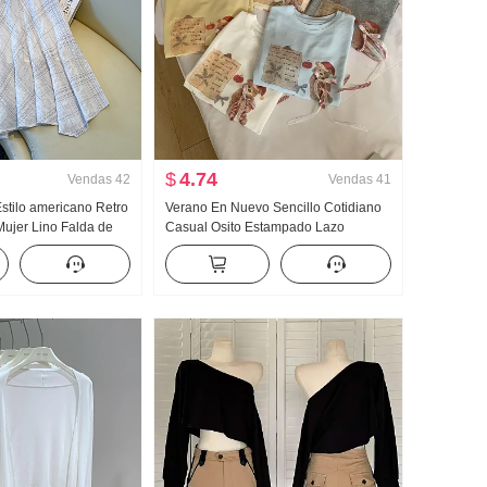
$
4.74
Vendas
42
Vendas
41
Estilo americano Retro
Verano En Nuevo Sencillo Cotidiano
Mujer Lino Falda de
Casual Osito Estampado Lazo
 Cuadros Falda de
Holgado Nicho Manga corta Camiseta
r Cola de pez Péndulo
Estilo coreano tejido de punto Top