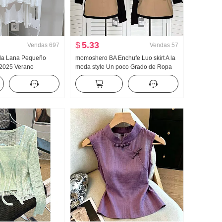
$
5.33
Vendas
697
Vendas
57
eda Lana Pequeño
momoshero BA Enchufe Luo skirt A la
 2025 Verano
moda style Un poco Grado de Ropa
o Top Nuevo tejido
de trabajo Bicolor Falda corta
 Hombro Fino Abrigo