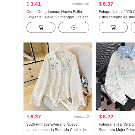
$
3.41
$
6.37
Vendas
40
Corea Dongdaemun Nuevo Estilo
Fotografía real 2026
Colgante Cuello Sin mangas Chaleco
Estilo coreano Ajust
para mujer Rocío Clavícula Femenino
OCCIDENTAL Diseño 
Pantalla Figura Cinta Top Moda
Rayas Entallado Man
Camisa para mujer
$
6.37
$
6.22
Vendas
2
2026 Primavera-Verano Nuevo
Fotografía real Versió
Industria pesada Bordado Cuello de
Sudadera Mujer Prima