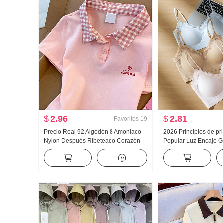
$
2.96
$
2.81
Favoritos
19
Precio Real 92 Algodón 8 Amoniaco
2026 Principios de p
Nylon Después Ribeteado Corazón
Popular Luz Encaje G
Bordado Dulce Corto Cuello polo
Pegamento Tira Corsé 
Camiseta Ajustado Petite Moda
Cinturón Pecho Almoh
Adelgazante Chaleco 