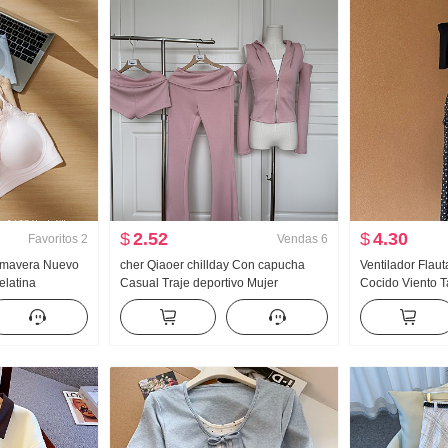
$
2.52
$
4.30
Favoritos
2
Vendas
6
rimavera Nuevo
cher Qiaoer chillday Con capucha
Ventilador Flau
elatina
Casual Traje deportivo Mujer
Cocido Viento Ta
Interior
Primavera Hombros descubiertos
Abertura Negro
adilla
Abrigo pantalones acampanados
Seda Oblicuo 
para mujer
Conjunto de tres piezas