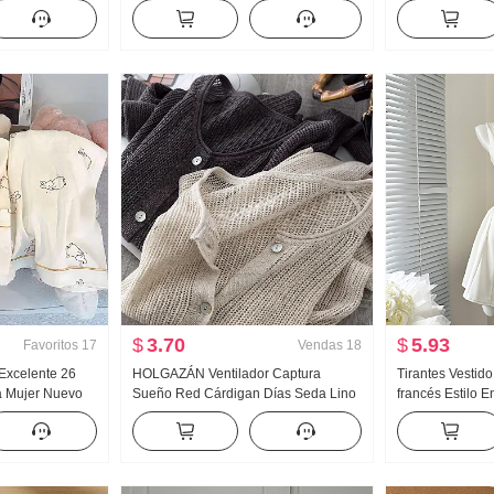
piezas falsas
Acolchado Suéter de punto Mujer
pesada Jacquard
ado Rayas
Diseño Sentido Encaje Manga Larga
Mujer Otoño Nu
Top
$
3.70
$
5.93
Favoritos
17
Vendas
18
 Excelente 26
HOLGAZÁN Ventilador Captura
Tirantes Vestido
a Mujer Nuevo
Sueño Red Cárdigan Días Seda Lino
francés Estilo 
a Larga
Hecho a mano Selección Agujero
Vestido sin man
o Ropa de casa
Calado tejido de punto Cárdigan
en vivo Alto
Mujer Acondicionador de aire Camisa
de protección solar