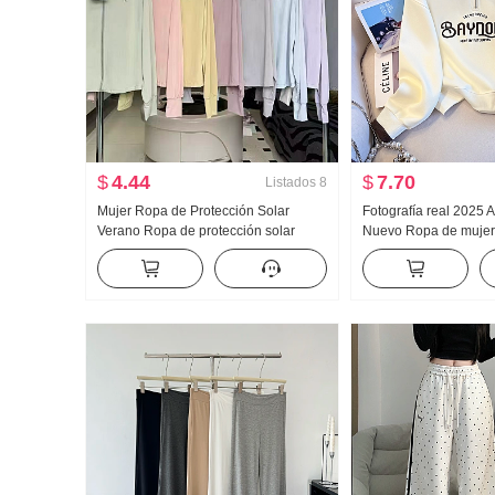
$
4.44
$
7.70
Listados
8
Mujer Ropa de Protección Solar
Fotografía real 2025 
Verano Ropa de protección solar
Nuevo Ropa de muje
Nailon Versión ligera Hielo Seda
Reducción de edad Mi
Transpirable Abrigo Holgado Talla
Moda Cuello polo Casu
grande Sudadera con capucha
Adelgazante