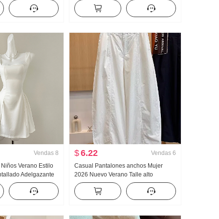
 tejido de punto Top
Mujer Primavera y otoño Nuevo
evo Adelgazante
Versátil Rayas Casual Arrastrando
Pantalones
$
6.22
Vendas
8
Vendas
6
 Niños Verano Estilo
Casual Pantalones anchos Mujer
Entallado Adelgazante
2026 Nuevo Verano Talle alto
gas Minifalda
Adelgazante Talla grande Petite
Sencillo Holgado Nueve puntos
Machete Pantalones