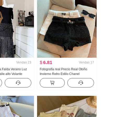
$
6.81
Vendas
23
Vendas
17
ta Falda Verano Luz
Fotografía real Precio Real Otoño
lle alto Volante
Invierno Retro Estilo Chanel
 Lunares Falda Días
Pantalones cortos Pantalones de
Hombro Ropa
montar