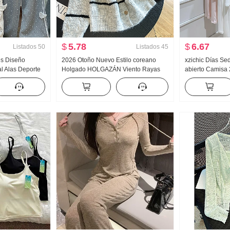
$
5.78
$
6.67
Listados
50
Listados
45
es Diseño
2026 Otoño Nuevo Estilo coreano
xzichic Días S
l Alas Deporte
Holgado HOLGAZÁN Viento Rayas
abierto Camisa
 Nuevo Luz Asia
tejido de punto Cárdigan Mujer
HOLGAZÁN Vient
 Adelgazante
Diseño Sentido Nicho Suéter Moda
de punto Caída
para mujer