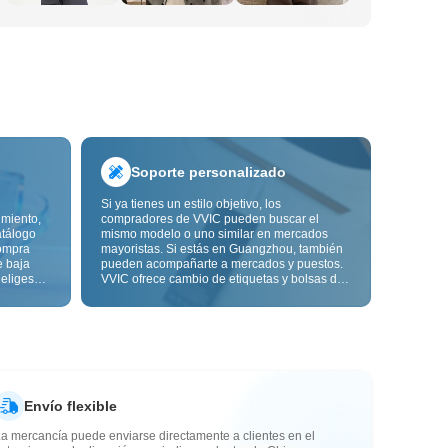
Soporte personalizado
Si ya tienes un estilo objetivo, los
imiento,
compradores de VVIC pueden buscar el
atálogo
mismo modelo o uno similar en mercados
ompra
mayoristas. Si estás en Guangzhou, también
e baja
pueden acompañarte a mercados y puestos.
 eliges
VVIC ofrece cambio de etiquetas y bolsas de
ón de
embalaje, y pronto personalización OEM por
s de
imagen o muestra, para que tu compra sea
alidad,
más controlable y encaje mejor con el ritmo
de tu negocio.
Envío flexible
a mercancía puede enviarse directamente a clientes en el