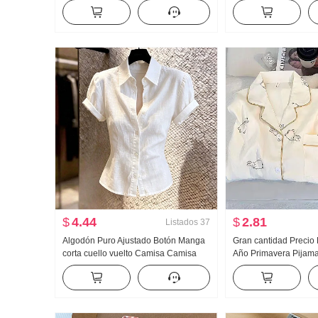
muñeca Camisa para mujer Estilo
Nuevo Han Serie Dos 
francés Retro Protección solar
Holgado Espina Bord
Cárdigan
Cuello polo Top
$
4.44
$
2.81
Listados
37
Algodón Puro Ajustado Botón Manga
Gran cantidad Precio
corta cuello vuelto Camisa Camisa
Año Primavera Pijam
Mujer 2026 Verano Avanzado Sentido
Nubes Algodón Mang
Luz Lujo Suave Viento Top
Pequeño cuello vuelt
Conjunto Transmisión 
Producto