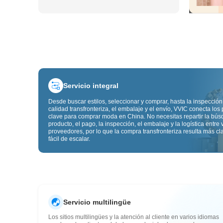
Servicio integral
Desde buscar estilos, seleccionar y comprar, hasta la inspección
calidad transfronteriza, el embalaje y el envío, VVIC conecta los
clave para comprar moda en China. No necesitas repartir la bú
producto, el pago, la inspección, el embalaje y la logística entre 
proveedores, por lo que la compra transfronteriza resulta más cl
fácil de escalar.
Servicio multilingüe
Los sitios multilingües y la atención al cliente en varios idiomas