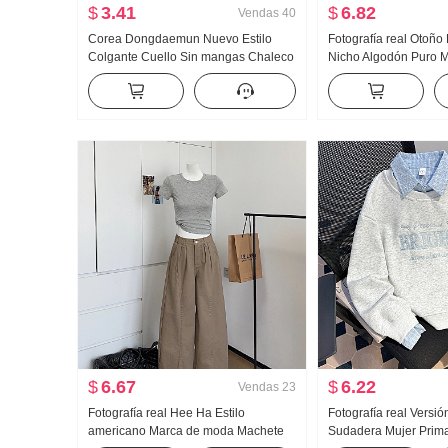
$
3.41
$
6.82
Vendas
40
Corea Dongdaemun Nuevo Estilo
Fotografía real Otoño
Colgante Cuello Sin mangas Chaleco
Nicho Algodón Puro M
para mujer Rocío Clavícula Femenino
Entallado Adelgazant
Pantalla Figura Cinta Top Moda
Manga Larga Camisa 
$
6.67
$
6.22
Vendas
23
Fotografía real Hee Ha Estilo
Fotografía real Versió
americano Marca de moda Machete
Sudadera Mujer Prima