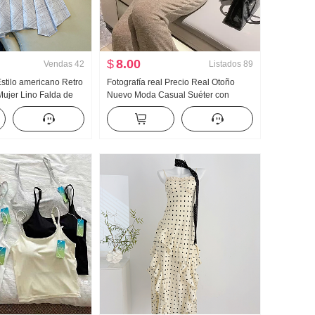
$
8.00
Vendas
42
Listados
89
Estilo americano Retro
Fotografía real Precio Real Otoño
Mujer Lino Falda de
Nuevo Moda Casual Suéter con
 Cuadros Falda de
capucha Wei Pantalones Adelgazante
r Cola de pez Péndulo
Conjunto Traje deportivo Mujer Moda