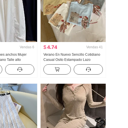
$
4.74
Vendas
6
Vendas
41
nes anchos Mujer
Verano En Nuevo Sencillo Cotidiano
no Talle alto
Casual Osito Estampado Lazo
la grande Petite
Holgado Nicho Manga corta Camiseta
do Nueve puntos
Estilo coreano tejido de punto Top
ones