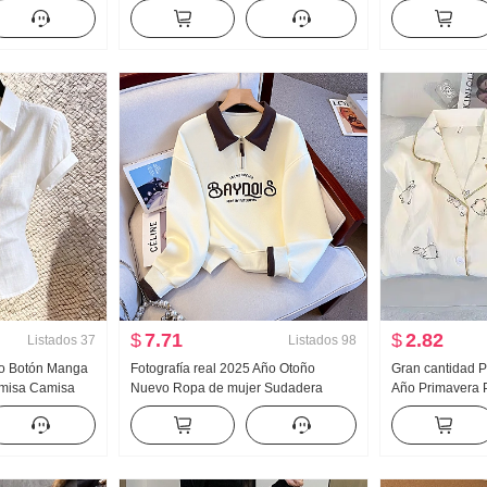
piezas falsas
muñeca Camisa para mujer Estilo
Mujer Primaver
ado Rayas
francés Retro Protección solar
Versátil Rayas 
Cárdigan
Pantalones
$
7.71
$
2.82
Listados
37
Listados
98
do Botón Manga
Fotografía real 2025 Año Otoño
Gran cantidad P
Camisa Camisa
Nuevo Ropa de mujer Sudadera
Año Primavera 
vanzado Sentido
Reducción de edad Mitad Cremallera
Nubes Algodón
o Top
Moda Cuello polo Casual Versátil
Pequeño cuello
Adelgazante
Conjunto Transm
Producto