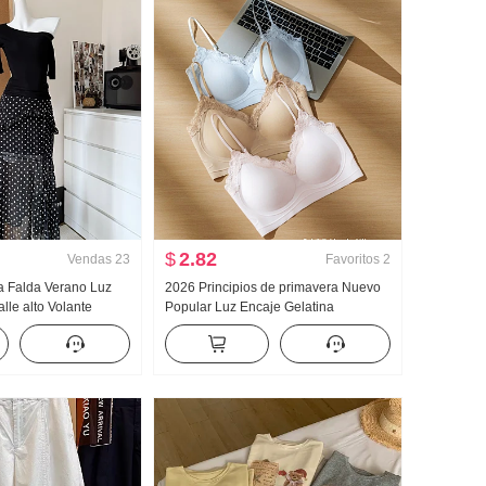
$
2.82
Vendas
23
Favoritos
2
ta Falda Verano Luz
2026 Principios de primavera Nuevo
lle alto Volante
Popular Luz Encaje Gelatina
 Lunares Falda Días
Pegamento Tira Corsé Interior
Hombro Ropa
Cinturón Pecho Almohadilla
Adelgazante Chaleco para mujer