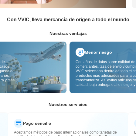
Con VVIC, lleva mercancía de origen a todo el mundo
Nuestras ventajas
Menor riesgo
 de
Con años de datos sobre calidad de
 pasos
comerciantes, tasa de envío y cumpl
squeda de
VVIC selecciona dentro de todo el c
varios
productos más adecuados para la c
ara y más
transfronteriza. Así evitas artículos d
calidad, baja entrega o alto riesgo, y
mercancía más estable. La inspecci
calidad transfronteriza y las etiqueta
origen reducen además riesgos de c
aduana y posventa.
Nuestros servicios
Pago sencillo
Aceptamos métodos de pago internacionales como tarjetas de
L