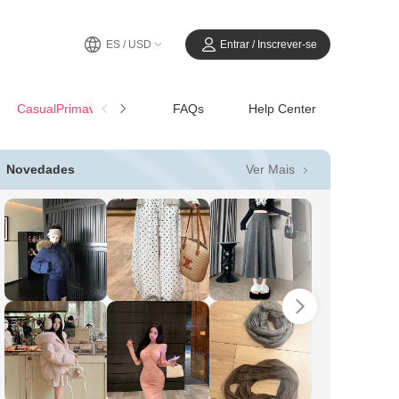
ES / USD
Entrar / Inscrever-se
CasualPrimavera-Verano
FAQs
Help Center
Ver Mais
Novedades
