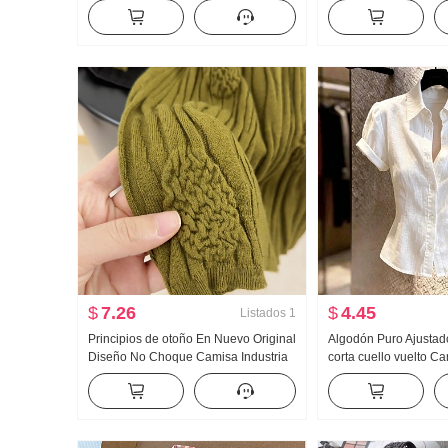
Vaqueros Holgado Kuo Pierna Casual
Nuevo Han Serie Dos 
Pantalones
Holgado Espina Bord
Cuello polo Top
$
7.26
$
4.45
Listados
1
Principios de otoño En Nuevo Original
Algodón Puro Ajusta
Diseño No Choque Camisa Industria
corta cuello vuelto 
pesada Jacquard tejido de punto Top
Mujer 2026 Verano A
Mujer Otoño Nuevo Adelgazante
Luz Lujo Suave Vient