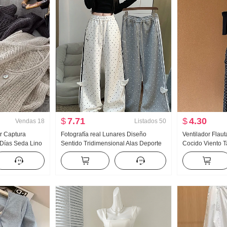
$
7.71
$
4.30
Vendas
18
Listados
50
r Captura
Fotografía real Lunares Diseño
Ventilador Flau
Días Seda Lino
Sentido Tridimensional Alas Deporte
Cocido Viento Ta
ión Agujero
Wei Pantalones Mujer Nuevo Luz Asia
Abertura Negro
to Cárdigan
Viento Holgado Recto Adelgazante
Seda Oblicuo 
 de aire Camisa
Pantalones casuales