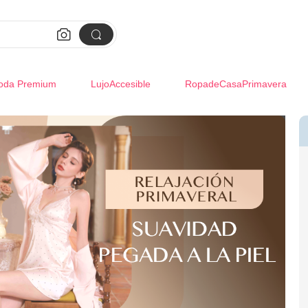


oda Premium
LujoAccesible
RopadeCasaPrimavera