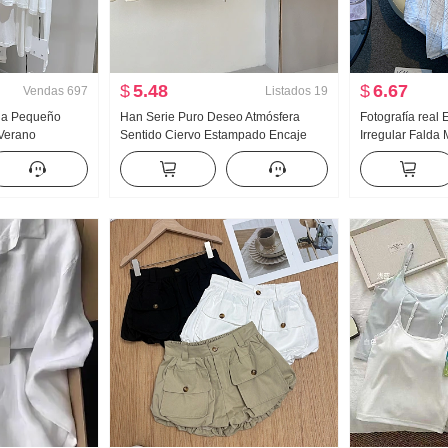
$
5.48
$
6.67
Vendas
697
Listados
19
ana Pequeño
Han Serie Puro Deseo Atmósfera
Fotografía real 
Verano
Sentido Ciervo Estampado Encaje
Irregular Falda 
 Nuevo tejido
Encaje Oblicuo Hombro Camiseta
longitud media
o Fino Abrigo
Hombros descubiertos Top
línea A Irregula
Falda