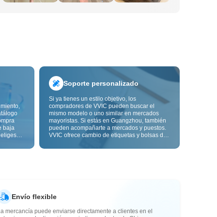
Soporte personalizado
Si ya tienes un estilo objetivo, los
imiento,
compradores de VVIC pueden buscar el
atálogo
mismo modelo o uno similar en mercados
ompra
mayoristas. Si estás en Guangzhou, también
e baja
pueden acompañarte a mercados y puestos.
 eliges
VVIC ofrece cambio de etiquetas y bolsas de
ón de
embalaje, y pronto personalización OEM por
s de
imagen o muestra, para que tu compra sea
alidad,
más controlable y encaje mejor con el ritmo
de tu negocio.
Envío flexible
a mercancía puede enviarse directamente a clientes en el