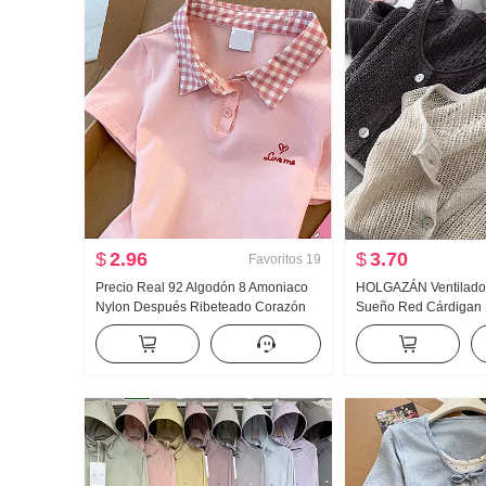
$
2.96
$
3.70
Favoritos
19
Precio Real 92 Algodón 8 Amoniaco
HOLGAZÁN Ventilado
Nylon Después Ribeteado Corazón
Sueño Red Cárdigan 
Bordado Dulce Corto Cuello polo
Hecho a mano Selecc
Camiseta Ajustado Petite Moda
Calado tejido de pun
Mujer Acondicionador
de protección solar