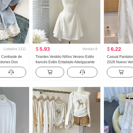
$
5.93
$
6.22
Listados
1311
Vendas
8
o Contraste de
Tirantes Vestido Niños Verano Estilo
Casual Pantalo
rdones Dos
francés Estilo Entallado Adelgazante
2026 Nuevo Vera
corta Camiseta
Vestido sin mangas Minifalda
Adelgazante Tal
stilo dulce
Sencillo Holga
Machete Pantal