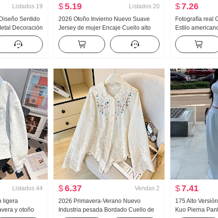
$
5.19
$
7.26
Listados
19
Listados
20
 Diseño Sentido
2026 Otoño Invierno Nuevo Suave
Fotografía real
etal Decoración
Jersey de mujer Encaje Cuello alto
Estilo american
e Holgado
Acolchado Suéter de punto Mujer
deportivos Muje
Top Mujer
Diseño Sentido Encaje Manga Larga
HOLGAZÁN Kuo 
Top
Pantalones Pan
ancha Hijo
$
6.37
$
7.41
Listados
44
Vendas
2
n ligera
2026 Primavera-Verano Nuevo
175 Alto Versió
vera y otoño
Industria pesada Bordado Cuello de
Kuo Pierna Pant