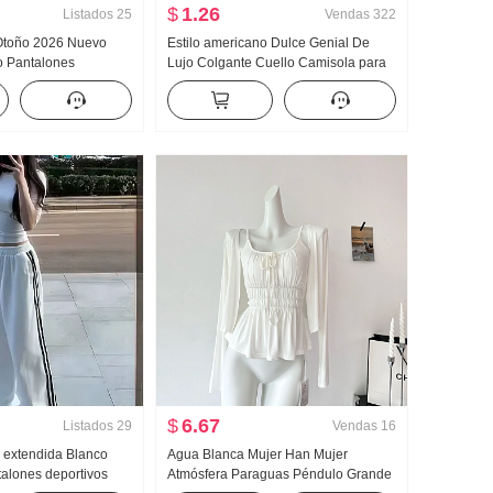
$
1.26
Listados
25
Vendas
322
 Otoño 2026 Nuevo
Estilo americano Dulce Genial De
o Pantalones
Lujo Colgante Cuello Camisola para
r Talle bajo Holgado
mujer Verano Para uso exterior
Pierna Casual Wei
Interior Partido Camiseta Interior
talones de pierna
Chica atrevida tejido de punto Top sin
tirantes Top
$
6.67
Listados
29
Vendas
16
n extendida Blanco
Agua Blanca Mujer Han Mujer
alones deportivos
Atmósfera Paraguas Péndulo Grande