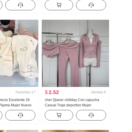
a y otoño Nuevo
u Collar Tirantes Dos Ropa Diseño
Casual Arrastrando
Sentido Cárdigan Mujer Verano
Adelgazante Tirantes Top
$
2.52
Favoritos
17
Vendas
6
recio Excelente 26
cher Qiaoer chillday Con capucha
Pijama Mujer Nuevo
Casual Traje deportivo Mujer
 Manga Larga
Primavera Hombros descubiertos
 vuelto Ropa de casa
Abrigo pantalones acampanados
isión en vivo Alto
Conjunto de tres piezas