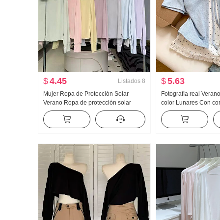
$
4.45
$
5.63
Listados
8
Mujer Ropa de Protección Solar
Fotografía real Veran
Verano Ropa de protección solar
color Lunares Con co
Nailon Versión ligera Hielo Seda
piezas falsas Manga 
Transpirable Abrigo Holgado Talla
Mujer Verano Nuevo E
grande Sudadera con capucha
Nicho Top