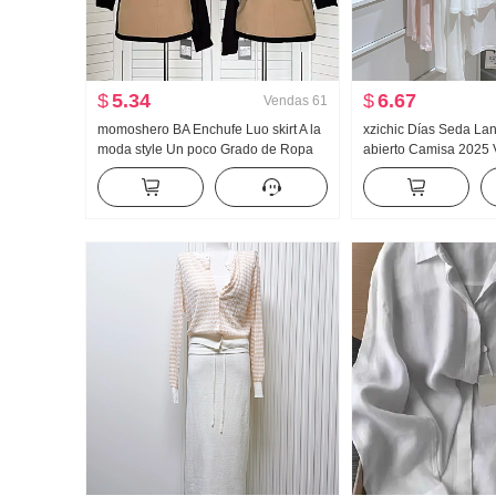
$
5.34
$
6.67
Vendas
61
momoshero BA Enchufe Luo skirt A la
xzichic Días Seda L
moda style Un poco Grado de Ropa
abierto Camisa 2025 
de trabajo Bicolor Falda corta
HOLGAZÁN Viento Top
de punto Caída Hombr
para mujer