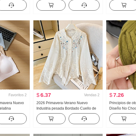
oño Nuevo
Nuevo Han Serie Dos piezas falsas
Mujer 2026 Ver
 Arrastrando
Holgado Espina Bordado Rayas
Luz Lujo Suave 
Cuello polo Top
$
6.37
$
7.26
Favoritos
2
Vendas
2
rimavera Nuevo
2026 Primavera-Verano Nuevo
Principios de o
elatina
Industria pesada Bordado Cuello de
Diseño No Choq
Interior
muñeca Camisa para mujer Estilo
pesada Jacquard
adilla
francés Retro Protección solar
Mujer Otoño Nu
para mujer
Cárdigan