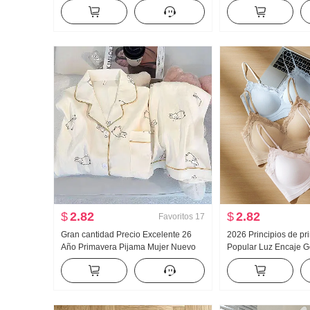
deportivos Mujer Talle bajo Holgado
Mujer Primavera y ot
HOLGAZÁN Kuo Pierna Casual Wei
Versátil Rayas Casual
Pantalones Pantalones de pierna
Pantalones
ancha Hijo
$
2.82
$
2.82
Favoritos
17
Gran cantidad Precio Excelente 26
2026 Principios de p
Año Primavera Pijama Mujer Nuevo
Popular Luz Encaje G
Nubes Algodón Manga Larga
Pegamento Tira Corsé 
Pequeño cuello vuelto Ropa de casa
Cinturón Pecho Almoh
Conjunto Transmisión en vivo Alto
Adelgazante Chaleco 
Producto