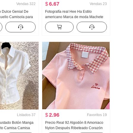
$
6.67
Vendas
322
Vendas
23
o Dulce Genial De
Fotografía real Hee Ha Estilo
uello Camisola para
americano Marca de moda Machete
ra uso exterior
Vaqueros Holgado Kuo Pierna Casual
Camiseta Interior
Pantalones
ejido de punto Top sin
$
2.96
Listados
37
Favoritos
19
justado Botón Manga
Precio Real 92 Algodón 8 Amoniaco
elto Camisa Camisa
Nylon Después Ribeteado Corazón