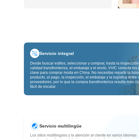
Servicio integral
Desde buscar estilos, seleccionar y comprar, hasta la inspección
calidad transfronteriza, el embalaje y el envío, VVIC conecta los
clave para comprar moda en China. No necesitas repartir la bú
producto, el pago, la inspección, el embalaje y la logística entre 
proveedores, por lo que la compra transfronteriza resulta más cl
fácil de escalar.
Servicio multilingüe
Los sitios multilingües y la atención al cliente en varios idiomas