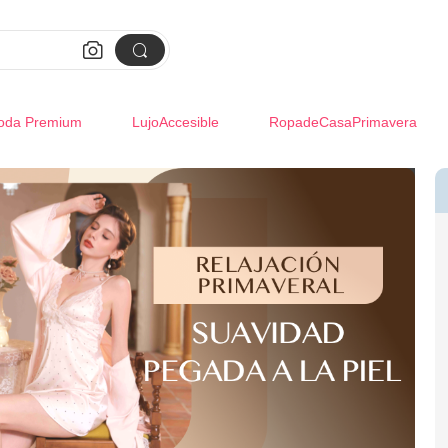


oda Premium
LujoAccesible
RopadeCasaPrimavera