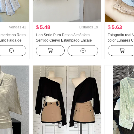
$
5.48
$
5.63
Vendas
42
Listados
19
 americano Retro
Han Serie Puro Deseo Atmósfera
Fotografía real
 Lino Falda de
Sentido Ciervo Estampado Encaje
color Lunares 
os Falda de
Encaje Oblicuo Hombro Camiseta
piezas falsas M
a de pez Péndulo
Hombros descubiertos Top
Mujer Verano Nu
Nicho Top