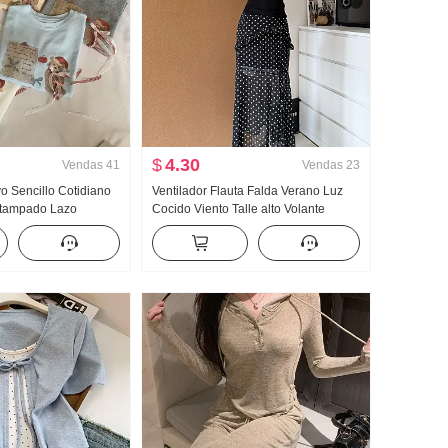
$
4.30
Vendas
41
Vendas
23
 Sencillo Cotidiano
Ventilador Flauta Falda Verano Luz
stampado Lazo
Cocido Viento Talle alto Volante
Manga corta Camiseta
Abertura Negro Lunares Falda Días
ejido de punto Top
Seda Oblicuo Hombro Ropa