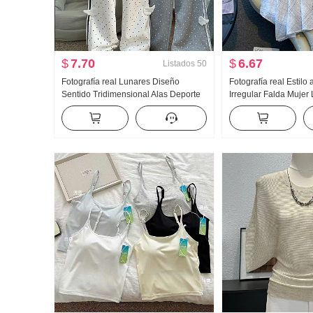
$
7.70
$
6.67
Listados
50
Fotografía real Lunares Diseño
Fotografía real Estilo
Sentido Tridimensional Alas Deporte
Irregular Falda Mujer
Wei Pantalones Mujer Nuevo Luz Asia
longitud media Cuadr
Viento Holgado Recto Adelgazante
línea A Irregular Col
Pantalones casuales
Falda