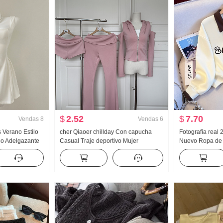
$
2.52
$
7.70
Vendas
8
Vendas
6
s Verano Estilo
cher Qiaoer chillday Con capucha
Fotografía real
ado Adelgazante
Casual Traje deportivo Mujer
Nuevo Ropa de
nifalda
Primavera Hombros descubiertos
Reducción de e
Abrigo pantalones acampanados
Moda Cuello pol
Conjunto de tres piezas
Adelgazante