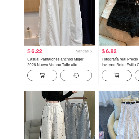
$
6.22
$
6.82
Vendas
6
Casual Pantalones anchos Mujer
Fotografía real Preci
2026 Nuevo Verano Talle alto
Invierno Retro Estilo
Adelgazante Talla grande Petite
Pantalones cortos Pa
Sencillo Holgado Nueve puntos
montar
Machete Pantalones