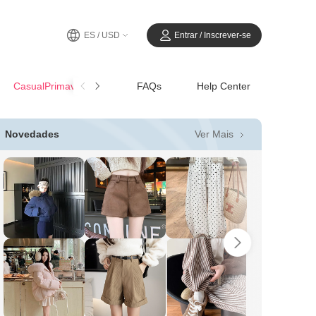
ES / USD
Entrar / Inscrever-se
CasualPrimavera-Verano
FAQs
Help Center
Ver Mais
Novedades
