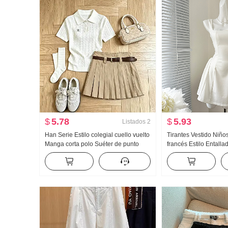
$
5.78
$
5.93
Listados
2
Han Serie Estilo colegial cuello vuelto
Tirantes Vestido Niño
Manga corta polo Suéter de punto
francés Estilo Entall
Conjunto Mujer 2026 Verano Nuevo
Vestido sin mangas Mi
Gigante Bonito Plisado Falda