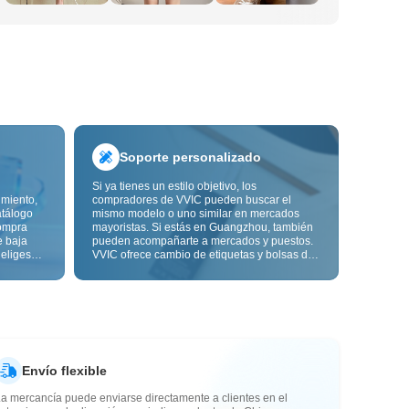
Soporte personalizado
Si ya tienes un estilo objetivo, los
imiento,
compradores de VVIC pueden buscar el
atálogo
mismo modelo o uno similar en mercados
ompra
mayoristas. Si estás en Guangzhou, también
e baja
pueden acompañarte a mercados y puestos.
 eliges
VVIC ofrece cambio de etiquetas y bolsas de
ón de
embalaje, y pronto personalización OEM por
s de
imagen o muestra, para que tu compra sea
alidad,
más controlable y encaje mejor con el ritmo
de tu negocio.
Envío flexible
a mercancía puede enviarse directamente a clientes en el