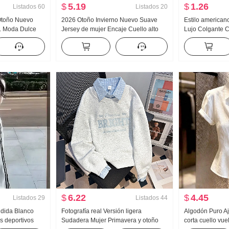
$
5.19
$
1.26
Listados
60
Listados
20
 Otoño Nuevo
2026 Otoño Invierno Nuevo Suave
Estilo american
 Moda Dulce
Jersey de mujer Encaje Cuello alto
Lujo Colgante C
r Chifón Manga
Acolchado Suéter de punto Mujer
mujer Verano Pa
jer Lazo
Diseño Sentido Encaje Manga Larga
Interior Partido 
Top
Chica atrevida t
tirantes Top
$
6.22
$
4.45
Listados
29
Listados
44
ndida Blanco
Fotografía real Versión ligera
Algodón Puro A
s deportivos
Sudadera Mujer Primavera y otoño
corta cuello vu