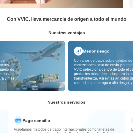
Con VVIC, lleva mercancía de origen a todo el mundo
Nuestras ventajas
Menor riesgo
 de
Con años de datos sobre calidad de
 pasos
comerciantes, tasa de envío y cumpl
squeda de
VVIC selecciona dentro de todo el c
varios
productos más adecuados para la c
ara y más
transfronteriza. Así evitas artículos d
calidad, baja entrega o alto riesgo, y
mercancía más estable. La inspecci
calidad transfronteriza y las etiqueta
origen reducen además riesgos de c
aduana y posventa.
Nuestros servicios
Pago sencillo
Aceptamos métodos de pago internacionales como tarjetas de
L