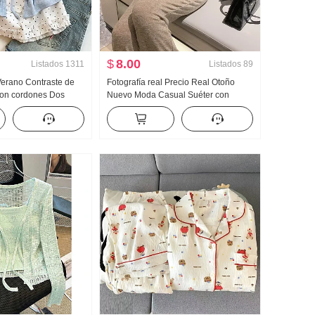
$
8.00
Listados
1311
Listados
89
 Verano Contraste de
Fotografía real Precio Real Otoño
Con cordones Dos
Nuevo Moda Casual Suéter con
anga corta Camiseta
capucha Wei Pantalones Adelgazante
evo Estilo dulce
Conjunto Traje deportivo Mujer Moda