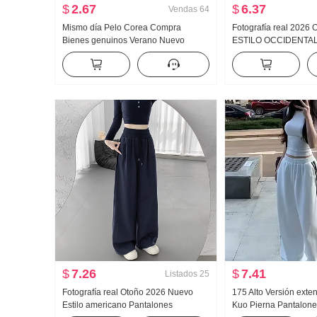
$
2.67
$
6.37
Vendas
64
Mismo día Pelo Corea Compra
Fotografía real 2026
Bienes genuinos Verano Nuevo
ESTILO OCCIDENTAL
an659 Super hao Aspecto Caracola
Luz Albaricoque Colo
Color Micro Transparente Cuello alto
Larga Camisa Top Mu
Base Camiseta
$
7.26
$
7.41
Listados
25
Fotografía real Otoño 2026 Nuevo
175 Alto Versión exte
Estilo americano Pantalones
Kuo Pierna Pantalone