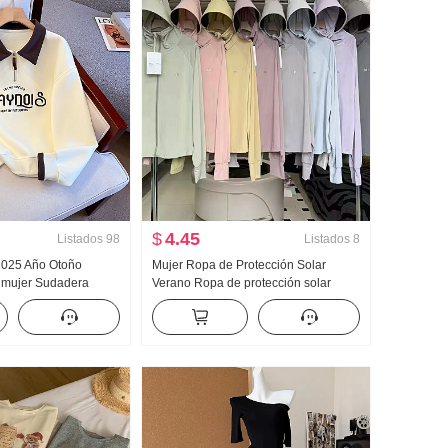
$
4.45
Listados
98
Listados
8
 2025 Año Otoño
Mujer Ropa de Protección Solar
 mujer Sudadera
Verano Ropa de protección solar
dad Mitad Cremallera
Nailon Versión ligera Hielo Seda
o Casual Versátil
Transpirable Abrigo Holgado Talla
grande Sudadera con capucha