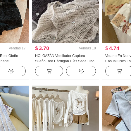
$
3.70
$
4.74
Vendas
17
Vendas
18
o Real Otoño
HOLGAZÁN Ventilador Captura
Verano En Nuevo
 Chanel
Sueño Red Cárdigan Días Seda Lino
Casual Osito E
ntalones de
Hecho a mano Selección Agujero
Holgado Nicho 
Calado tejido de punto Cárdigan
Estilo coreano t
Mujer Acondicionador de aire Camisa
de protección solar