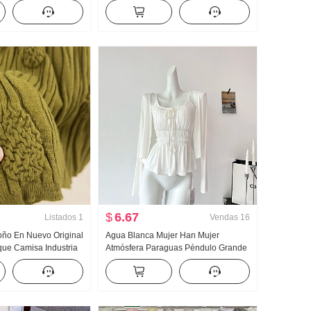
ano Avanzado Sentido
Bordado Dulce Corto Cuello polo
Viento Top
Camiseta Ajustado Petite Moda
$
6.67
Listados
1
Vendas
16
toño En Nuevo Original
Agua Blanca Mujer Han Mujer
ue Camisa Industria
Atmósfera Paraguas Péndulo Grande
 tejido de punto Top
u Collar Tirantes Dos Ropa Diseño
evo Adelgazante
Sentido Cárdigan Mujer Verano
Adelgazante Tirantes Top