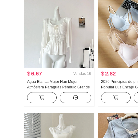
$
6.67
$
2.82
Vendas
16
Agua Blanca Mujer Han Mujer
2026 Principios de p
Atmósfera Paraguas Péndulo Grande
Popular Luz Encaje G
u Collar Tirantes Dos Ropa Diseño
Pegamento Tira Corsé 
Sentido Cárdigan Mujer Verano
Cinturón Pecho Almoh
Adelgazante Tirantes Top
Adelgazante Chaleco 