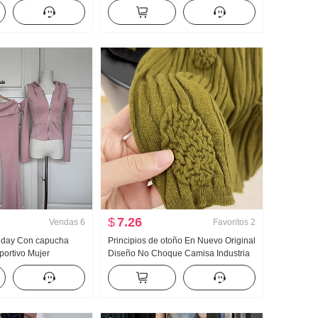
er de punto Mujer
Otoño Talle alto Kuo Pierna Puño
 Encaje Manga Larga
ajustado Pantalones casuales Wei
Pantalones Pantalones cargo
$
7.26
Vendas
6
Favoritos
2
llday Con capucha
Principios de otoño En Nuevo Original
portivo Mujer
Diseño No Choque Camisa Industria
ros descubiertos
pesada Jacquard tejido de punto Top
nes acampanados
Mujer Otoño Nuevo Adelgazante
s piezas