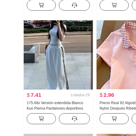
punto Mujer Otoño 2024 Nuevo Color
Vaqueros Holgado Ku
sólido Versátil Ajustado Adelgazante
Pantalones
Top
$
7.41
$
2.96
Listados
29
175 Alto Versión extendida Blanco
Precio Real 92 Algod
Kuo Pierna Pantalones deportivos
Nylon Después Ribet
Mujer Primavera y otoño Nuevo
Bordado Dulce Corto 
Versátil Rayas Casual Arrastrando
Camiseta Ajustado Pe
Pantalones