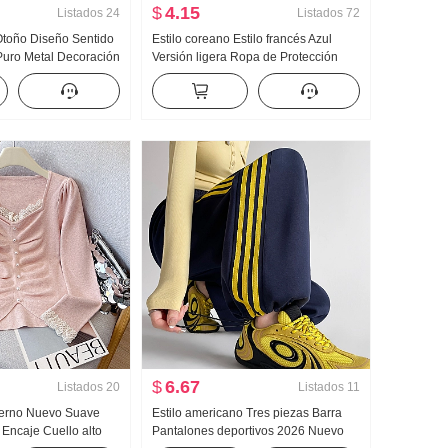
$
4.15
Listados
24
Listados
72
 Otoño Diseño Sentido
Estilo coreano Estilo francés Azul
Puro Metal Decoración
Versión ligera Ropa de Protección
gazante Holgado
Solar Manga Larga Camisa Mujer
misa Top Mujer
Ropa de verano Holgado Casual
HOLGAZÁN Manga Larga Sencillo
Camisa
$
6.67
Listados
20
Listados
11
ierno Nuevo Suave
Estilo americano Tres piezas Barra
 Encaje Cuello alto
Pantalones deportivos 2026 Nuevo