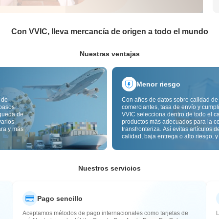
Con VVIC, lleva mercancía de origen a todo el mundo
Nuestras ventajas
Menor riesgo
 de
Con años de datos sobre calidad de
 pasos
comerciantes, tasa de envío y cumpl
squeda de
VVIC selecciona dentro de todo el c
varios
productos más adecuados para la c
ara y más
transfronteriza. Así evitas artículos d
calidad, baja entrega o alto riesgo, y
mercancía más estable. La inspecci
calidad transfronteriza y las etiqueta
origen reducen además riesgos de c
aduana y posventa.
Nuestros servicios
Pago sencillo
Aceptamos métodos de pago internacionales como tarjetas de
L