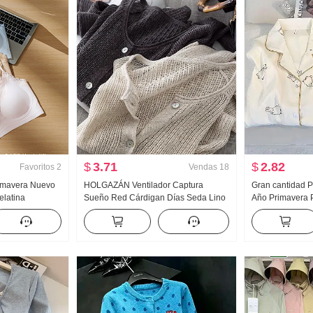
$
3.71
$
2.82
Favoritos
2
Vendas
18
rimavera Nuevo
HOLGAZÁN Ventilador Captura
Gran cantidad P
elatina
Sueño Red Cárdigan Días Seda Lino
Año Primavera 
Interior
Hecho a mano Selección Agujero
Nubes Algodón
adilla
Calado tejido de punto Cárdigan
Pequeño cuello
para mujer
Mujer Acondicionador de aire Camisa
Conjunto Transm
de protección solar
Producto