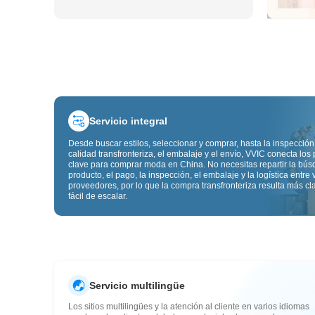
Servicio integral
Desde buscar estilos, seleccionar y comprar, hasta la inspección
calidad transfronteriza, el embalaje y el envío, VVIC conecta los
clave para comprar moda en China. No necesitas repartir la bú
producto, el pago, la inspección, el embalaje y la logística entre 
proveedores, por lo que la compra transfronteriza resulta más cl
fácil de escalar.
Servicio multilingüe
Los sitios multilingües y la atención al cliente en varios idiomas