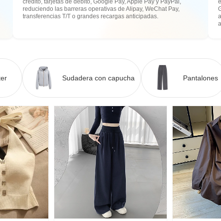
crédito, tarjetas de débito, Google Pay, Apple Pay y PayPal,
e
reduciendo las barreras operativas de Alipay, WeChat Pay,
transferencias T/T o grandes recargas anticipadas.
a
er
Sudadera con capucha
Pantalones