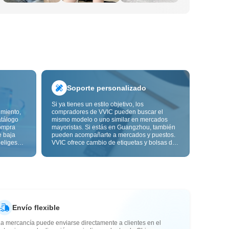
Soporte personalizado
Si ya tienes un estilo objetivo, los
imiento,
compradores de VVIC pueden buscar el
atálogo
mismo modelo o uno similar en mercados
ompra
mayoristas. Si estás en Guangzhou, también
e baja
pueden acompañarte a mercados y puestos.
 eliges
VVIC ofrece cambio de etiquetas y bolsas de
ón de
embalaje, y pronto personalización OEM por
s de
imagen o muestra, para que tu compra sea
alidad,
más controlable y encaje mejor con el ritmo
de tu negocio.
Envío flexible
a mercancía puede enviarse directamente a clientes en el