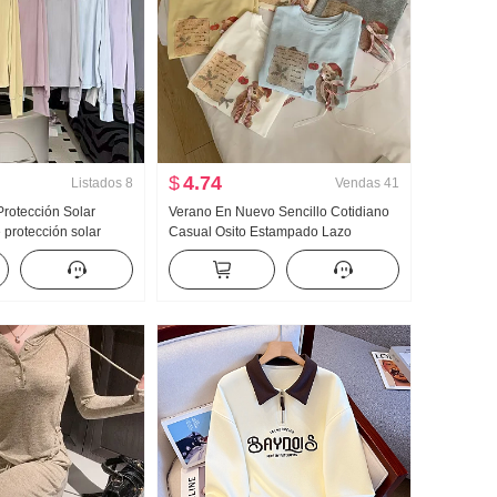
$
4.74
Listados
8
Vendas
41
rotección Solar
Verano En Nuevo Sencillo Cotidiano
protección solar
Casual Osito Estampado Lazo
ligera Hielo Seda
Holgado Nicho Manga corta Camiseta
rigo Holgado Talla
Estilo coreano tejido de punto Top
a con capucha