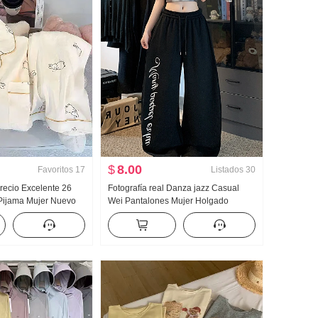
$
8.00
Favoritos
17
Listados
30
recio Excelente 26
Fotografía real Danza jazz Casual
Pijama Mujer Nuevo
Wei Pantalones Mujer Holgado
 Manga Larga
Adelgazante Pantalones deportivos
 vuelto Ropa de casa
Vertical Sentido Cómodo Pantalones
isión en vivo Alto
de pierna ancha Puño ajustado