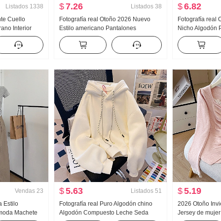
$
7.26
$
6.82
Listados
1338
Listados
38
te Cuello
Fotografía real Otoño 2026 Nuevo
Fotografía real
ano Interior
Estilo americano Pantalones
Nicho Algodón 
ior Belleza
deportivos Mujer Talle bajo Holgado
Entallado Adel
eño Sentido
HOLGAZÁN Kuo Pierna Casual Wei
Manga Larga Ca
 Corto tejido de
Pantalones Pantalones de pierna
ancha Hijo
$
5.63
$
5.19
Vendas
23
Listados
51
 Estilo
Fotografía real Puro Algodón chino
2026 Otoño Inv
 moda Machete
Algodón Compuesto Leche Seda
Jersey de mujer