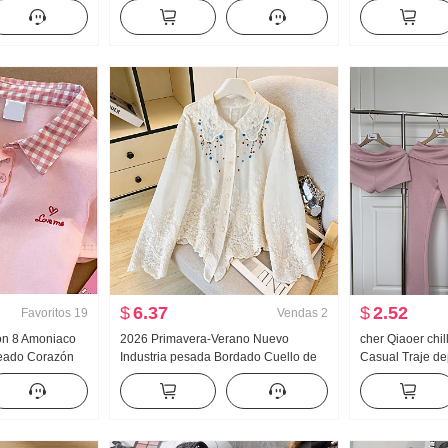
o Pierna Casual
Sudadera Mujer Versión ligera 2025
Acolchado Suét
Otoño Nuevo Con capucha Manga
Diseño Sentido
Larga Camiseta Top
Top
$
6.37
$
2.52
Favoritos
19
Vendas
2
ón 8 Amoniaco
2026 Primavera-Verano Nuevo
cher Qiaoer chi
eado Corazón
Industria pesada Bordado Cuello de
Casual Traje de
Cuello polo
muñeca Camisa para mujer Estilo
Primavera Homb
tite Moda
francés Retro Protección solar
Abrigo pantalo
Cárdigan
Conjunto de tre