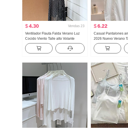
$
4.30
$
6.22
Vendas
23
Ventilador Flauta Falda Verano Luz
Casual Pantalones a
Cocido Viento Talle alto Volante
2026 Nuevo Verano Ta
Abertura Negro Lunares Falda Días
Adelgazante Talla gra
Seda Oblicuo Hombro Ropa
Sencillo Holgado Nue
Machete Pantalones