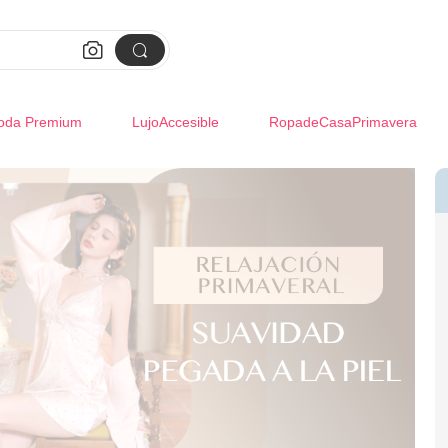


oda Premium
LujoAccesible
RopadeCasaPrimavera