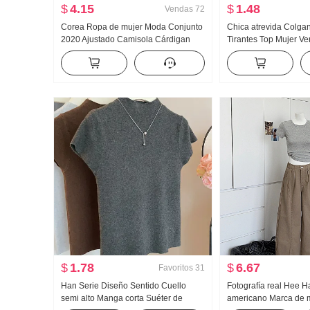
$
4.15
$
1.48
Vendas
72
Corea Ropa de mujer Moda Conjunto
Chica atrevida Colgan
2020 Ajustado Camisola Cárdigan
Tirantes Top Mujer Ver
Conjunto de dos piezas Camiseta Top
Partido Para uso exter
Mujer
Espalda Ajustado Dis
Hombros descubiertos
punto Chaleco
$
1.78
$
6.67
Favoritos
31
Han Serie Diseño Sentido Cuello
Fotografía real Hee Ha
semi alto Manga corta Suéter de
americano Marca de