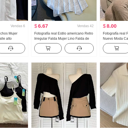
$
6.67
$
8.00
Vendas
6
Vendas
42
nchos Mujer
Fotografía real Estilo americano Retro
Fotografía real
lle alto
Irregular Falda Mujer Lino Falda de
Nuevo Moda Cas
nde Petite
longitud media Cuadros Falda de
capucha Wei Pa
ve puntos
línea A Irregular Cola de pez Péndulo
Conjunto Traje 
Falda