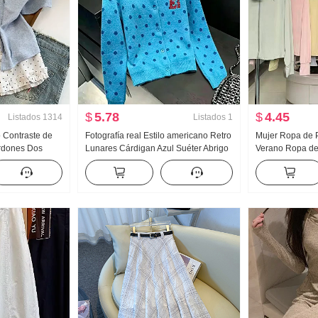
$
5.78
$
4.45
Listados
1314
Listados
1
o Contraste de
Fotografía real Estilo americano Retro
Mujer Ropa de P
rdones Dos
Lunares Cárdigan Azul Suéter Abrigo
Verano Ropa de 
corta Camiseta
para mujer Otoño Nuevo HOLGAZÁN
Nailon Versión 
stilo dulce
Viento Suéter de punto Top ins
Transpirable Ab
grande Sudader