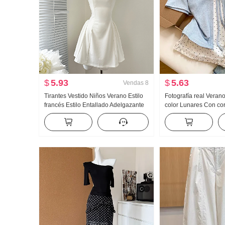
$
5.93
$
5.63
Vendas
8
Tirantes Vestido Niños Verano Estilo
Fotografía real Veran
francés Estilo Entallado Adelgazante
color Lunares Con co
Vestido sin mangas Minifalda
piezas falsas Manga 
Mujer Verano Nuevo E
Nicho Top