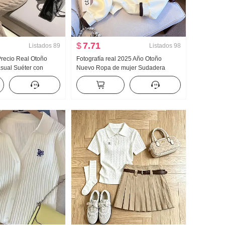
$
7.71
Listados
89
Listados
98
 Precio Real Otoño
Fotografía real 2025 Año Otoño
ual Suéter con
Nuevo Ropa de mujer Sudadera
ntalones Adelgazante
Reducción de edad Mitad Cremallera
deportivo Mujer Moda
Moda Cuello polo Casual Versátil
Adelgazante