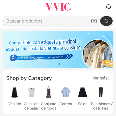
Buscar productos
Shop by Category
Ver más
Vestido
Camiseta
Conjunto
Camisa
Falda
Pantalones
Ca
de mujer
de moda
casuales
h