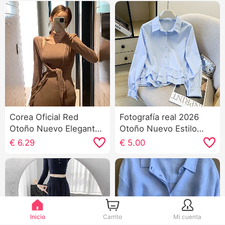
Corea Oficial Red
Fotografía real 2026
Otoño Nuevo Elegante
Otoño Nuevo Estilo
Señorita Hombreras
coreano Holgado
€
6.29
€
5.00
Tirantes Bolso de
Versátil Dulce Estilo
cuerpo Vestido
colegial Volante Manga
Chaqueta de punto
Larga Camisa Top
Moda Conjunto
Mujer
Inicio
Carrito
Mi cuenta