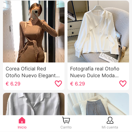
Corea Oficial Red
Fotografía real Otoño
Otoño Nuevo Elegante
Nuevo Dulce Moda
Señorita Hombreras
Avanzado Satén Cinta
€
6.29
€
6.29
Tirantes Bolso de
Lazo Chifón Estilo
cuerpo Vestido
francés Camisa Top
Chaqueta de punto
Mujer
Moda Conjunto
Inicio
Carrito
Mi cuenta