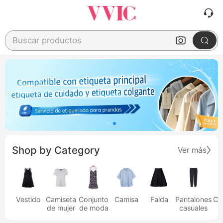
Buscar productos
Shop by Category
Ver más
Vestido
Camiseta
Conjunto
Camisa
Falda
Pantalones
Ca
de mujer
de moda
casuales
h