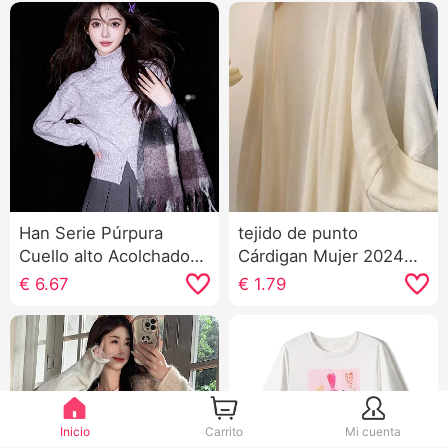
Han Serie Púrpura
tejido de punto
Cuello alto Acolchado
Cárdigan Mujer 2024
tejido de punto
Verano Diseño Sentido
€
6.67
€
1.79
Camiseta Interior Mujer
Nicho Exterior
Otoño e invierno Suéter
Combinación Tirantes
Interior Partido Diseño
Falda Chal Manga larga
Sentido Suave
Mujer Corto Top
Glutinoso Top
Inicio
Carrito
Mi cuenta