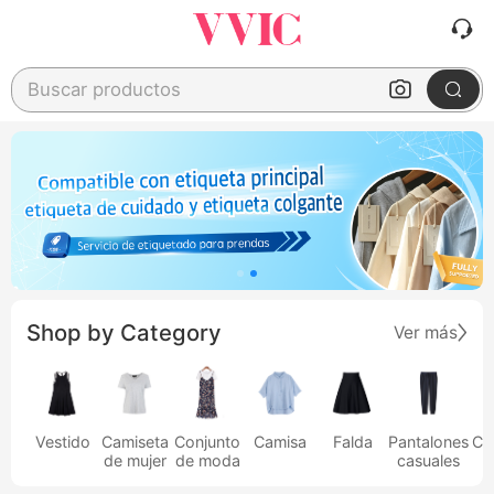
Buscar productos
Shop by Category
Ver más
Vestido
Camiseta
Conjunto
Camisa
Falda
Pantalones
Ca
de mujer
de moda
casuales
h