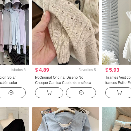
$
4.89
$
5.93
Listados
8
Favoritos
5
ción Solar
lyt Original Original Diseño No
Tirantes Vestido
cción solar
Choque Camisa Cuello de muñeca
francés Estilo 
 Hielo Seda
tejido de punto Top Mujer Verano
Vestido sin man
olgado Talla
Nuevo Adelgazante Versátil
 capucha