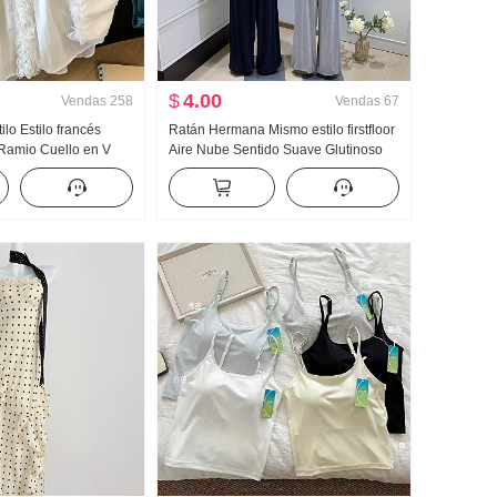
$
4.00
Vendas
258
Vendas
67
lo Estilo francés
Ratán Hermana Mismo estilo firstfloor
 Ramio Cuello en V
Aire Nube Sentido Suave Glutinoso
r Camisa Manga larga
Cero Bondage Mangas abullonadas
Diseño Sentido En
Chaleco Top Pantalones Tres piezas