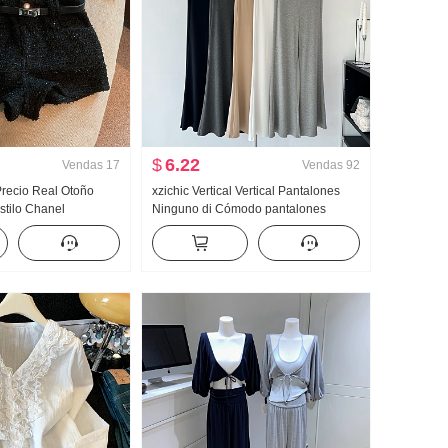
$
6.22
Vendas
17
Vendas
92
 Precio Real Otoño
xzichic Vertical Vertical Pantalones
stilo Chanel
Ninguno di Cómodo pantalones
os Pantalones de
acampanados Primavera-Verano
Nuevo Elegante Pantalones largos
Adelgazante Pantalones casuales
Mujer