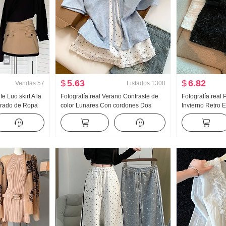
$
5.63
$
6.82
Vendas
57
Listados
1308
 Luo skirt A la
Fotografía real Verano Contraste de
Fotografía real
Grado de Ropa
color Lunares Con cordones Dos
Invierno Retro E
da corta
piezas falsas Manga corta Camiseta
Pantalones cort
Mujer Verano Nuevo Estilo dulce
montar
Nicho Top