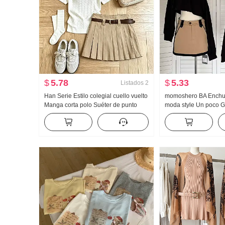
$
5.78
$
5.33
Listados
2
Han Serie Estilo colegial cuello vuelto
momoshero BA Enchufe
Manga corta polo Suéter de punto
moda style Un poco 
Conjunto Mujer 2026 Verano Nuevo
de trabajo Bicolor Fal
Gigante Bonito Plisado Falda