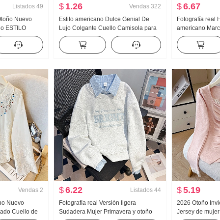
$
1.26
$
6.67
Listados
49
Vendas
322
 Otoño Nuevo
Estilo americano Dulce Genial De
Fotografía real 
ado ESTILO
Lujo Colgante Cuello Camisola para
americano Mar
Sentido Nicho
mujer Verano Para uso exterior
Vaqueros Holga
ga Larga
Interior Partido Camiseta Interior
Pantalones
Chica atrevida tejido de punto Top sin
tirantes Top
$
6.22
$
5.19
Vendas
2
Listados
44
no Nuevo
Fotografía real Versión ligera
2026 Otoño Inv
dado Cuello de
Sudadera Mujer Primavera y otoño
Jersey de mujer