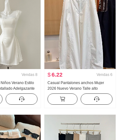
$
6.22
Vendas
8
Vendas
6
 Niños Verano Estilo
Casual Pantalones anchos Mujer
Entallado Adelgazante
2026 Nuevo Verano Talle alto
gas Minifalda
Adelgazante Talla grande Petite
Sencillo Holgado Nueve puntos
Machete Pantalones