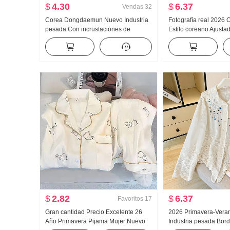
$
4.30
$
6.37
Vendas
32
Corea Dongdaemun Nuevo Industria
Fotografía real 2026
pesada Con incrustaciones de
Estilo coreano Ajust
diamantes Diseño Sexy Femenino
OCCIDENTAL Diseño 
Cuello en V Pantalla Pecho Ajustado
Rayas Entallado Man
Corto tejido de punto Chaleco
Camisa para mujer
$
2.82
$
6.37
Favoritos
17
Gran cantidad Precio Excelente 26
2026 Primavera-Vera
Año Primavera Pijama Mujer Nuevo
Industria pesada Bor