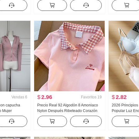
ujer Estilo
Nuevo Han Serie Dos piezas falsas
Acolchado Suét
ión solar
Holgado Espina Bordado Rayas
Diseño Sentido
Cuello polo Top
Top
$
2.96
$
2.82
Vendas
6
Favoritos
19
 Con capucha
Precio Real 92 Algodón 8 Amoniaco
2026 Principios
o Mujer
Nylon Después Ribeteado Corazón
Popular Luz Enc
escubiertos
Bordado Dulce Corto Cuello polo
Pegamento Tira 
campanados
Camiseta Ajustado Petite Moda
Cinturón Pecho 
as
Adelgazante Ch