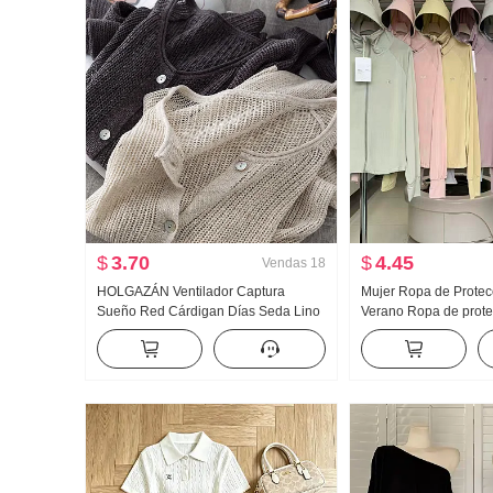
$
3.70
$
4.45
Vendas
18
HOLGAZÁN Ventilador Captura
Mujer Ropa de Protec
Sueño Red Cárdigan Días Seda Lino
Verano Ropa de prote
Hecho a mano Selección Agujero
Nailon Versión ligera
Calado tejido de punto Cárdigan
Transpirable Abrigo H
Mujer Acondicionador de aire Camisa
grande Sudadera con
de protección solar