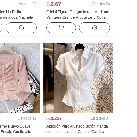
$
2.67
Vendas
23
Vendas
26
Hee Ha Estilo
Oficial Figura Fotografía real Mediano
ca de moda Machete
Ya Fuera Grande Productos u Collar
do Kuo Pierna Casual
Hueso de buey Hebilla En forma de I
Chaleco Tirantes Kuo Pierna
Arrastrando Deporte Pantalones
largos Conjunto
$
4.45
Listados
19
Listados
37
ierno Nuevo Suave
Algodón Puro Ajustado Botón Manga
 Encaje Cuello alto
corta cuello vuelto Camisa Camisa