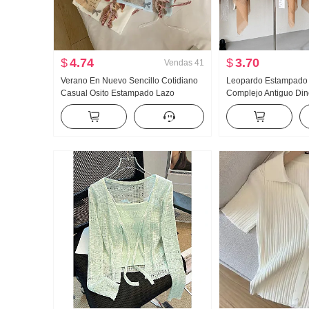
$
4.74
$
3.70
Vendas
41
Verano En Nuevo Sencillo Cotidiano
Leopardo Estampado 
Casual Osito Estampado Lazo
Complejo Antiguo Din
Holgado Nicho Manga corta Camiseta
seda Chal Excavación
Estilo coreano tejido de punto Top
de punto Falda