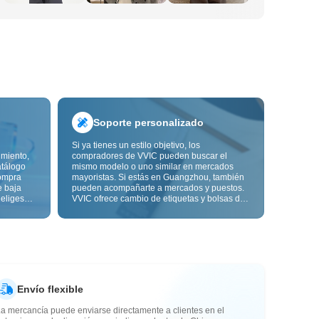
Soporte personalizado
Si ya tienes un estilo objetivo, los
imiento,
compradores de VVIC pueden buscar el
atálogo
mismo modelo o uno similar en mercados
ompra
mayoristas. Si estás en Guangzhou, también
e baja
pueden acompañarte a mercados y puestos.
 eliges
VVIC ofrece cambio de etiquetas y bolsas de
ón de
embalaje, y pronto personalización OEM por
s de
imagen o muestra, para que tu compra sea
alidad,
más controlable y encaje mejor con el ritmo
de tu negocio.
Envío flexible
a mercancía puede enviarse directamente a clientes en el