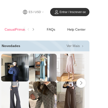
ES / USD
Entrar / Inscrever-se
CasualPrimavera-Verano
FAQs
Help Center
Ver Mais
Novedades
