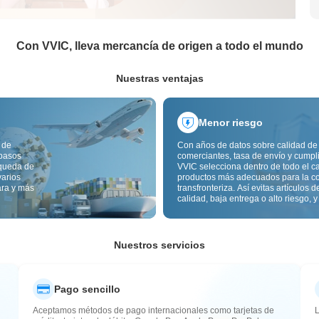
Con VVIC, lleva mercancía de origen a todo el mundo
Nuestras ventajas
Menor riesgo
 de
Con años de datos sobre calidad de
 pasos
comerciantes, tasa de envío y cumpl
squeda de
VVIC selecciona dentro de todo el c
varios
productos más adecuados para la c
ara y más
transfronteriza. Así evitas artículos d
calidad, baja entrega o alto riesgo, y
mercancía más estable. La inspecci
calidad transfronteriza y las etiqueta
origen reducen además riesgos de c
aduana y posventa.
Nuestros servicios
Pago sencillo
Aceptamos métodos de pago internacionales como tarjetas de
L