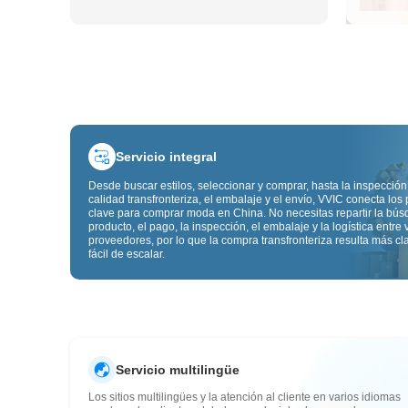
Servicio integral
Desde buscar estilos, seleccionar y comprar, hasta la inspección
calidad transfronteriza, el embalaje y el envío, VVIC conecta los
clave para comprar moda en China. No necesitas repartir la bú
producto, el pago, la inspección, el embalaje y la logística entre 
proveedores, por lo que la compra transfronteriza resulta más cl
fácil de escalar.
Servicio multilingüe
Los sitios multilingües y la atención al cliente en varios idiomas