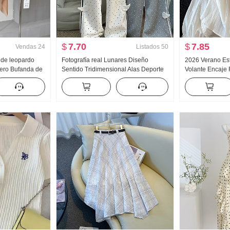
$
7.70
$
7.85
Vendas
24
Listados
50
de leopardo
Fotografía real Lunares Diseño
2026 Verano Esti
ero Bufanda de
Sentido Tridimensional Alas Deporte
Volante Encaje
 Hombro tejido
Wei Pantalones Mujer Nuevo Luz Asia
Protección sola
Viento Holgado Recto Adelgazante
Mujer Holgado 
Pantalones casuales