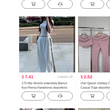
Nubes Algodón Manga Larga
muñeca Camisa para m
Pequeño cuello vuelto Ropa de casa
francés Retro Protecc
Conjunto Transmisión en vivo Alto
Cárdigan
Producto
$
7.41
$
2.52
Listados
29
175 Alto Versión extendida Blanco
cher Qiaoer chillday
Kuo Pierna Pantalones deportivos
Casual Traje deportiv
Mujer Primavera y otoño Nuevo
Primavera Hombros d
Versátil Rayas Casual Arrastrando
Abrigo pantalones a
Pantalones
Conjunto de tres piez