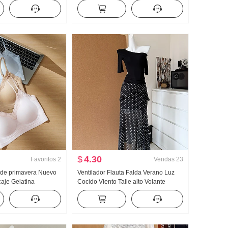
er de punto Mujer
Mujer 2026 Verano Avanzado Sentido
 Encaje Manga Larga
Luz Lujo Suave Viento Top
$
4.30
Favoritos
2
Vendas
23
 de primavera Nuevo
Ventilador Flauta Falda Verano Luz
aje Gelatina
Cocido Viento Talle alto Volante
Corsé Interior
Abertura Negro Lunares Falda Días
Almohadilla
Seda Oblicuo Hombro Ropa
aleco para mujer