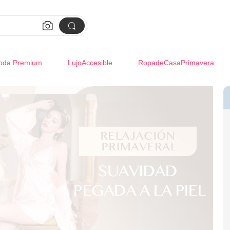


oda Premium
LujoAccesible
RopadeCasaPrimavera