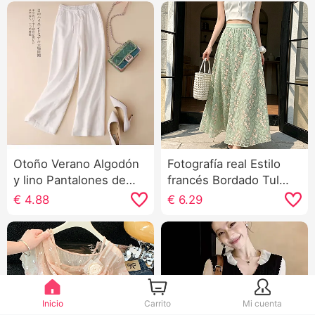
Otoño Verano Algodón
Fotografía real Estilo
y lino Pantalones de
francés Bordado Tul
pierna ancha Holgado
Falda Mujer 2026
€
4.88
€
6.29
Adelgazante Talle alto
Primavera Adelgazante
Vertical Sentido
Talle alto Una palabra
Pantalones Niños
Longitud media Grande
Versión ligera
Falda Falda larga
Transpirable Recto
Versátil Pantalones
Inicio
Carrito
Mi cuenta
largos