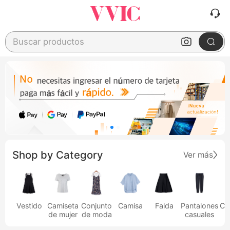
Buscar productos
Shop by Category
Ver más
Vestido
Camiseta
Conjunto
Camisa
Falda
Pantalones
Ca
de mujer
de moda
casuales
h