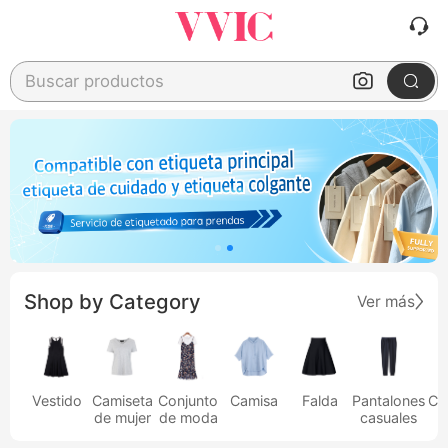
Buscar productos
Shop by Category
Ver más
Vestido
Camiseta
Conjunto
Camisa
Falda
Pantalones
Ca
de mujer
de moda
casuales
h