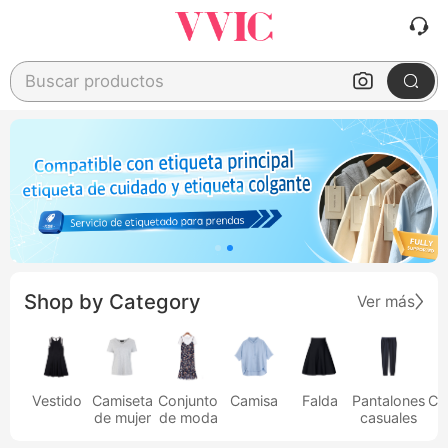
Buscar productos
Shop by Category
Ver más
Vestido
Camiseta
Conjunto
Camisa
Falda
Pantalones
Ca
de mujer
de moda
casuales
h