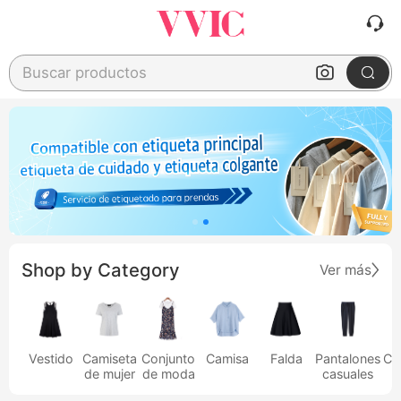
Buscar productos
Shop by Category
Ver más
Vestido
Camiseta
Conjunto
Camisa
Falda
Pantalones
Ca
de mujer
de moda
casuales
h