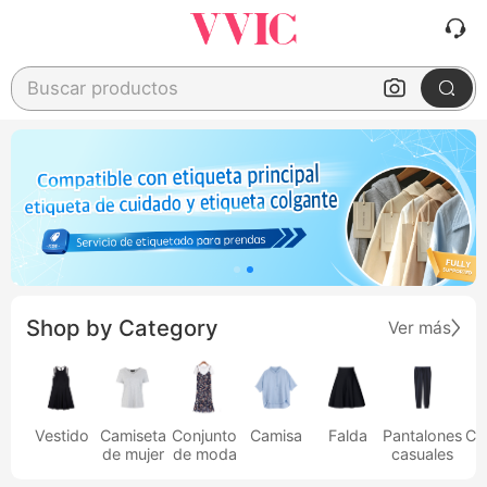
Buscar productos
Shop by Category
Ver más
Vestido
Camiseta
Conjunto
Camisa
Falda
Pantalones
Ca
de mujer
de moda
casuales
h