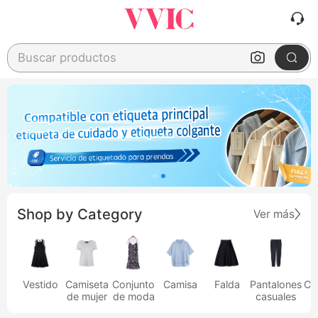
Buscar productos
Shop by Category
Ver más
Vestido
Camiseta
Conjunto
Camisa
Falda
Pantalones
Ca
de mujer
de moda
casuales
h