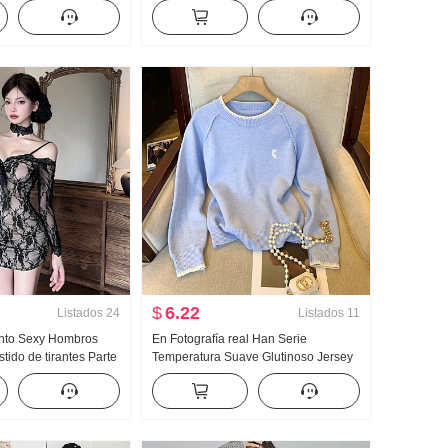
Estilo francés Hermoso
Cuello Espalda descubierta Suéter de
punto Camisola para mujer Ajustado
Camiseta Interior
$
6.22
Listados
24
Listados
11
nto Sexy Hombros
En Fotografía real Han Serie
tido de tirantes Parte
Temperatura Suave Glutinoso Jersey
sera Dos Ropa Corte
de mujer 2025 Invierno Avanzado
azante Corte ajustado
Único Reducción de edad Hermoso
tido
Petite Top