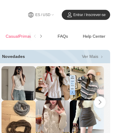
ES / USD
Entrar / Inscrever-se
CasualPrimavera-Verano
FAQs
Help Center
Ver Mais
Novedades
