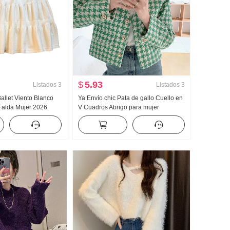
$
5.93
Listados
3
Listados
3
Ballet Viento Blanco
Ya Envío chic Pata de gallo Cuello en
 Falda Mujer 2026
V Cuadros Abrigo para mujer
Nuevo Petite Una
Hinchada Minifalda