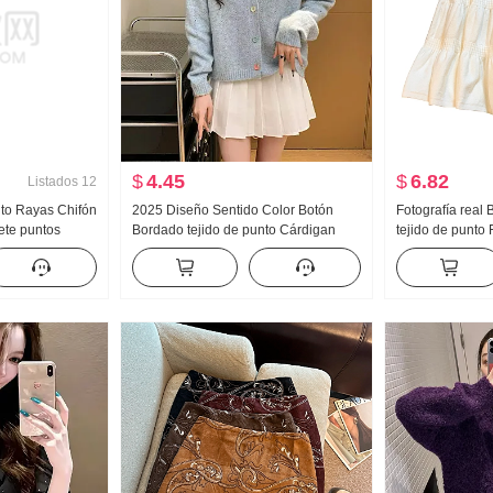
$
4.45
$
6.82
Listados
12
lto Rayas Chifón
2025 Diseño Sentido Color Botón
Fotografía real 
ete puntos
Bordado tejido de punto Cárdigan
tejido de punto
ión ligera
Mujer Otoño e invierno Suave
Otoño Invierno 
n
Glutinoso Holgado Dulce Suéter
palabra Pastel 