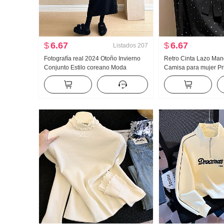
$
6.67
$
6.67
Listados
207
Fotografía real 2024 Otoño Invierno
Retro Cinta Lazo Man
Conjunto Estilo coreano Moda
Camisa para mujer P
Holgado Cuello en V Fieltro de lana
Diseño Sentido Nich
Acolchado Top tejido de punto Falda
Adelgazante Versátil