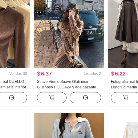
$
6.37
$
6.22
Vendas
60
Listados
2
ía real CUELLO
Suave Viento Suave Glutinoso
Fotografía real I
iseta Interior
Glutinoso HOLGAZÁN Adelgazante
Longitud media
Terciopelo
Jersey de cuello redondo tejido de
Nuevo Versátil C
o Invierno Manga
punto Vestido Suéter
grueso Talle al
lor sólido
de línea A