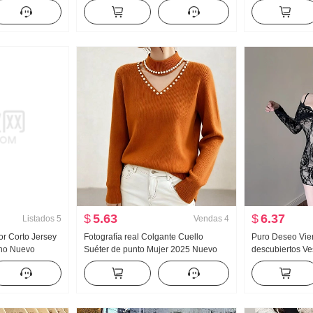
ILO OCCIDENTAL
Cuadrado Mujer Collar Diseño
Interior Suéter 
justado Lucha
Sentido Adelgazante Lucha Toma
Lazo Top
Camisa pequeña Top
$
5.63
$
6.37
Listados
5
Vendas
4
or Corto Jersey
Fotografía real Colgante Cuello
Puro Deseo Vie
rno Nuevo
Suéter de punto Mujer 2025 Nuevo
descubiertos Ves
n Falda Base
Otoño Invierno Talla grande Gordita
delantera y tra
Niña Interior Partido Suéter Camiseta
bajo Lazo Adelg
Interior Top
Corto Estilo Ves