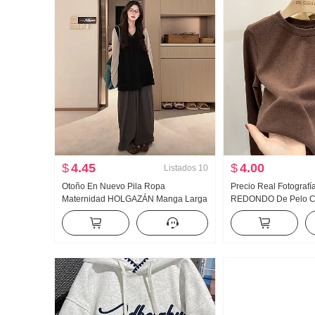
$
4.45
$
4.00
Listados
10
Otoño En Nuevo Pila Ropa
Precio Real Fotograf
Maternidad HOLGAZÁN Manga Larga
REDONDO De Pelo Cam
Chaleco Pantalones de pierna ancha
Mujer Doble Cara de 
Conjunto de tres piezas Conjunto
Interior Partido Otoñ
Larga Ajustado Top Co
Camiseta