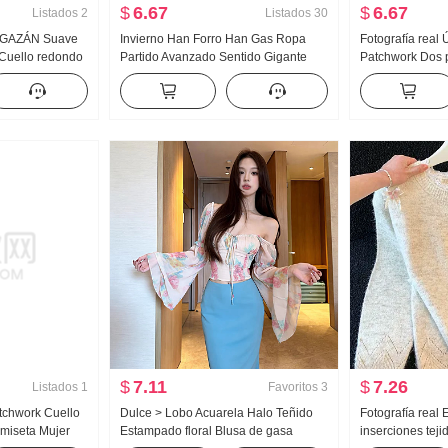
$
6.67
$
6.67
Listados
2
Listados
30
OLGAZÁN Suave
Invierno Han Forro Han Gas Ropa
Fotografía real 
 Cuello redondo
Partido Avanzado Sentido Gigante
Patchwork Dos 
 Otoño Invierno
Bonito ESTILO OCCIDENTAL
Larga Camisa p
Mohair CUELLO
Reducción de edad Nicho No Choque
e invierno Nuev
punto
Estilo Año Nuevo Rojo Suéter de
Camisa Top
punto
$
7.11
$
7.26
Listados
1
Favoritos
3
tchwork Cuello
Dulce > Lobo Acuarela Halo Teñido
Fotografía real 
miseta Mujer
Estampado floral Blusa de gasa
inserciones tej