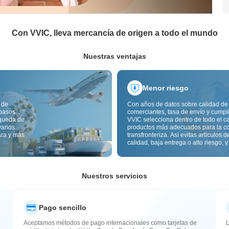
Con VVIC, lleva mercancía de origen a todo el mundo
Nuestras ventajas
Menor riesgo
 de
Con años de datos sobre calidad de
 pasos
comerciantes, tasa de envío y cumpl
squeda de
VVIC selecciona dentro de todo el c
varios
productos más adecuados para la c
ara y más
transfronteriza. Así evitas artículos d
calidad, baja entrega o alto riesgo, y
mercancía más estable. La inspecci
calidad transfronteriza y las etiqueta
origen reducen además riesgos de c
aduana y posventa.
Nuestros servicios
Pago sencillo
Aceptamos métodos de pago internacionales como tarjetas de
L