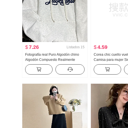
$
7.26
$
4.59
Listados
15
Fotografía real Puro Algodón chino
Corea chic cuello vue
Algodón Compuesto Realmente
Camisa para mujer Si
Super Forrado Otoño Invierno Nuevo
Primavera-Verano Vers
Bordado Holgado CUELLO
Estilo Moda Ocupació
REDONDO Estilo coreano Top Ropa
de mujer