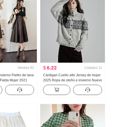
$
6.22
Vendas
92
Listados
11
nvierno Fieltro de lana
Cárdigan Cuello alto Jersey de mujer
 Falda Mujer 2021
2025 Ropa de otoño e invierno Nuevo
ubierta ... Paño
Estilo coreano Mujer Suéter de punto
to Gran columpio Falda
Abrigo Sí cuello vuelto