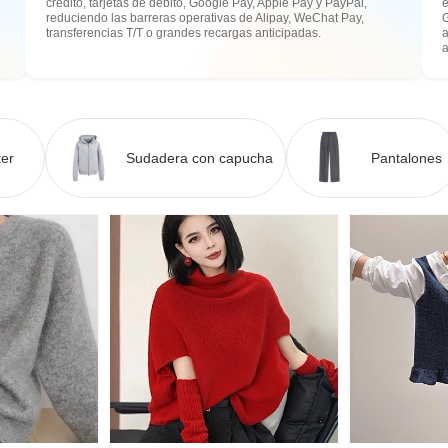
crédito, tarjetas de débito, Google Pay, Apple Pay y PayPal,
e
reduciendo las barreras operativas de Alipay, WeChat Pay,
transferencias T/T o grandes recargas anticipadas.
a
er
Sudadera con capucha
Pantalones