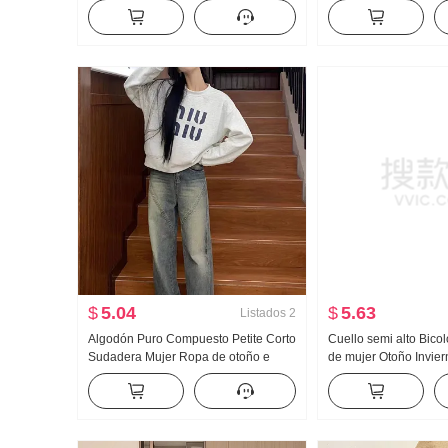
Partido Falda de longitud media
Otoño Invierno EST
HOLGAZÁN Viento Suéter 2 Conjunto
Reducción de edad A
$
5.04
$
5.63
Listados
2
Algodón Puro Compuesto Petite Corto
Cuello semi alto Bicol
Sudadera Mujer Ropa de otoño e
de mujer Otoño Invie
invierno Holgado HOLGAZÁN Viento
Holgado Configuració
Manga Larga CUELLO REDONDO
Lana Suéter de punto
Top