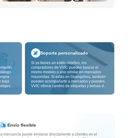
Soporte personalizado
Si ya tienes un estilo objetivo, los
imiento,
compradores de VVIC pueden buscar el
atálogo
mismo modelo o uno similar en mercados
ompra
mayoristas. Si estás en Guangzhou, también
e baja
pueden acompañarte a mercados y puestos.
 eliges
VVIC ofrece cambio de etiquetas y bolsas de
ón de
embalaje, y pronto personalización OEM por
s de
imagen o muestra, para que tu compra sea
alidad,
más controlable y encaje mejor con el ritmo
de tu negocio.
Envío flexible
a mercancía puede enviarse directamente a clientes en el