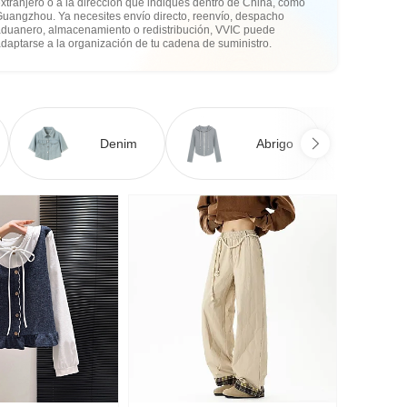
xtranjero o a la dirección que indiques dentro de China, como
Guangzhou. Ya necesites envío directo, reenvío, despacho
aduanero, almacenamiento o redistribución, VVIC puede
daptarse a la organización de tu cadena de suministro.
Denim
Abrigo