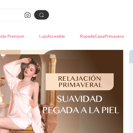


oda Premium
LujoAccesible
RopadeCasaPrimavera