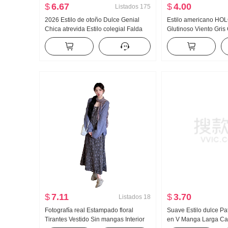
$
6.67
$
4.00
Listados
175
2026 Estilo de otoño Dulce Genial
Estilo americano H
Chica atrevida Estilo colegial Falda
Glutinoso Viento Gris
lápiz Mujer Petite Reducción de edad
Jersey de mujer 2023
Versátil Una palabra Casual Media
Holgado Acolchado 
falda Minifalda
REDONDO Suéter de 
$
7.11
$
3.70
Listados
18
Fotografía real Estampado floral
Suave Estilo dulce Pa
Tirantes Vestido Sin mangas Interior
en V Manga Larga Ca