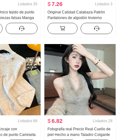
$
7.26
Listados
35
Listados
3
Único tejido de punto
Original Calidad Calabaza Patrón
piezas falsas Manga
Pantalones de algodón Invierno
ara mujer 2025 Otoño
Pantalones casuales Acolchado
o Cubierta Vientre
Impermeable Pantalones Esquí
Pantalones A prueba de viento
Pantalones Unisex Moda
$
6.82
Listados
66
Listados
28
Encaje con
Fotografía real Precio Real Cuello de
ido de punto Camiseta
piel Hecho a mano Taladro Colgante