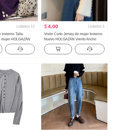
$
4.00
Listados
12
Listados
5
 invierno Talla
Visón Corto Jersey de mujer Invierno
e mujer HOLGAZÁN
Nuevo HOLGAZÁN Viento Ancho
Suéter Interior Partido
Suave Glutinoso Suéter de punto
do Super Bonito
Interior Partido Popular Cuello en V
ido de punto Jersey de
Top