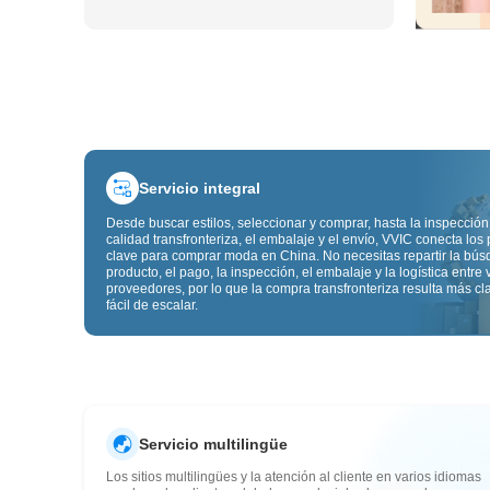
Servicio integral
Desde buscar estilos, seleccionar y comprar, hasta la inspección
calidad transfronteriza, el embalaje y el envío, VVIC conecta los
clave para comprar moda en China. No necesitas repartir la bú
producto, el pago, la inspección, el embalaje y la logística entre 
proveedores, por lo que la compra transfronteriza resulta más cl
fácil de escalar.
Servicio multilingüe
Los sitios multilingües y la atención al cliente en varios idiomas