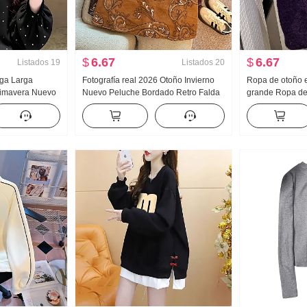
$
6.67
$
6.67
Listados
19
Listados
20
ga Larga
Fotografía real 2026 Otoño Invierno
Ropa de otoño e
rimavera Nuevo
Nuevo Peluche Bordado Retro Falda
grande Ropa d
o Holgado
Pei Li S Bordado Minifalda Mujer
Partículas Pelo 
 Top Moda
Cinturón Seguridad Pantalones
Avanzado Senti
Ovejas Pelo tej
lana