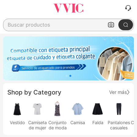
Buscar productos
Shop by Category
Ver más
Vestido
Camiseta
Conjunto
Camisa
Falda
Pantalones
Ca
de mujer
de moda
casuales
h