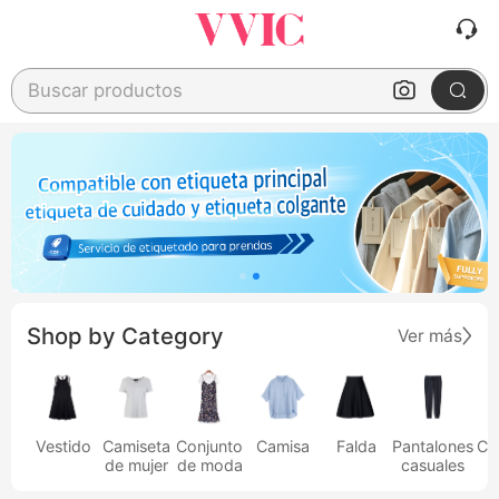
Buscar productos
Shop by Category
Ver más
Vestido
Camiseta
Conjunto
Camisa
Falda
Pantalones
Ca
de mujer
de moda
casuales
h