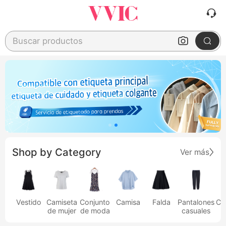
Buscar productos
Shop by Category
Ver más
Vestido
Camiseta
Conjunto
Camisa
Falda
Pantalones
Ca
de mujer
de moda
casuales
h