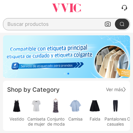
Buscar productos
Shop by Category
Ver más
Vestido
Camiseta
Conjunto
Camisa
Falda
Pantalones
Ca
de mujer
de moda
casuales
h