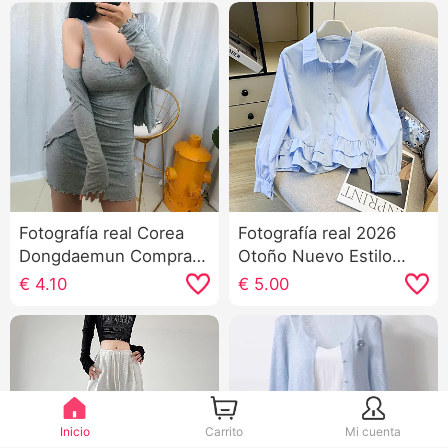
Fotografía real Corea
Fotografía real 2026
Dongdaemun Compras
Otoño Nuevo Estilo
de alquiler Otoño Estilo
coreano Holgado
€
4.10
€
5.00
Elegante Versión ligera
Versátil Dulce Estilo
Cárdigan Tirantes
colegial Volante Manga
Vestido Conjunto de
Larga Camisa Top
dos piezas
Mujer
Inicio
Carrito
Mi cuenta