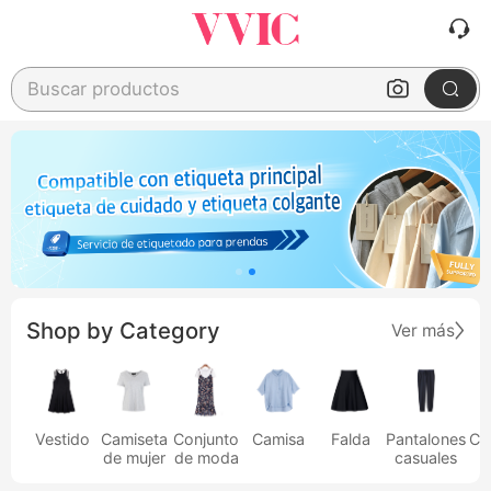
Buscar productos
Shop by Category
Ver más
Vestido
Camiseta
Conjunto
Camisa
Falda
Pantalones
Ca
de mujer
de moda
casuales
h