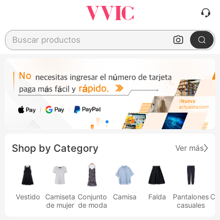
Buscar productos
Shop by Category
Ver más
Vestido
Camiseta
Conjunto
Camisa
Falda
Pantalones
Ca
de mujer
de moda
casuales
h