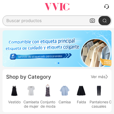
Buscar productos
Shop by Category
Ver más
Vestido
Camiseta
Conjunto
Camisa
Falda
Pantalones
Ca
de mujer
de moda
casuales
h