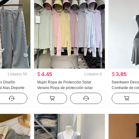
$
4.45
$
3.85
Listados
50
Listados
8
es Diseño
Mujer Ropa de Protección Solar
5werkwen Decon
l Alas Deporte
Verano Ropa de protección solar
Contraste de col
 Nuevo Luz Asia
Nailon Versión ligera Hielo Seda
Grupo Oblicuo 
 Adelgazante
Transpirable Abrigo Holgado Talla
Competencia Er
grande Sudadera con capucha
Péndulo Falda c