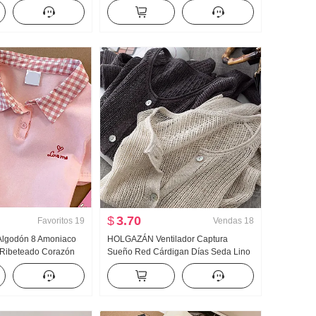
para mujer Estilo
pesada Jacquard tejido de punto Top
otección solar
Mujer Otoño Nuevo Adelgazante
$
3.70
Favoritos
19
Vendas
18
 Algodón 8 Amoniaco
HOLGAZÁN Ventilador Captura
Ribeteado Corazón
Sueño Red Cárdigan Días Seda Lino
orto Cuello polo
Hecho a mano Selección Agujero
do Petite Moda
Calado tejido de punto Cárdigan
Mujer Acondicionador de aire Camisa
de protección solar