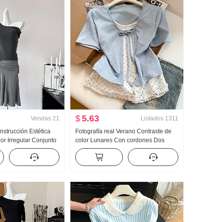
$
5.63
Vendas
21
Listados
1311
strucción Estética
Fotografía real Verano Contraste de
or Irregular Conjunto
color Lunares Con cordones Dos
Hombro Lai
piezas falsas Manga corta Camiseta
 Chaleco Oblicuo
Mujer Verano Nuevo Estilo dulce
orta Conjunto
Nicho Top