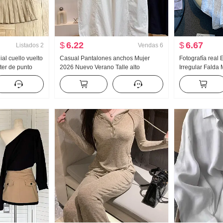
$
6.22
$
6.67
Listados
2
Vendas
6
ial cuello vuelto
Casual Pantalones anchos Mujer
Fotografía real 
ter de punto
2026 Nuevo Verano Talle alto
Irregular Falda 
 Verano Nuevo
Adelgazante Talla grande Petite
longitud media
o Falda
Sencillo Holgado Nueve puntos
línea A Irregula
Machete Pantalones
Falda