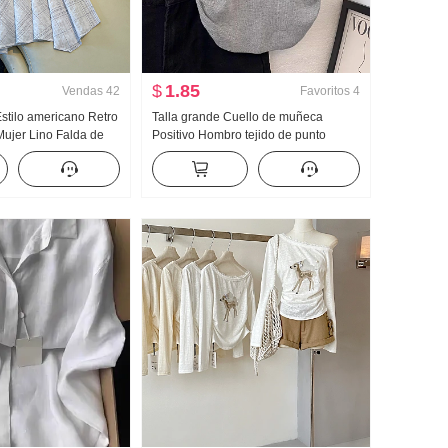
$
1.85
Vendas
42
Favoritos
4
Estilo americano Retro
Talla grande Cuello de muñeca
Mujer Lino Falda de
Positivo Hombro tejido de punto
 Cuadros Falda de
Manga corta Camiseta Mujer Verano
r Cola de pez Péndulo
Diseño Sentido Corto Ajustado
Pequeño Mosca Manga Camiseta Top