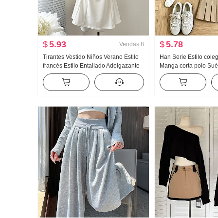
$
5.93
$
5.78
Vendas
8
Tirantes Vestido Niños Verano Estilo
Han Serie Estilo coleg
francés Estilo Entallado Adelgazante
Manga corta polo Sué
Vestido sin mangas Minifalda
Conjunto Mujer 2026
Gigante Bonito Plisad