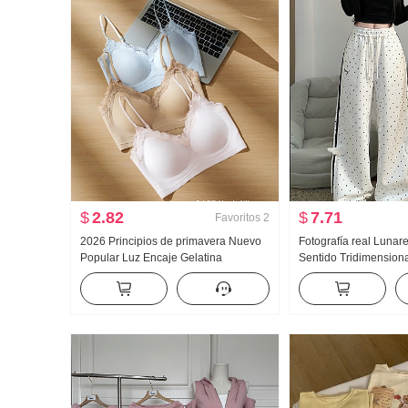
$
2.82
$
7.71
Favoritos
2
2026 Principios de primavera Nuevo
Fotografía real Lunar
Popular Luz Encaje Gelatina
Sentido Tridimensiona
Pegamento Tira Corsé Interior
Wei Pantalones Mujer
Cinturón Pecho Almohadilla
Viento Holgado Recto
Adelgazante Chaleco para mujer
Pantalones casuales