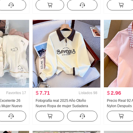
piezas falsas
Mujer Primavera y otoño Nuevo
muñeca Camisa 
ado Rayas
Versátil Rayas Casual Arrastrando
francés Retro Pr
Pantalones
Cárdigan
$
7.71
$
2.96
Favoritos
17
Listados
98
 Excelente 26
Fotografía real 2025 Año Otoño
Precio Real 92
a Mujer Nuevo
Nuevo Ropa de mujer Sudadera
Nylon Después 
a Larga
Reducción de edad Mitad Cremallera
Bordado Dulce C
o Ropa de casa
Moda Cuello polo Casual Versátil
Camiseta Ajusta
en vivo Alto
Adelgazante