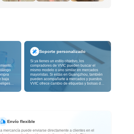
Soporte personalizado
Si ya tienes un estilo objetivo, los
imiento,
compradores de VVIC pueden buscar el
atálogo
mismo modelo o uno similar en mercados
ompra
mayoristas. Si estás en Guangzhou, también
e baja
pueden acompañarte a mercados y puestos.
 eliges
VVIC ofrece cambio de etiquetas y bolsas de
ón de
embalaje, y pronto personalización OEM por
s de
imagen o muestra, para que tu compra sea
alidad,
más controlable y encaje mejor con el ritmo
de tu negocio.
Envío flexible
a mercancía puede enviarse directamente a clientes en el