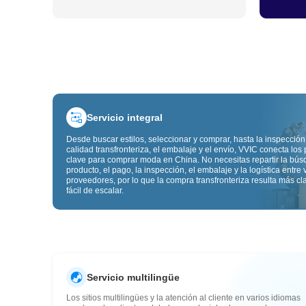
Servicio integral
Desde buscar estilos, seleccionar y comprar, hasta la inspección
calidad transfronteriza, el embalaje y el envío, VVIC conecta los
clave para comprar moda en China. No necesitas repartir la bú
producto, el pago, la inspección, el embalaje y la logística entre 
proveedores, por lo que la compra transfronteriza resulta más cl
fácil de escalar.
Servicio multilingüe
Los sitios multilingües y la atención al cliente en varios idiomas