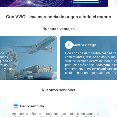
Con VVIC, lleva mercancía de origen a todo el mundo
Nuestras ventajas
Menor riesgo
 de
Con años de datos sobre calidad de
 pasos
comerciantes, tasa de envío y cumpl
squeda de
VVIC selecciona dentro de todo el c
varios
productos más adecuados para la c
ara y más
transfronteriza. Así evitas artículos d
calidad, baja entrega o alto riesgo, y
mercancía más estable. La inspecci
calidad transfronteriza y las etiqueta
origen reducen además riesgos de c
aduana y posventa.
Nuestros servicios
Pago sencillo
Aceptamos métodos de pago internacionales como tarjetas de
L