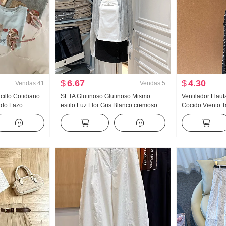
$
6.67
$
4.30
Vendas
41
Vendas
5
illo Cotidiano
SETA Glutinoso Glutinoso Mismo
Ventilador Flau
ado Lazo
estilo Luz Flor Gris Blanco cremoso
Cocido Viento Ta
 corta Camiseta
Negro tejido de punto Cárdigan 6127-
Abertura Negro
de punto Top
002-0524
Seda Oblicuo 