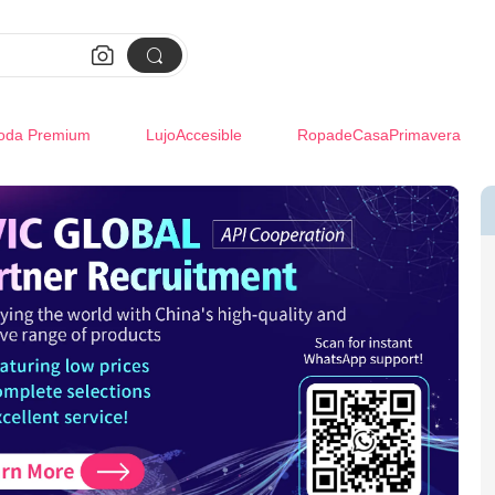


oda Premium
LujoAccesible
RopadeCasaPrimavera