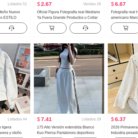
$
2.67
$
6.67
Listados
51
Vendas
26
 Otoño Nuevo
Oficial Figura Fotografía real Mediano
Fotografía real 
ado ESTILO
Ya Fuera Grande Productos u Collar
americano Mar
Sentido Nicho
Hueso de buey Hebilla En forma de I
Vaqueros Holga
ga Larga
Chaleco Tirantes Kuo Pierna
Pantalones
Arrastrando Deporte Pantalones
largos Conjunto
$
7.41
$
6.37
Listados
44
Listados
29
n ligera
175 Alto Versión extendida Blanco
2026 Primavera
vera y otoño
Kuo Pierna Pantalones deportivos
Industria pesad