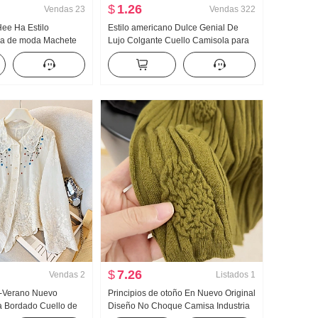
$
1.26
Vendas
23
Vendas
322
Hee Ha Estilo
Estilo americano Dulce Genial De
ca de moda Machete
Lujo Colgante Cuello Camisola para
do Kuo Pierna Casual
mujer Verano Para uso exterior
Interior Partido Camiseta Interior
Chica atrevida tejido de punto Top sin
tirantes Top
$
7.26
Vendas
2
Listados
1
-Verano Nuevo
Principios de otoño En Nuevo Original
a Bordado Cuello de
Diseño No Choque Camisa Industria