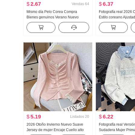
$
2.67
$
6.37
Vendas
64
Mismo día Pelo Corea Compra
Fotografía real 2026
Bienes genuinos Verano Nuevo
Estilo coreano Ajust
an659 Super hao Aspecto Caracola
OCCIDENTAL Diseño 
Color Micro Transparente Cuello alto
Rayas Entallado Man
Base Camiseta
Camisa para mujer
$
5.19
$
6.22
Listados
20
2026 Otoño Invierno Nuevo Suave
Fotografía real Versió
Jersey de mujer Encaje Cuello alto
Sudadera Mujer Prima