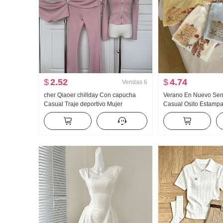
$
2.52
$
4.74
Vendas
6
cher Qiaoer chillday Con capucha
Verano En Nuevo Senc
Casual Traje deportivo Mujer
Casual Osito Estamp
Primavera Hombros descubiertos
Holgado Nicho Manga
Abrigo pantalones acampanados
Estilo coreano tejido 
Conjunto de tres piezas