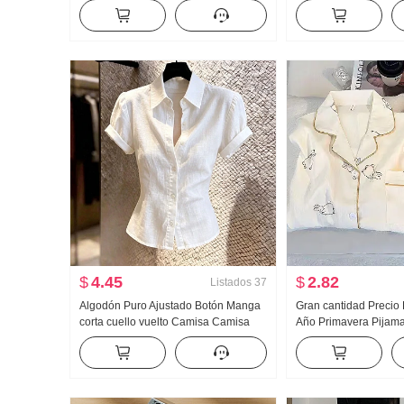
Acolchado Suéter de punto Mujer
Nuevo Han Serie Dos 
Diseño Sentido Encaje Manga Larga
Holgado Espina Bord
Top
Cuello polo Top
$
4.45
$
2.82
Listados
37
Algodón Puro Ajustado Botón Manga
Gran cantidad Precio
corta cuello vuelto Camisa Camisa
Año Primavera Pijam
Mujer 2026 Verano Avanzado Sentido
Nubes Algodón Mang
Luz Lujo Suave Viento Top
Pequeño cuello vuelt
Conjunto Transmisión 
Producto