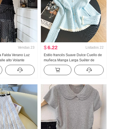
$
6.22
Vendas
23
Listados
22
ta Falda Verano Luz
Estilo francés Suave Dulce Cuello de
lle alto Volante
muñeca Manga Larga Suéter de
 Lunares Falda Días
punto Mujer Avanzado Sentido Trenza
Hombro Ropa
Suéter Ajustado Adelgazante Top