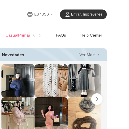
ES / USD
Entrar / Inscrever-se
CasualPrimavera-Verano
FAQs
Help Center
Ver Mais
Novedades
