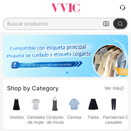
Buscar productos
Shop by Category
Ver más
Vestido
Camiseta
Conjunto
Camisa
Falda
Pantalones
Ca
de mujer
de moda
casuales
h