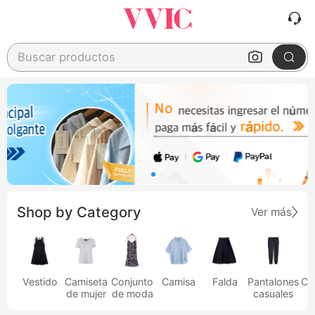
Buscar productos
Shop by Category
Ver más
Vestido
Camiseta
Conjunto
Camisa
Falda
Pantalones
Ca
de mujer
de moda
casuales
h