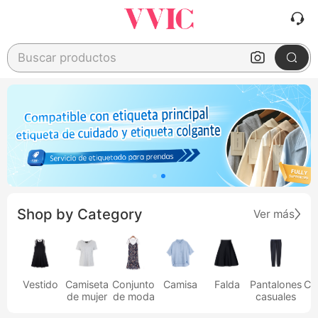
Buscar productos
Shop by Category
Ver más
Vestido
Camiseta
Conjunto
Camisa
Falda
Pantalones
Ca
de mujer
de moda
casuales
h