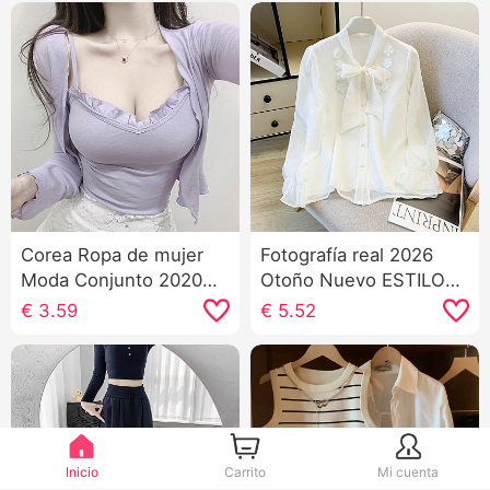
Corea Ropa de mujer
Fotografía real 2026
Moda Conjunto 2020
Otoño Nuevo ESTILO
Ajustado Camisola
OCCIDENTAL Moda
€
3.59
€
5.52
Cárdigan Conjunto de
Dulce Luz Albaricoque
dos piezas Camiseta
Color Chifón Manga
Top Mujer
Larga Camisa Top
Mujer Lazo
Inicio
Carrito
Mi cuenta