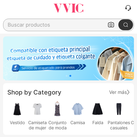
Buscar productos
Shop by Category
Ver más
Vestido
Camiseta
Conjunto
Camisa
Falda
Pantalones
Ca
de mujer
de moda
casuales
h