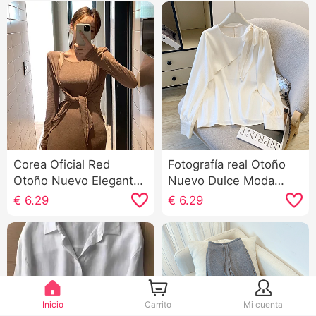
Corea Oficial Red
Fotografía real Otoño
Otoño Nuevo Elegante
Nuevo Dulce Moda
Señorita Hombreras
Avanzado Satén Cinta
€
6.29
€
6.29
Tirantes Bolso de
Lazo Chifón Estilo
cuerpo Vestido
francés Camisa Top
Chaqueta de punto
Mujer
Moda Conjunto
Inicio
Carrito
Mi cuenta