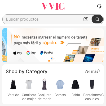
Buscar productos
Shop by Category
Ver más
Vestido
Camiseta
Conjunto
Camisa
Falda
Pantalones
Ca
de mujer
de moda
casuales
h