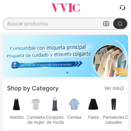
Buscar productos
Shop by Category
Ver más
Vestido
Camiseta
Conjunto
Camisa
Falda
Pantalones
Ca
de mujer
de moda
casuales
h