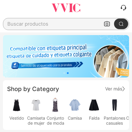
Buscar productos
Shop by Category
Ver más
Vestido
Camiseta
Conjunto
Camisa
Falda
Pantalones
Ca
de mujer
de moda
casuales
h