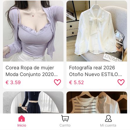
Corea Ropa de mujer
Fotografía real 2026
Moda Conjunto 2020
Otoño Nuevo ESTILO
Ajustado Camisola
OCCIDENTAL Moda
€
3.59
€
5.52
Cárdigan Conjunto de
Dulce Luz Albaricoque
dos piezas Camiseta
Color Chifón Manga
Top Mujer
Larga Camisa Top
Mujer Lazo
Inicio
Carrito
Mi cuenta