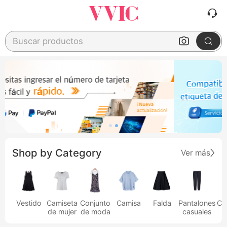
Buscar productos
Shop by Category
Ver más
Vestido
Camiseta
Conjunto
Camisa
Falda
Pantalones
Ca
de mujer
de moda
casuales
h