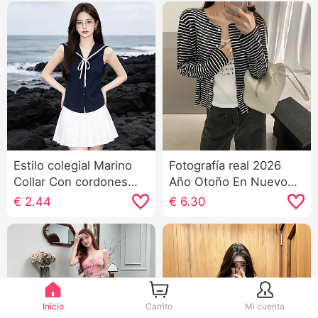
Estilo colegial Marino
Fotografía real 2026
Collar Con cordones
Año Otoño En Nuevo
Sin mangas Suéter de
Impresión de letras
€
2.44
€
6.30
punto Mujer
Chaleco Relajado
Sentido Rayas tejido de
punto Cárdigan
Conjunto de dos piezas
Conjunto
Inicio
Carrito
Mi cuenta