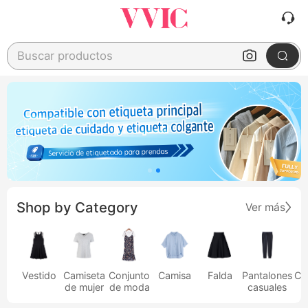
Buscar productos
Shop by Category
Ver más
Vestido
Camiseta
Conjunto
Camisa
Falda
Pantalones
Ca
de mujer
de moda
casuales
h