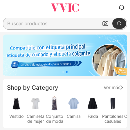
Buscar productos
Shop by Category
Ver más
Vestido
Camiseta
Conjunto
Camisa
Falda
Pantalones
Ca
de mujer
de moda
casuales
h