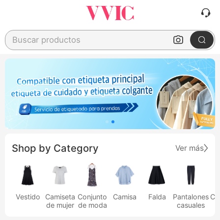
Buscar productos
Shop by Category
Ver más
Vestido
Camiseta
Conjunto
Camisa
Falda
Pantalones
Ca
de mujer
de moda
casuales
h