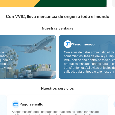
Con VVIC, lleva mercancía de origen a todo el mundo
Nuestras ventajas
Menor riesgo
 de
Con años de datos sobre calidad de
 pasos
comerciantes, tasa de envío y cumpl
squeda de
VVIC selecciona dentro de todo el c
varios
productos más adecuados para la c
ara y más
transfronteriza. Así evitas artículos d
calidad, baja entrega o alto riesgo, y
mercancía más estable. La inspecci
calidad transfronteriza y las etiqueta
origen reducen además riesgos de c
aduana y posventa.
Nuestros servicios
Pago sencillo
Aceptamos métodos de pago internacionales como tarjetas de
L