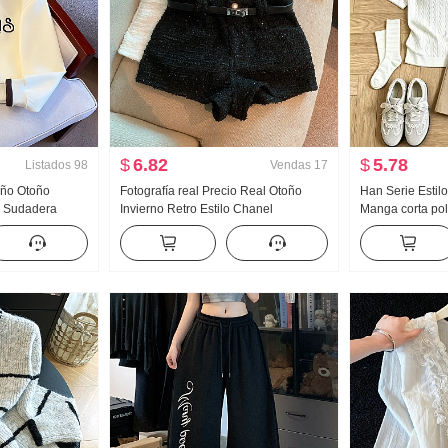
$
6.82
$
5.78
Listados
98
Vendas
17
Año Otoño
Fotografía real Precio Real Otoño
Han Serie Estilo
r Sudadera
Invierno Retro Estilo Chanel
Manga corta pol
tad Cremallera
Pantalones cortos Pantalones de
Conjunto Mujer
al Versátil
montar
Gigante Bonito 