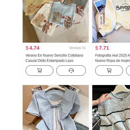
$
4.74
$
7.71
Vendas
41
Verano En Nuevo Sencillo Cotidiano
Fotografía real 2025 
Casual Osito Estampado Lazo
Nuevo Ropa de muje
Holgado Nicho Manga corta Camiseta
Reducción de edad Mi
Estilo coreano tejido de punto Top
Moda Cuello polo Casu
Adelgazante