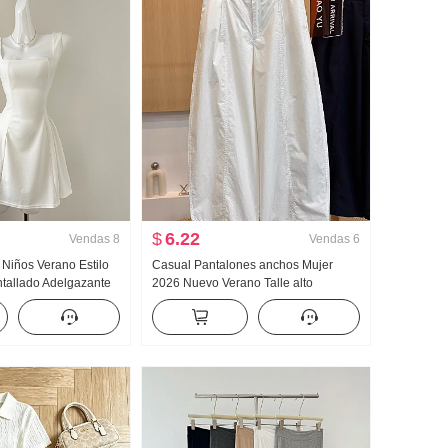
$
6.22
Vendas
8
Vendas
6
 Niños Verano Estilo
Casual Pantalones anchos Mujer
Entallado Adelgazante
2026 Nuevo Verano Talle alto
gas Minifalda
Adelgazante Talla grande Petite
Sencillo Holgado Nueve puntos
Machete Pantalones