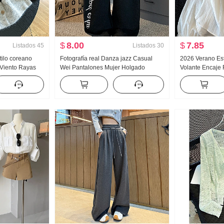
$
8.00
$
7.85
Listados
45
Listados
30
ilo coreano
Fotografía real Danza jazz Casual
2026 Verano Esti
iento Rayas
Wei Pantalones Mujer Holgado
Volante Encaje
gan Mujer
Adelgazante Pantalones deportivos
Protección sola
 Suéter Moda
Vertical Sentido Cómodo Pantalones
Mujer Holgado 
de pierna ancha Puño ajustado