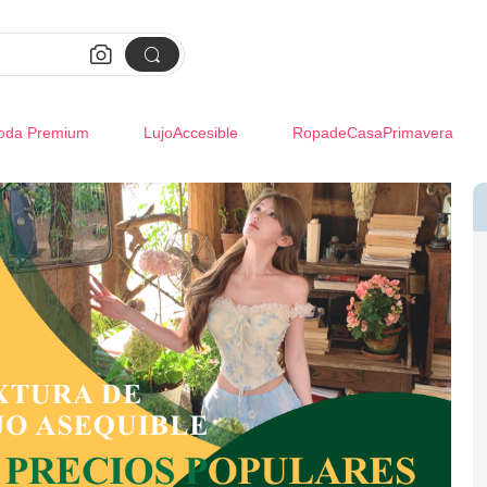


oda Premium
LujoAccesible
RopadeCasaPrimavera