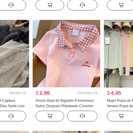
a Larga
Acolchado Suéter de punto Mujer
Nuevo Han Serie
o Ropa de casa
Diseño Sentido Encaje Manga Larga
Holgado Espina
en vivo Alto
Top
Cuello polo Top
$
2.96
$
4.45
Vendas
18
Favoritos
19
r Captura
Precio Real 92 Algodón 8 Amoniaco
Mujer Ropa de P
Días Seda Lino
Nylon Después Ribeteado Corazón
Verano Ropa de 
ión Agujero
Bordado Dulce Corto Cuello polo
Nailon Versión 
to Cárdigan
Camiseta Ajustado Petite Moda
Transpirable Ab
 de aire Camisa
grande Sudader