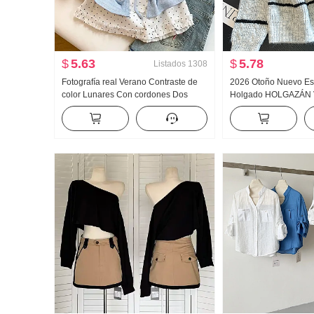
$
5.63
$
5.78
Listados
1308
Fotografía real Verano Contraste de
2026 Otoño Nuevo Est
color Lunares Con cordones Dos
Holgado HOLGAZÁN V
piezas falsas Manga corta Camiseta
tejido de punto Cárdi
Mujer Verano Nuevo Estilo dulce
Diseño Sentido Nicho
Nicho Top