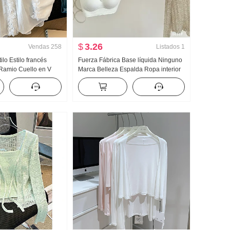
$
3.26
Vendas
258
Listados
1
lo Estilo francés
Fuerza Fábrica Base líquida Ninguno
 Ramio Cuello en V
Marca Belleza Espalda Ropa interior
r Camisa Manga larga
Mujer Otoño Invierno Ligero y cálido
Diseño Sentido En
Ninguno Aro Metálico Chaleco Tipo
Realce Invisible Sujetador