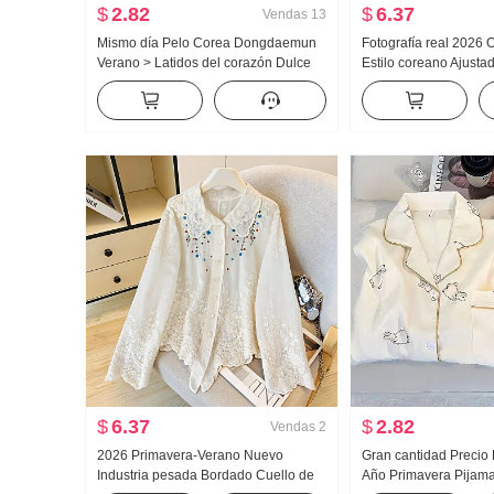
$
2.82
$
6.37
Vendas
13
Mismo día Pelo Corea Dongdaemun
Fotografía real 2026
Verano > Latidos del corazón Dulce
Estilo coreano Ajust
Rosa claro Cuello en V Ajustado
OCCIDENTAL Diseño 
Camiseta to059 ...
Rayas Entallado Man
Camisa para mujer
$
6.37
$
2.82
Vendas
2
2026 Primavera-Verano Nuevo
Gran cantidad Precio
Industria pesada Bordado Cuello de
Año Primavera Pijam