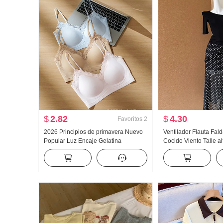
$
2.82
$
4.30
Favoritos
2
2026 Principios de primavera Nuevo
Ventilador Flauta Fal
Popular Luz Encaje Gelatina
Cocido Viento Talle al
Pegamento Tira Corsé Interior
Abertura Negro Lunar
Cinturón Pecho Almohadilla
Seda Oblicuo Hombr
Adelgazante Chaleco para mujer