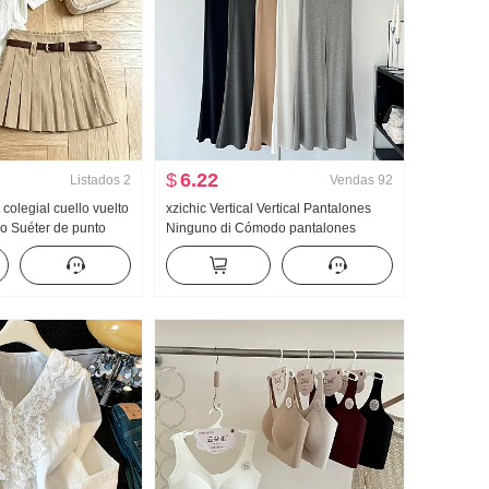
$
6.22
Listados
2
Vendas
92
 colegial cuello vuelto
xzichic Vertical Vertical Pantalones
o Suéter de punto
Ninguno di Cómodo pantalones
 2026 Verano Nuevo
acampanados Primavera-Verano
Plisado Falda
Nuevo Elegante Pantalones largos
Adelgazante Pantalones casuales
Mujer