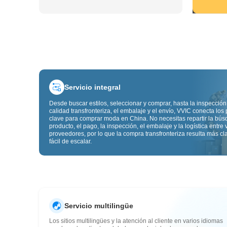
Servicio integral
Desde buscar estilos, seleccionar y comprar, hasta la inspección
calidad transfronteriza, el embalaje y el envío, VVIC conecta los
clave para comprar moda en China. No necesitas repartir la bú
producto, el pago, la inspección, el embalaje y la logística entre 
proveedores, por lo que la compra transfronteriza resulta más cl
fácil de escalar.
Servicio multilingüe
Los sitios multilingües y la atención al cliente en varios idiomas