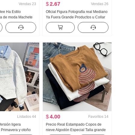
$
2.67
Vendas
23
Vendas
26
Hee Ha Estilo
Oficial Figura Fotografía real Mediano
ca de moda Machete
Ya Fuera Grande Productos u Collar
do Kuo Pierna Casual
Hueso de buey Hebilla En forma de I
Chaleco Tirantes Kuo Pierna
Arrastrando Deporte Pantalones
largos Conjunto
$
4.00
Listados
44
Favoritos
14
Versión ligera
Precio Real Estampado Copos de
 Primavera y otoño
nieve Algodón Especial Talla grande