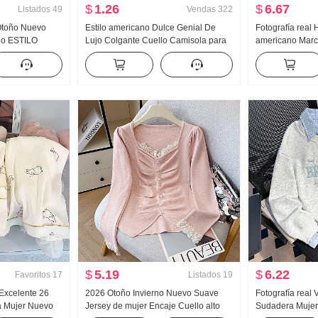
$
1.26
$
6.67
Listados
49
Vendas
322
 Otoño Nuevo
Estilo americano Dulce Genial De
Fotografía real 
ado ESTILO
Lujo Colgante Cuello Camisola para
americano Mar
Sentido Nicho
mujer Verano Para uso exterior
Vaqueros Holga
ga Larga
Interior Partido Camiseta Interior
Pantalones
Chica atrevida tejido de punto Top sin
tirantes Top
$
5.19
$
6.22
Favoritos
17
Listados
19
 Excelente 26
2026 Otoño Invierno Nuevo Suave
Fotografía real 
a Mujer Nuevo
Jersey de mujer Encaje Cuello alto
Sudadera Mujer