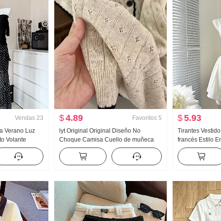
$
4.89
$
5.93
Vendas
23
Favoritos
5
da Verano Luz
lyt Original Original Diseño No
Tirantes Vestido
to Volante
Choque Camisa Cuello de muñeca
francés Estilo 
es Falda Días
tejido de punto Top Mujer Verano
Vestido sin man
o Ropa
Nuevo Adelgazante Versátil