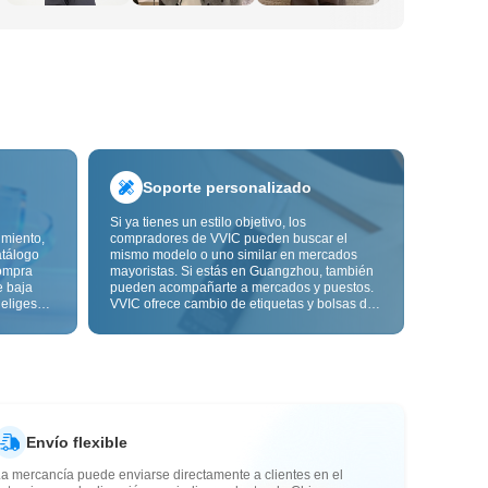
Soporte personalizado
Si ya tienes un estilo objetivo, los
imiento,
compradores de VVIC pueden buscar el
atálogo
mismo modelo o uno similar en mercados
ompra
mayoristas. Si estás en Guangzhou, también
e baja
pueden acompañarte a mercados y puestos.
 eliges
VVIC ofrece cambio de etiquetas y bolsas de
ón de
embalaje, y pronto personalización OEM por
s de
imagen o muestra, para que tu compra sea
alidad,
más controlable y encaje mejor con el ritmo
de tu negocio.
Envío flexible
a mercancía puede enviarse directamente a clientes en el