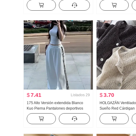
muñeca Camisa para mujer Estilo
Nubes Algodón Mang
francés Retro Protección solar
Pequeño cuello vuelt
Cárdigan
Conjunto Transmisión 
Producto
$
7.41
$
3.70
Listados
29
175 Alto Versión extendida Blanco
HOLGAZÁN Ventilado
Kuo Pierna Pantalones deportivos
Sueño Red Cárdigan 
Mujer Primavera y otoño Nuevo
Hecho a mano Selecc
Versátil Rayas Casual Arrastrando
Calado tejido de pun
Pantalones
Mujer Acondicionador
de protección solar