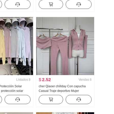
 Dos piezas falsas
10000 kg A la moda Nicho Dibujo
 Bordado Rayas
animado CUELLO REDONDO Manga
corta
$
2.52
Listados
8
Vendas
6
rotección Solar
cher Qiaoer chillday Con capucha
protección solar
Casual Traje deportivo Mujer
ligera Hielo Seda
Primavera Hombros descubiertos
rigo Holgado Talla
Abrigo pantalones acampanados
a con capucha
Conjunto de tres piezas