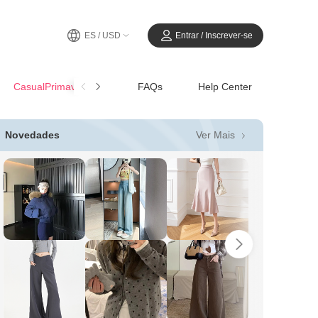
ES / USD
Entrar / Inscrever-se
CasualPrimavera-Verano
FAQs
Help Center
Ver Mais
Novedades
