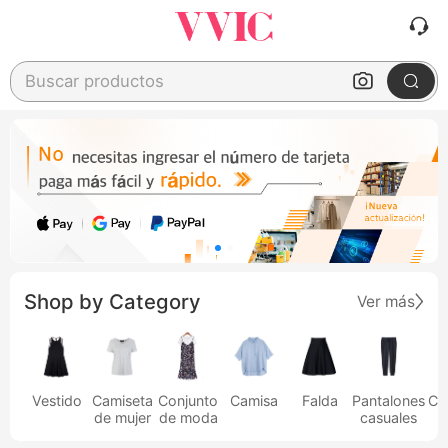
Buscar productos
Shop by Category
Ver más
Vestido
Camiseta
Conjunto
Camisa
Falda
Pantalones
Ca
de mujer
de moda
casuales
h