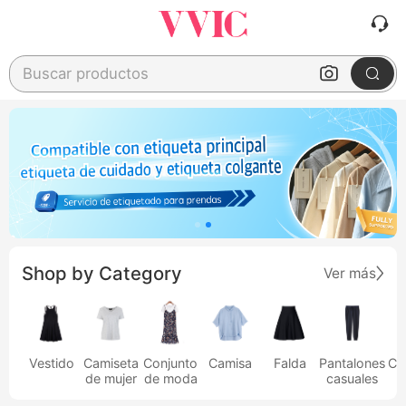
Buscar productos
Shop by Category
Ver más
Vestido
Camiseta
Conjunto
Camisa
Falda
Pantalones
Ca
de mujer
de moda
casuales
h