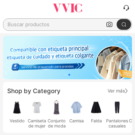
Buscar productos
Shop by Category
Ver más
Vestido
Camiseta
Conjunto
Camisa
Falda
Pantalones
Ca
de mujer
de moda
casuales
h