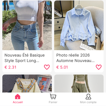
Nouveau Été Basique
Photo réelle 2026
Style Sport Long
Automne Nouveau
Manches courtes
Style coréen Ample
€
2.31
€
5.01
Femme Respirant
Polyvalent Doux et
Amincissant Rosée
sucré Style
Nombril Court Fitness
universitaire Volants
Vêtements Danse
Manches longues
Spectacle Top tee
Chemise Top des
femmes
Accueil
Panier
Mon compte