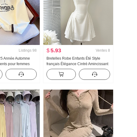
$
5.93
Listings
98
Ventes
8
025 Année Automne
Bretelles Robe Enfants Été Style
ents pour femmes
français Élégance Cintré Amincissant
ction de l'âge Moitié
Robe débardeur Mini-jupe
r Mode Col polo
yvalent Amincissant