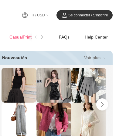
FR / USD
Se connecter / S'inscrire
CasualPrintemps-Été
FAQs
Help Center
Voir plus
Nouveautés
