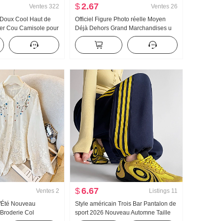
$
2.67
Ventes
322
Ventes
26
 Doux Cool Haut de
Officiel Figure Photo réelle Moyen
r Cou Camisole pour
Déjà Dehors Grand Marchandises u
extérieur À l'intérieur
Collier Os de boeuf Boucle En forme
 base Style pin-up
de I Débardeur Bretelles Kuo Jambe
 bustier Top
Traîne Sport Pantalon long Ensemble
$
6.67
Ventes
2
Listings
11
/Été Nouveau
Style américain Trois Bar Pantalon de
 Broderie Col
sport 2026 Nouveau Automne Taille