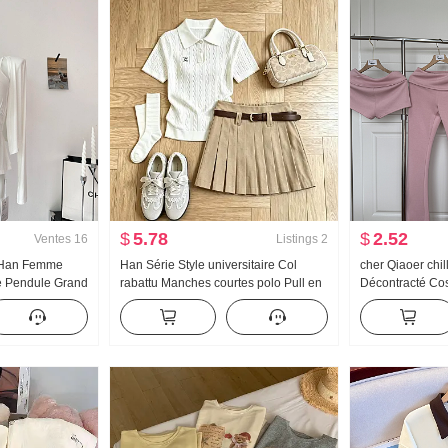
$
5.78
$
2.52
Ventes
16
Listings
2
 Han Femme
Han Série Style universitaire Col
cher Qiaoer chi
e Pendule Grand
rabattu Manches courtes polo Pull en
Décontracté Co
ux Porter
tricot Ensemble Femme 2026 Été
Femme Printem
rdigan Femme
Nouveau Géant Nice Plissé Jupe
Manteau Pantal
lles Top
trois pièces