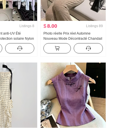
$
8.00
Listings
8
Listings
89
 anti-UV Été
Photo réelle Prix réel Automne
otection solaire Nylon
Nouveau Mode Décontracté Chandail
Glace Soie Respirant
à capuchon Wei Pantalon Amincissant
rande taille Sweat à
Ensemble Costume de sport Femme
Tendance