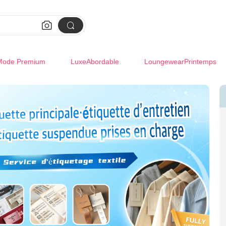


Mode Premium
LuxeAbordable
LoungewearPrintemps