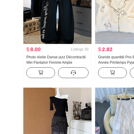
$
8.00
$
2.82
Listings
30
Photo réelle Danse jazz Décontracté
Grande quantité Prix 
Wei Pantalon Femme Ample
Année Printemps Py
Amincissant Pantalon de sport Vertical
Nouveau Nuages Cot
Sens Confortable Pantalon large Bas
longues Petit Col ra
resserré
Ensemble Streaming e
Produit