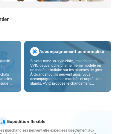
tier
Accompagnement personnalisé
qualité
Si vous avez un style cible, les acheteurs
t
VVIC peuvent chercher le même modèle ou
e
un modèle similaire sur les marchés de gros.
achats
À Guangzhou, ils peuvent aussi vous
 articles
accompagner sur les marchés et auprès des
risque
stands. VVIC propose le changement
us fiable.
d'étiquettes et de sacs d'emballage, et bientôt
les
la personnalisation OEM par image ou
es
échantillon, afin de rendre vos achats plus
vente.
maîtrisés et mieux adaptés au rythme de votre
activité.
Expédition flexible
Les marchandises peuvent être expédiées directement aux