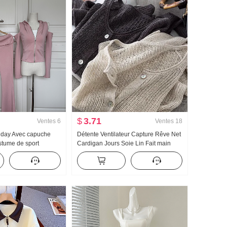
$
3.71
Ventes
6
Ventes
18
llday Avec capuche
Détente Ventilateur Capture Rêve Net
stume de sport
Cardigan Jours Soie Lin Fait main
ps Épaules dénudées
Choisissez Trou Ajouré Tricoté
on évasé Ensemble
Cardigan Femme Climatiseur
Chemise de protection solaire