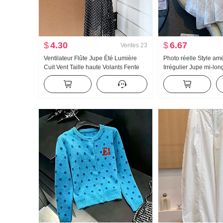
$
4.30
$
6.67
Ventes
23
Ventilateur Flûte Jupe Été Lumière
Photo réelle Style am
Cuit Vent Taille haute Volants Fente
Irrégulier Jupe mi-l
Noir Pois Jupe mi-longue Jours Soie
Robe mi-longue À car
Oblique Épaule Vêtements
trapèze Irrégulier Qu
Pendule Jupe