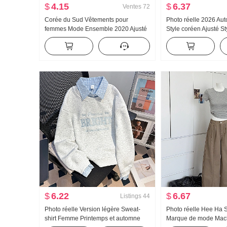
$
4.15
$
6.37
Ventes
72
Corée du Sud Vêtements pour
Photo réelle 2026 A
femmes Mode Ensemble 2020 Ajusté
Style coréen Ajusté St
Camisole Cardigan Ensemble deux
Conception Sens Nic
pièces T-shirt Top Femme
Cintré Manches long
pour femmes
$
6.22
$
6.67
Listings
44
Photo réelle Version légère Sweat-
Photo réelle Hee Ha S
shirt Femme Printemps et automne
Marque de mode Mach