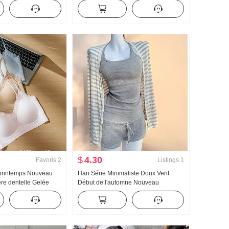
se pour femmes Style
haute Kuo Jambe Bas resserré
rotection solaire
Pantalon décontracté Wei Pantalon
Pantalon cargo
$
4.30
Favoris
2
Listings
1
printemps Nouveau
Han Série Minimaliste Doux Vent
re dentelle Gelée
Début de l'automne Nouveau
et À l'intérieur
Amincissant Chemise de protection
ne Pad Amincissant
solaire Manches longues Camisole
femmes
Chaud et épicé Mini-jupe Ensemble
trois pièces