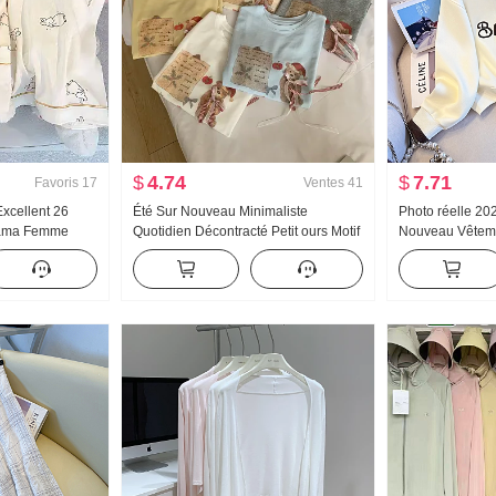
$
4.74
$
7.71
Favoris
17
Ventes
41
Excellent 26
Été Sur Nouveau Minimaliste
Photo réelle 2
jama Femme
Quotidien Décontracté Petit ours Motif
Nouveau Vêtem
on Manches
Nœud papillon Ample Niche Manches
Sweat-shirt Rédu
battu Homewear
courtes T-shirt Style coréen Tricoté
Fermeture éclai
n direct Élevé
Top
Décontracté Pol