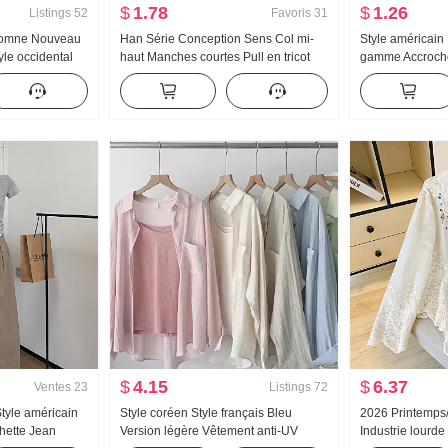
$
1.78
$
1.26
Listings
52
Favoris
31
utomne Nouveau
Han Série Conception Sens Col mi-
Style américain
yle occidental
haut Manches courtes Pull en tricot
gamme Accroche
he Rayures
Femme Automne 2024 Nouveau
femmes Été Port 
ues Chemise
Couleur unie Polyvalent Ajusté
Match T-shirt de
Amincissant Top
Tricoté Bandeau
$
4.15
$
6.37
Ventes
23
Listings
72
tyle américain
Style coréen Style français Bleu
2026 Printemps
ette Jean
Version légère Vêtement anti-UV
Industrie lourde