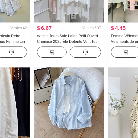
$
6.67
$
4.45
Ventes
42
Ventes
697
éricain Rétro
xzichic Jours Soie Laine Petit Ouvert
Femme Vêtement
ongue Femme Lin
Chemise 2025 Été Détente Vent Top
Vêtements de pr
reaux Jupe
Nouveau Tricoté Automne Épaule Fin
Version légère 
eue de poisson
Manteau pour les femmes
Manteau Ample G
capuche