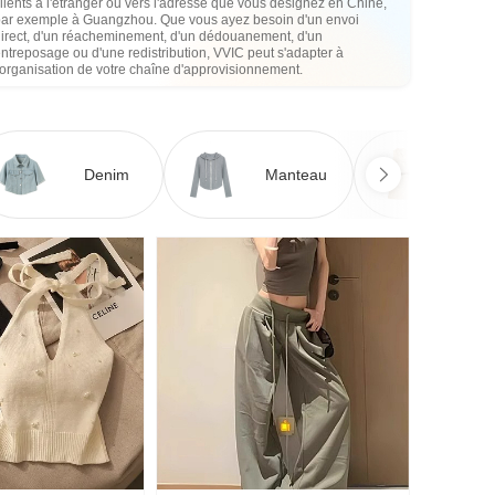
lients à l'étranger ou vers l'adresse que vous désignez en Chine,
par exemple à Guangzhou. Que vous ayez besoin d'un envoi
direct, d'un réacheminement, d'un dédouanement, d'un
ntreposage ou d'une redistribution, VVIC peut s'adapter à
'organisation de votre chaîne d'approvisionnement.
Denim
Manteau
Ro