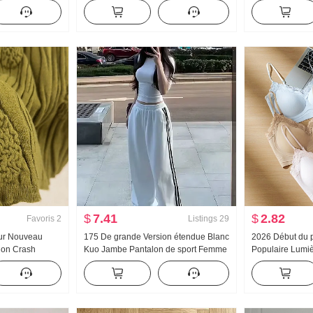
ontracté
Manches longues Chemise Femme
Claudine Chemi
Vêtements d'été Ample Décontracté
français Rétro P
Détente Manches longues Unique
Cardigan
Chemise
$
7.41
$
2.82
Favoris
2
Listings
29
Sur Nouveau
175 De grande Version étendue Blanc
2026 Début du 
Non Crash
Kuo Jambe Pantalon de sport Femme
Populaire Lumiè
urde Jacquard
Printemps et automne Nouveau
Colle Bande Cors
utomne Nouveau
Polyvalent Rayures Décontracté
Ceinture Poitri
Traîne Pantalon
Gilet pour les 