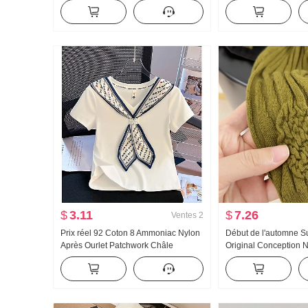
Nouveau Han Série Fausse deux-
Ample Kuo Jambe Déc
pièces Ample Épine Broderie Rayures
Pantalon
Col polo Top
$
3.11
$
7.26
Ventes
2
Prix réel 92 Coton 8 Ammoniac Nylon
Début de l'automne 
Après Ourlet Patchwork Châle
Original Conception 
Foulard en soie Ajusté Col en V
Chemise Industrie lo
Manches courtes T-shirt Femme
Tricoté Top Femme A
Amincissant