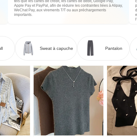
tels que les cartes de crédit, les cartes de débit, Google Pay,
c
Apple Pay et PayPal, afin de réduire les contraintes liées à Alipay,
WeChat Pay, aux virements T/T ou aux préchargements
importants.
e
l
ll
Sweat à capuche
Pantalon