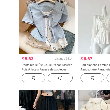
$
5.63
$
6.67
Listings
1314
Photo réelle Été Couleurs contrastées
Eau blanche Femme
Pois À lacets Fausse deux-pièces
Atmosphère Paraplui
Manches courtes T-shirt Femme Été
u Collier Bretelles De
Nouveau Style sucré Niche Top
Conception Sens Ca
Été Amincissant Brete