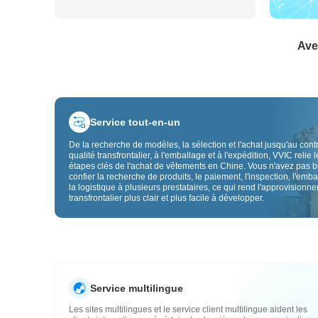
Ave
Service tout-en-un
De la recherche de modèles, la sélection et l'achat jusqu'au cont
qualité transfrontalier, à l'emballage et à l'expédition, VVIC relie l
étapes clés de l'achat de vêtements en Chine. Vous n'avez pas 
confier la recherche de produits, le paiement, l'inspection, l'emba
la logistique à plusieurs prestataires, ce qui rend l'approvisionn
transfrontalier plus clair et plus facile à développer.
Service multilingue
Les sites multilingues et le service client multilingue aident les