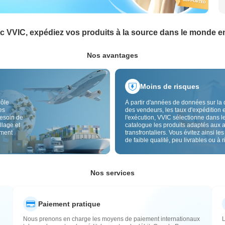
c VVIC, expédiez vos produits à la source dans le monde en
Nos avantages
Moins de risques
rôle
À partir d'années de données sur la 
es
des vendeurs, les taux d'expédition e
besoin de
l'exécution, VVIC sélectionne dans l
llage et
catalogue les produits adaptés aux 
ement
transfrontaliers. Vous évitez ainsi les
de faible qualité, peu livrables ou à 
élevé, avec un approvisionnement pl
Le contrôle qualité transfrontalier et 
étiquettes d'origine réduisent aussi l
risques de qualité, douane et après-
Nos services
Paiement pratique
Nous prenons en charge les moyens de paiement internationaux