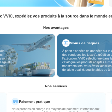
c VVIC, expédiez vos produits à la source dans le monde en
Nos avantages
Moins de risques
rôle
À partir d'années de données sur la 
es
des vendeurs, les taux d'expédition e
besoin de
l'exécution, VVIC sélectionne dans l
llage et
catalogue les produits adaptés aux 
ement
transfrontaliers. Vous évitez ainsi les
de faible qualité, peu livrables ou à 
élevé, avec un approvisionnement pl
Le contrôle qualité transfrontalier et 
étiquettes d'origine réduisent aussi l
risques de qualité, douane et après-
Nos services
Paiement pratique
Nous prenons en charge les moyens de paiement internationaux