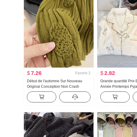
$
7.26
$
2.82
Favoris
2
Début de l'automne Sur Nouveau
Grande quantité Prix 
Original Conception Non Crash
Année Printemps Py
Chemise Industrie lourde Jacquard
Nouveau Nuages Cot
Tricoté Top Femme Automne Nouveau
longues Petit Col ra
Amincissant
Ensemble Streaming e
Produit