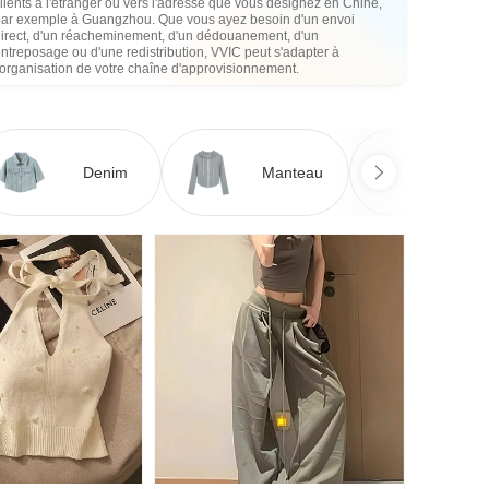
lients à l'étranger ou vers l'adresse que vous désignez en Chine,
par exemple à Guangzhou. Que vous ayez besoin d'un envoi
direct, d'un réacheminement, d'un dédouanement, d'un
ntreposage ou d'une redistribution, VVIC peut s'adapter à
'organisation de votre chaîne d'approvisionnement.
Denim
Manteau
Ro