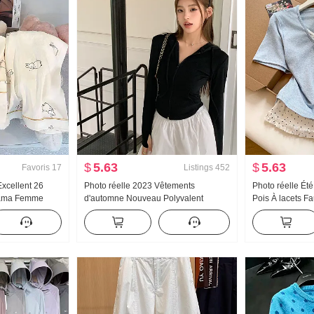
$
5.63
$
5.63
Favoris
17
Listings
452
Excellent 26
Photo réelle 2023 Vêtements
Photo réelle Ét
jama Femme
d'automne Nouveau Polyvalent
Pois À lacets F
on Manches
Jeunesse Sport Vent Ajusté
Manches courte
battu Homewear
Amincissant Manches longues Avec
Nouveau Style 
n direct Élevé
capuche Fermeture éclair Wei
Manteau et casquette Chemise