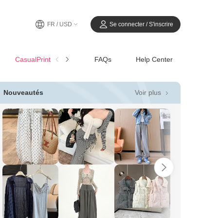
FR / USD
Se connecter / S'inscrire
CasualPrintemps-Été
FAQs
Help Center
Voir plus
Nouveautés
