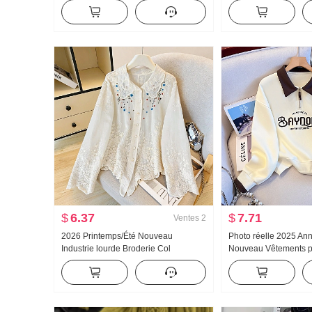
Femme Version légère 2025 Automne
Ample Kuo Jambe Déc
Nouveau Avec capuche Manches
Pantalon
longues T-shirt Top
$
6.37
$
7.71
Ventes
2
2026 Printemps/Été Nouveau
Photo réelle 2025 An
Industrie lourde Broderie Col
Nouveau Vêtements 
Claudine Chemise pour femmes Style
Sweat-shirt Réduction
français Rétro Protection solaire
Fermeture éclair Mod
Cardigan
Décontracté Polyvalen