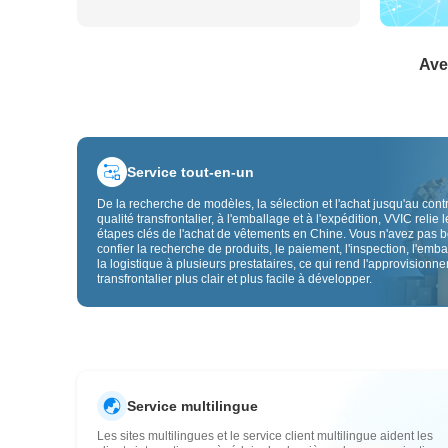
Ave
Service tout-en-un
De la recherche de modèles, la sélection et l'achat jusqu'au cont
qualité transfrontalier, à l'emballage et à l'expédition, VVIC relie l
étapes clés de l'achat de vêtements en Chine. Vous n'avez pas 
confier la recherche de produits, le paiement, l'inspection, l'emba
la logistique à plusieurs prestataires, ce qui rend l'approvisionn
transfrontalier plus clair et plus facile à développer.
Service multilingue
Les sites multilingues et le service client multilingue aident les