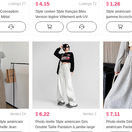
$
4.15
$
1.26
Listings
27
Listings
72
 Conception
Style coréen Style français Bleu
Style américain
 Métal
Version légère Vêtement anti-UV
gamme Accroche
incissant Ample
Manches longues Chemise Femme
femmes Été Port 
mise Top des
Vêtements d'été Ample Décontracté
Match T-shirt de
Détente Manches longues Unique
Tricoté Bandeau
Chemise
$
6.22
$
7.11
Ventes
24
Ventes
1
tyle américain
Photo réelle Style américain Gris
Photo réelle Dé
ette Jean
Double Taille Pantalon à jambe large
américain Panta