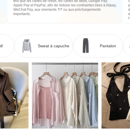
tels que les cartes de crédit, les cartes de débit, Google Pay,
c
Apple Pay et PayPal, afin de réduire les contraintes liées à Alipay,
WeChat Pay, aux virements T/T ou aux préchargements
importants.
e
l
ll
Sweat à capuche
Pantalon