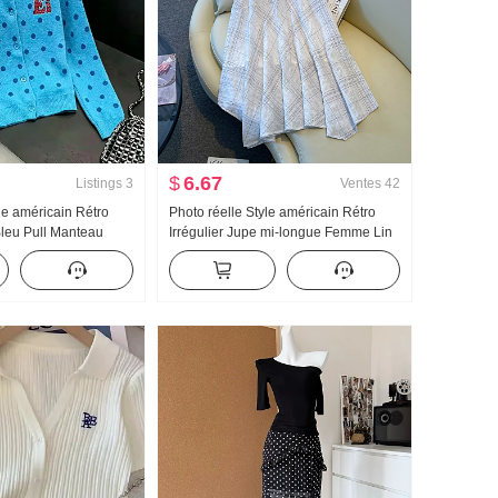
$
6.67
Listings
3
Ventes
42
le américain Rétro
Photo réelle Style américain Rétro
leu Pull Manteau
Irrégulier Jupe mi-longue Femme Lin
s Automne Nouveau
Robe mi-longue À carreaux Jupe
l en tricot Top ins
trapèze Irrégulier Queue de poisson
Pendule Jupe