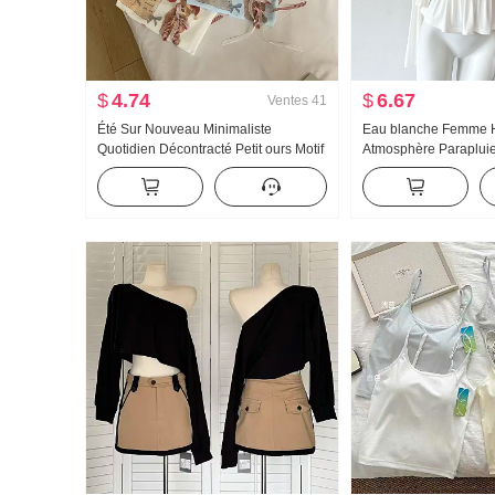
$
4.74
$
6.67
Ventes
41
Été Sur Nouveau Minimaliste
Eau blanche Femme
Quotidien Décontracté Petit ours Motif
Atmosphère Paraplui
Nœud papillon Ample Niche Manches
u Collier Bretelles De
courtes T-shirt Style coréen Tricoté
Conception Sens Ca
Top
Été Amincissant Brete