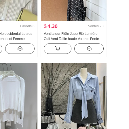
$
4.30
Favoris
6
Ventes
23
le occidental Lettres
Ventilateur Flûte Jupe Été Lumière
 en tricot Femme
Cuit Vent Taille haute Volants Fente
 Ajusté Court Petite
Noir Pois Jupe mi-longue Jours Soie
ir Vent Amincissant
Oblique Épaule Vêtements