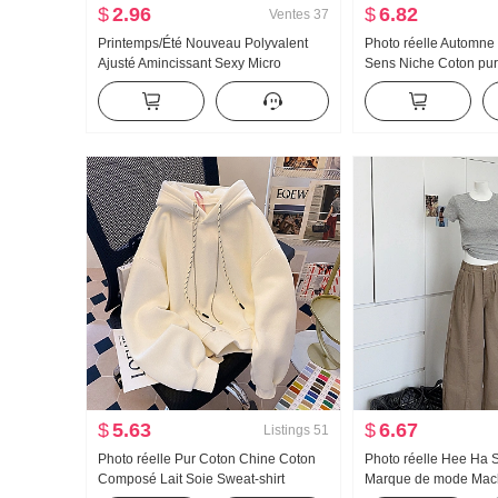
$
2.96
$
6.82
Ventes
37
Printemps/Été Nouveau Polyvalent
Photo réelle Automne
Ajusté Amincissant Sexy Micro
Sens Niche Coton pur
Transparent Manches courtes T-shirt
Décoration Cintré Am
de base Cinq points Manchon Col en
Manches longues Che
V T-shirt Stock disponible
femmes
$
5.63
$
6.67
Listings
51
Photo réelle Pur Coton Chine Coton
Photo réelle Hee Ha S
Composé Lait Soie Sweat-shirt
Marque de mode Mach