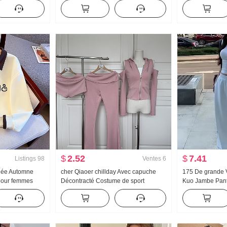
ontracté
Femme 2026 Automne Ample
Gainant Taille h
Décontracté Taille haute Vertical Sens
Pantalon large 
Droit Pantalon de sport
Décontracté Tra
$
2.52
$
7.41
Listings
98
Ventes
6
née Automne
cher Qiaoer chillday Avec capuche
175 De grande 
pour femmes
Décontracté Costume de sport
Kuo Jambe Pant
 de l'âge Moitié
Femme Printemps Épaules dénudées
Printemps et a
e Col polo
Manteau Pantalon évasé Ensemble
Polyvalent Rayu
t Amincissant
trois pièces
Traîne Pantalon