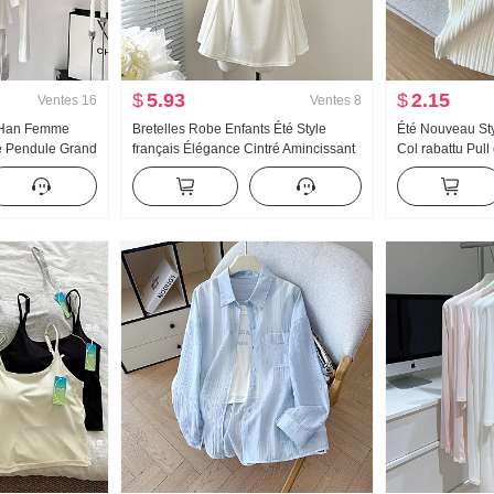
$
5.93
$
2.15
Ventes
16
Ventes
8
 Han Femme
Bretelles Robe Enfants Été Style
Été Nouveau Sty
e Pendule Grand
français Élégance Cintré Amincissant
Col rabattu Pull
ux Porter
Robe débardeur Mini-jupe
Conception Sens
rdigan Femme
chemise Pur Dés
lles Top
Top