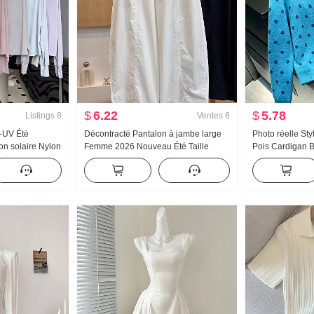
$
6.22
$
5.78
Listings
8
Ventes
6
-UV Été
Décontracté Pantalon à jambe large
Photo réelle Sty
on solaire Nylon
Femme 2026 Nouveau Été Taille
Pois Cardigan B
Soie Respirant
haute Amincissant Grande taille Petite
pour les femme
 taille Sweat à
taille Minimaliste Ample Neuf points
Détente Vent Pul
Machette Pantalon