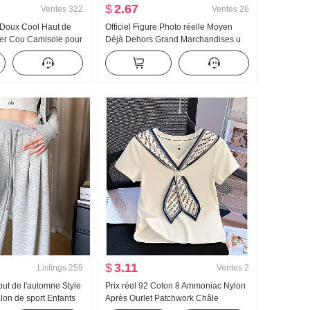
$
2.67
Ventes
322
Ventes
26
 Doux Cool Haut de
Officiel Figure Photo réelle Moyen
r Cou Camisole pour
Déjà Dehors Grand Marchandises u
extérieur À l'intérieur
Collier Os de boeuf Boucle En forme
 base Style pin-up
de I Débardeur Bretelles Kuo Jambe
 bustier Top
Traîne Sport Pantalon long Ensemble
$
3.11
Listings
259
Ventes
2
but de l'automne Style
Prix réel 92 Coton 8 Ammoniac Nylon
lon de sport Enfants
Après Ourlet Patchwork Châle