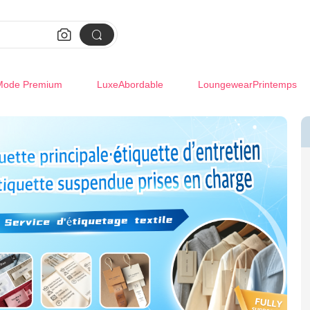


Mode Premium
LuxeAbordable
LoungewearPrintemps