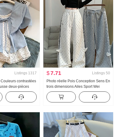
$
7.71
Listings
1317
Listings
50
é Couleurs contrastées
Photo réelle Pois Conception Sens En
ausse deux-pièces
trois dimensions Ailes Sport Wei
s T-shirt Femme Été
Pantalon Femme Nouveau Lumière
sucré Niche Top
Asie Vent Ample Droit Amincissant
Pantalon décontracté