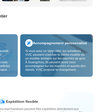
tier
Accompagnement personnalisé
qualité
Si vous avez un style cible, les acheteurs
t
VVIC peuvent chercher le même modèle ou
e
un modèle similaire sur les marchés de gros.
achats
À Guangzhou, ils peuvent aussi vous
 articles
accompagner sur les marchés et auprès des
risque
stands. VVIC propose le changement
us fiable.
d'étiquettes et de sacs d'emballage, et bientôt
les
la personnalisation OEM par image ou
es
échantillon, afin de rendre vos achats plus
vente.
maîtrisés et mieux adaptés au rythme de votre
activité.
Expédition flexible
Les marchandises peuvent être expédiées directement aux