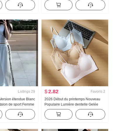
aute Vertical Sens
Foulard en soie Ajusté Col en V
Droit Ample
Manches courtes T-shirt Femme
îne Wei Pantalon
$
2.82
Listings
29
Favoris
2
Version étendue Blanc
2026 Début du printemps Nouveau
alon de sport Femme
Populaire Lumière dentelle Gelée
utomne Nouveau
Colle Bande Corset À l'intérieur
res Décontracté
Ceinture Poitrine Pad Amincissant
Gilet pour les femmes