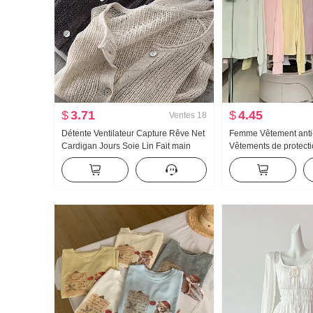
$
3.71
$
4.45
Ventes
18
Détente Ventilateur Capture Rêve Net
Femme Vêtement anti
Cardigan Jours Soie Lin Fait main
Vêtements de protecti
Choisissez Trou Ajouré Tricoté
Version légère Glace 
Cardigan Femme Climatiseur
Manteau Ample Grande
Chemise de protection solaire
capuche