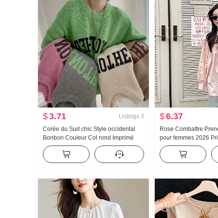
$
3.71
$
6.37
Listings
3
Corée du Sud chic Style occidental
Rose Combattre Pren
Bonbon Couleur Col rond Imprimé
pour femmes 2026 Pri
lettre Pull-over Ample Cher Peau
automne Nœud papill
Manches longues Épais Tricoté
Chemise chic Doux Pro
Chandail des femmes
Top