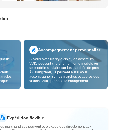
tier
Accompagnement personnalisé
qualité
Si vous avez un style cible, les acheteurs
t
VVIC peuvent chercher le même modèle ou
e
un modèle similaire sur les marchés de gros.
achats
À Guangzhou, ils peuvent aussi vous
 articles
accompagner sur les marchés et auprès des
risque
stands. VVIC propose le changement
us fiable.
d'étiquettes et de sacs d'emballage, et bientôt
les
la personnalisation OEM par image ou
es
échantillon, afin de rendre vos achats plus
vente.
maîtrisés et mieux adaptés au rythme de votre
activité.
Expédition flexible
Les marchandises peuvent être expédiées directement aux