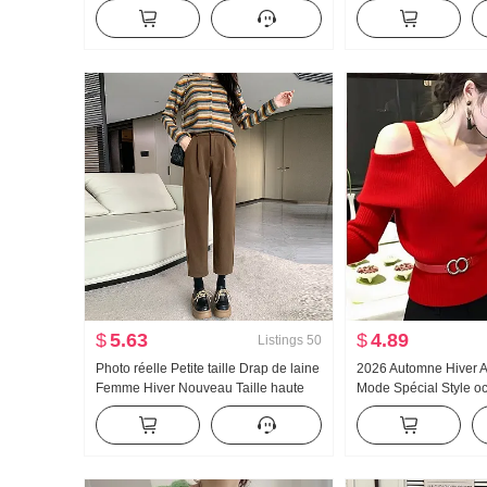
Fermeture éclair Tricoté Gilet Début
2024 Nouveau Ample D
de l'automne Nouveau Élégance
Sens Détente Traîne 
Polyvalent Amincissant Débardeur
Décontracté Pantalon
Top
$
5.63
$
4.89
Listings
50
Photo réelle Petite taille Drap de laine
2026 Automne Hiver 
Femme Hiver Nouveau Taille haute
Mode Spécial Style oc
Ample Amincissant Polyvalent
Élégance 的 Grade sup
Décontracté Pantalon harem
Match Rouge Épaule
Tricoté Top