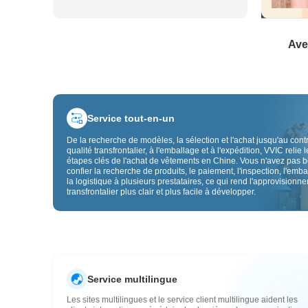
Ave
Service tout-en-un
De la recherche de modèles, la sélection et l'achat jusqu'au cont
qualité transfrontalier, à l'emballage et à l'expédition, VVIC relie l
étapes clés de l'achat de vêtements en Chine. Vous n'avez pas 
confier la recherche de produits, le paiement, l'inspection, l'emba
la logistique à plusieurs prestataires, ce qui rend l'approvisionn
transfrontalier plus clair et plus facile à développer.
Service multilingue
Les sites multilingues et le service client multilingue aident les