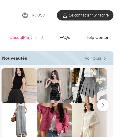
FR / USD
Se connecter / S'inscrire
CasualPrintemps-Été
FAQs
Help Center
Voir plus
Nouveautés
