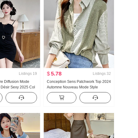
$
5.78
Listings
19
Listings
32
tre Diffusion Mode
Conception Sens Patchwork Top 2024
r Désir Sexy 2025 Col
Automne Nouveau Mode Style
ncissant Coupe
occidental Polyvalent Décontracté
tion Sens Bretelles
Confortable Femmes Chemise