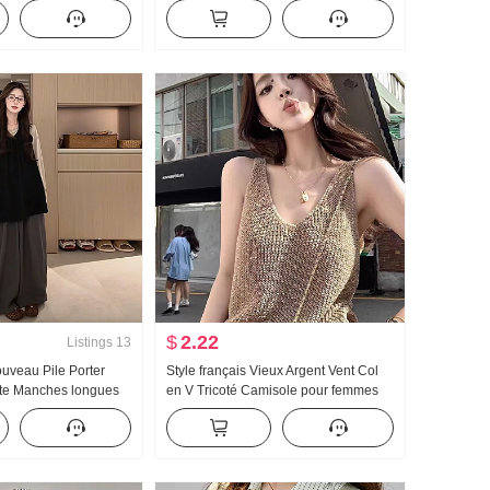
s 2023 Automne
Combinaison Jupe Extérieur Match
mise Top
Protection solaire Blouse Soie de
mûrier Petit Gilet
$
2.22
Listings
13
uveau Pile Porter
Style français Vieux Argent Vent Col
nte Manches longues
en V Tricoté Camisole pour femmes
alon large Ensemble
Été Avancé Sens Beauté Retour Port
semble
extérieur Ample Amincissant Sans
manches Top