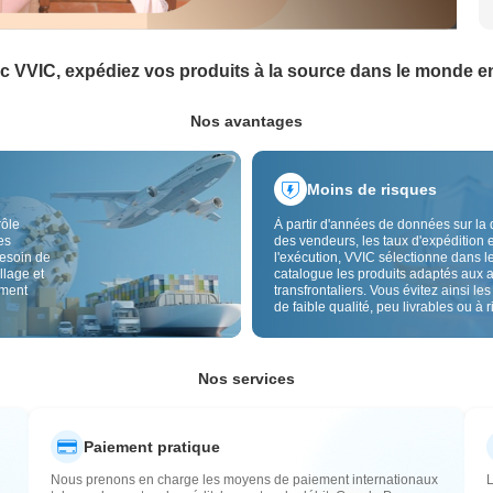
c VVIC, expédiez vos produits à la source dans le monde en
Nos avantages
Moins de risques
rôle
À partir d'années de données sur la 
es
des vendeurs, les taux d'expédition e
besoin de
l'exécution, VVIC sélectionne dans l
llage et
catalogue les produits adaptés aux 
ement
transfrontaliers. Vous évitez ainsi les
de faible qualité, peu livrables ou à 
élevé, avec un approvisionnement pl
Le contrôle qualité transfrontalier et 
étiquettes d'origine réduisent aussi l
risques de qualité, douane et après-
Nos services
Paiement pratique
Nous prenons en charge les moyens de paiement internationaux