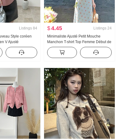
$
4.45
Listings
84
Listings
24
uveau Style coréen
Minimaliste Ajusté Petit Mouche
en V Ajusté
Manchon T-shirt Top Femme Début de
gance Col tailleur
l'été Porter Match Un ensemble
icoté Ensemble
complet Imprimé fleuri Queue de
s Pull
poisson Demi-longueur Robe longue
Ensemble deux pièces