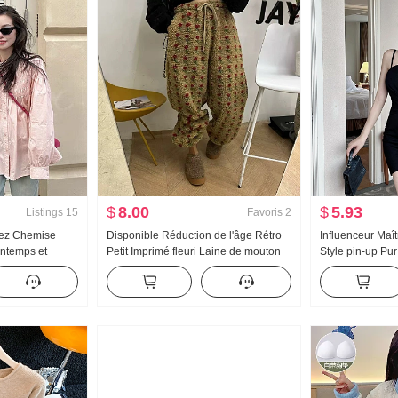
$
8.00
$
5.93
Listings
15
Favoris
2
ez Chemise
Disponible Réduction de l'âge Rétro
Influenceur Maî
ntemps et
Petit Imprimé fleuri Laine de mouton
Style pin-up Pu
on Broderie
Pantalon décontracté Femme
en V Cintré Ami
tection solaire
moulante Concep
Robe