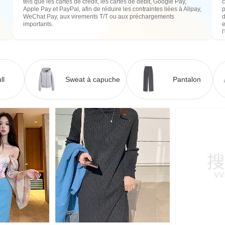
tels que les cartes de crédit, les cartes de débit, Google Pay,
c
Apple Pay et PayPal, afin de réduire les contraintes liées à Alipay,
WeChat Pay, aux virements T/T ou aux préchargements
importants.
e
l
ll
Sweat à capuche
Pantalon