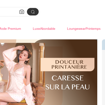


Mode Premium
LuxeAbordable
LoungewearPrintemps