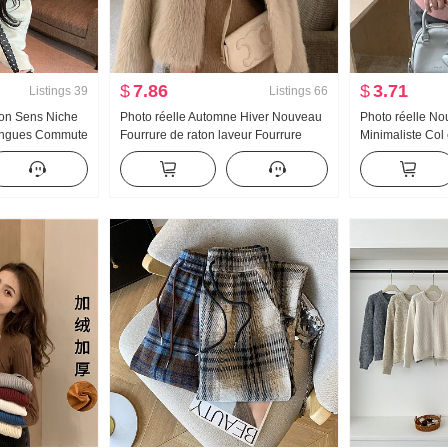
$
7.86
$
3.71
Listings
39
Listings
66
ion Sens Niche
Photo réelle Automne Hiver Nouveau
Photo réelle No
ongues Commute
Fourrure de raton laveur Fourrure
Minimaliste Col 
oulard en soie
Manteau pour les femmes Influenceur
Amincissant Élé
Top
Populaire Jeune Amincissant Fourrure
Couleur unie Tr
de renard Manteau Court
Manches longue