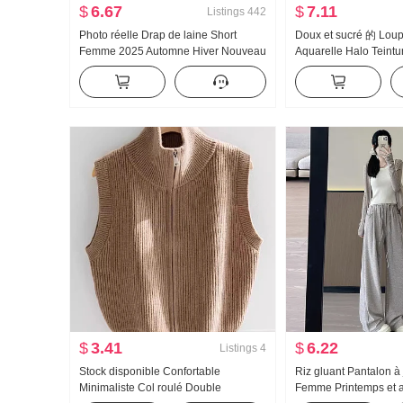
$
6.67
$
7.11
Listings
442
Photo réelle Drap de laine Short
Doux et sucré 的 Loup
Femme 2025 Automne Hiver Nouveau
Aquarelle Halo Teintur
Taille haute Port extérieur Kuo Jambe
Chemisier en chiffon 
Un mot Décontracté Droit Base
femmes Collier Conce
Pantalon bottes
Amincissant Combattr
chemise Top
$
3.41
$
6.22
Listings
4
Stock disponible Confortable
Riz gluant Pantalon à
Minimaliste Col roulé Double
Femme Printemps et 