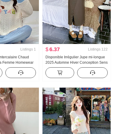
$
6.37
Listings
1
Listings
122
Intercalaire Chaud
Disponible Irrégulier Jupe mi-longue
ama Femme Homewear
2025 Automne Hiver Conception Sens
tracté Ceinture
Plissé Jupe en cuir pu Coupe
moulante Taille haute Plissé
Longueur mi-longue Jupe