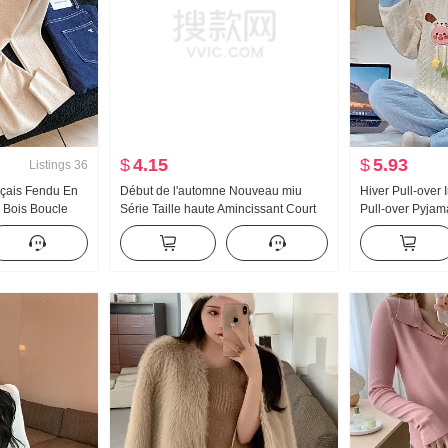
$
4.15
$
5.93
Listings
36
ançais Fendu En
Début de l'automne Nouveau miu
Hiver Pull-over 
r Bois Boucle
Série Taille haute Amincissant Court
Pull-over Pyj
 Automne Hiver
Tricoté Plissé Jupe mi-longue Femme
Ensemble Décon
coté T-shirt de
Petite taille Polyvalent Un mot Court
Poitrine Pad
Jupe