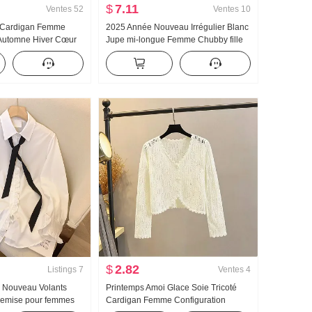
$
7.11
Ventes
52
Ventes
10
é Cardigan Femme
2025 Année Nouveau Irrégulier Blanc
Automne Hiver Cœur
Jupe mi-longue Femme Chubby fille
leu violacé Couleur
Poire Type Figure Couverture ...
rintemps et automne
Amincissant Un mot Jupe sirène
$
2.82
Listings
7
Ventes
4
e Nouveau Volants
Printemps Amoi Glace Soie Tricoté
hemise pour femmes
Cardigan Femme Configuration