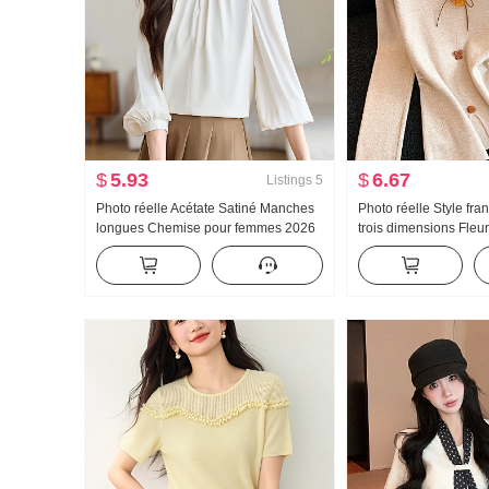
$
5.93
$
6.67
Listings
5
Photo réelle Acétate Satiné Manches
Photo réelle Style fr
longues Chemise pour femmes 2026
trois dimensions Fleu
Automne Nouveau Élégance Col rond
Manches longues Top
Occupation Bouton chinois Top
Ajusté Amincissant Tri
base Femme