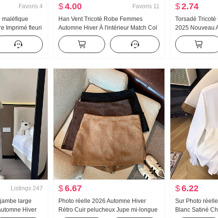
$
4.00
$
2.74
Favoris
4
Favoris
11
 maléfique
Han Vent Tricoté Robe Femmes
Torsadé Tricot
e Imprimé fleuri
Automne Hiver À l'intérieur Match Col
2025 Nouveau 
Place des
mi-haut Élégance Décontracté
Port extérieur B
ption Sens
Longue Robe pull Base Long Jupe
Manteau Pull P
e Prenez Petite
$
6.67
$
6.22
Listings
247
 jambe large
Photo réelle 2026 Automne Hiver
Sur Photo réell
automne Hiver
Rétro Cuir pelucheux Jupe mi-longue
Blanc Satiné C