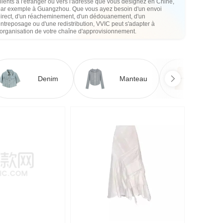
lients à l'étranger ou vers l'adresse que vous désignez en Chine,
par exemple à Guangzhou. Que vous ayez besoin d'un envoi
direct, d'un réacheminement, d'un dédouanement, d'un
ntreposage ou d'une redistribution, VVIC peut s'adapter à
'organisation de votre chaîne d'approvisionnement.
Denim
Manteau
Ro