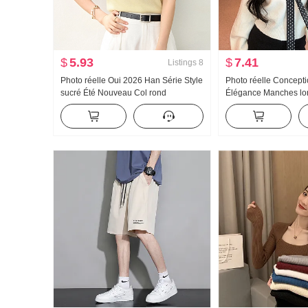
$
5.93
$
7.41
Listings
8
Photo réelle Oui 2026 Han Série Style
Photo réelle Concept
sucré Été Nouveau Col rond
Élégance Manches l
Combattre Volants Dentelle Couleur
Polyvalent Col en V F
unie Polyvalent Court Broche de
Pull-over Pull tricoté 
manchette