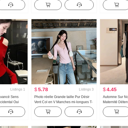
roit Vertical
Femme Fermeture éclair latérale
Conception Sen
Sport
Coupe moulante Jupe Taille haute
Polyvalent Che
Amincissant Court Jupe pantalon
$
5.78
$
4.45
Listings
1
Listings
3
Avancé Sens
Photo réelle Grande taille Pur Désir
Automne Sur No
cidental Oui
Vent Col en V Manches mi-longues T-
Maternité Déte
érieur Porter
shirt Femme Début de l'automne
Débardeur Pant
s dénudées
Nouveau Conception Sens Ajusté
trois pièces En
Court Manches courtes Petit Top