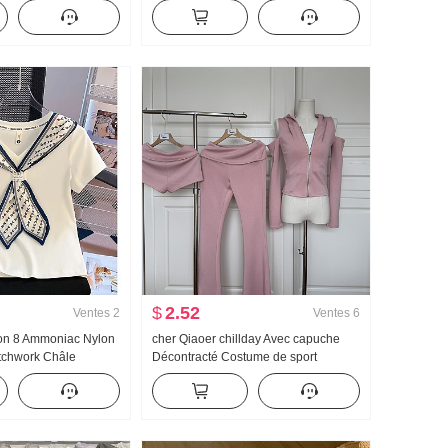
 en tricot Femme
Claudine Chemise pour femmes Style
s dentelle Manches
français Rétro Protection solaire
Cardigan
$
2.52
Ventes
2
Ventes
6
ton 8 Ammoniac Nylon
cher Qiaoer chillday Avec capuche
tchwork Châle
Décontracté Costume de sport
 Ajusté Col en V
Femme Printemps Épaules dénudées
s T-shirt Femme
Manteau Pantalon évasé Ensemble
trois pièces