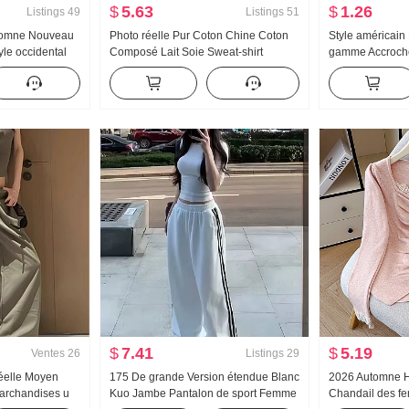
$
5.63
$
1.26
Listings
49
Listings
51
utomne Nouveau
Photo réelle Pur Coton Chine Coton
Style américain
yle occidental
Composé Lait Soie Sweat-shirt
gamme Accroche
he Rayures
Femme Version légère 2025 Automne
femmes Été Port 
ues Chemise
Nouveau Avec capuche Manches
Match T-shirt de
longues T-shirt Top
Tricoté Bandeau
$
7.41
$
5.19
Ventes
26
Listings
29
réelle Moyen
175 De grande Version étendue Blanc
2026 Automne 
archandises u
Kuo Jambe Pantalon de sport Femme
Chandail des f