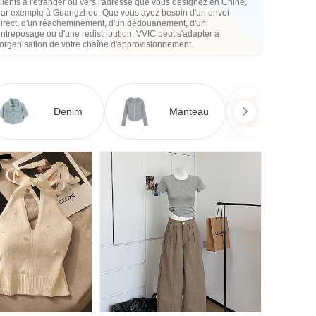
lients à l'étranger ou vers l'adresse que vous désignez en Chine,
par exemple à Guangzhou. Que vous ayez besoin d'un envoi
direct, d'un réacheminement, d'un dédouanement, d'un
ntreposage ou d'une redistribution, VVIC peut s'adapter à
'organisation de votre chaîne d'approvisionnement.
Denim
Manteau
Ro