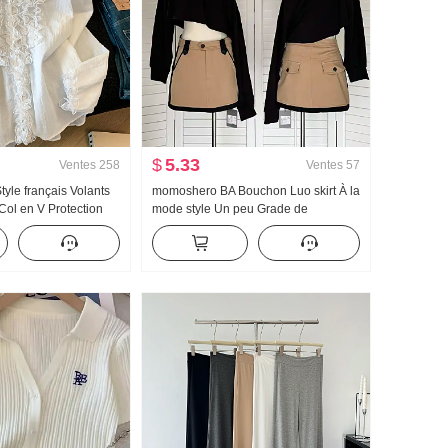
$
5.33
Ventes
258
Ventes
57
tyle français Volants
momoshero BA Bouchon Luo skirt À la
Col en V Protection
mode style Un peu Grade de
e Manches longues
Vêtement de travail Bicolore Jupe
onception Sens Sur
courte