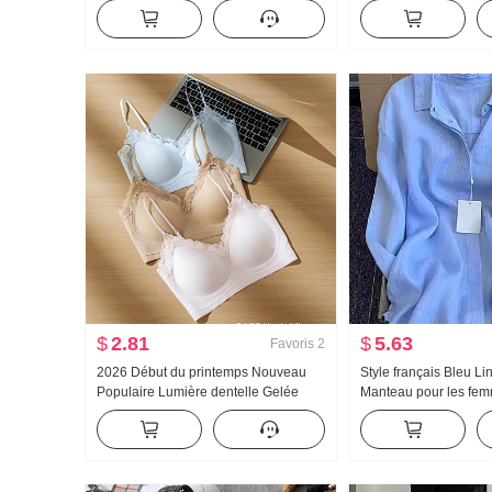
Nouveau Nuages Coton Manches
Collier Os de boeuf B
longues Petit Col rabattu Homewear
de I Débardeur Brete
Ensemble Streaming en direct Élevé
Traîne Sport Pantalo
Produit
$
2.81
$
5.63
Favoris
2
2026 Début du printemps Nouveau
Style français Bleu L
Populaire Lumière dentelle Gelée
Manteau pour les fe
Colle Bande Corset À l'intérieur
Printemps/Été Nouve
Ceinture Poitrine Pad Amincissant
Élégance Vieux Argen
Gilet pour les femmes
gamme Coton et lin 