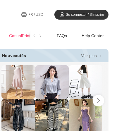
FR / USD
Se connecter / S'inscrire
CasualPrintemps-Été
FAQs
Help Center
Voir plus
Nouveautés
