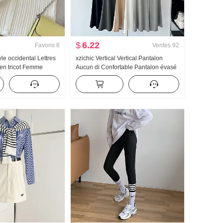
$
6.22
Favoris
6
Ventes
92
le occidental Lettres
xzichic Vertical Vertical Pantalon
 en tricot Femme
Aucun di Confortable Pantalon évasé
 Ajusté Court Petite
Printemps/Été Nouveau Élégant
ir Vent Amincissant
Pantalon long Amincissant Pantalon
décontracté Femme