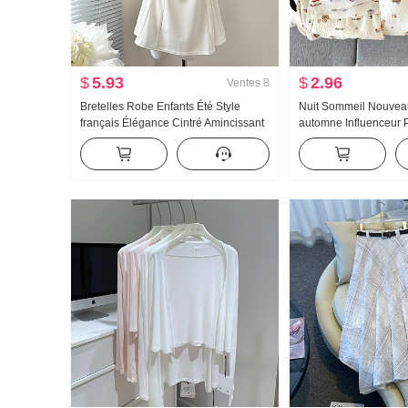
$
5.93
$
2.96
Ventes
8
Bretelles Robe Enfants Été Style
Nuit Sommeil Nouveau
français Élégance Cintré Amincissant
automne Influenceur 
Robe débardeur Mini-jupe
Nuages Coton Pyjama
Cardigan Manches lo
long Homewear Ense