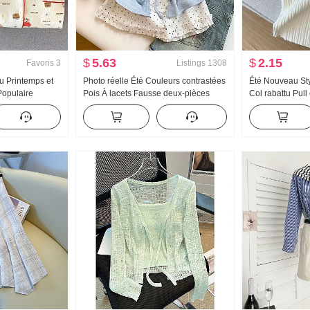
$
5.63
$
2.15
Favoris
3
Listings
1308
 Printemps et
Photo réelle Été Couleurs contrastées
Été Nouveau Sty
Populaire
Pois À lacets Fausse deux-pièces
Col rabattu Pull
 Doux et sucré
Manches courtes T-shirt Femme Été
Conception Sens
ngues Pantalon
Nouveau Style sucré Niche Top
chemise Pur Dés
mble
Top