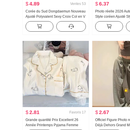
$
4.89
$
6.37
Ventes
53
Corée du Sud Dongdaemun Nouveau
Photo réelle 2026 A
Ajusté Polyvalent Sexy Croix Col en V
Style coréen Ajusté St
Élégance Affichage Figure Féminin
Conception Sens Nic
Manches longues Pull en tricot
Cintré Manches long
pour femmes
$
2.81
$
2.67
Favoris
17
Grande quantité Prix Excellent 26
Officiel Figure Photo 
Année Printemps Pyjama Femme
Déjà Dehors Grand M