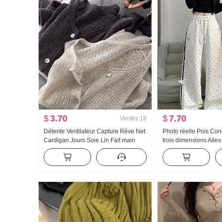
$
3.70
$
7.70
Ventes
18
Détente Ventilateur Capture Rêve Net
Photo réelle Pois Co
Cardigan Jours Soie Lin Fait main
trois dimensions Ailes
Choisissez Trou Ajouré Tricoté
Pantalon Femme Nou
Cardigan Femme Climatiseur
Asie Vent Ample Droit
Chemise de protection solaire
Pantalon décontracté