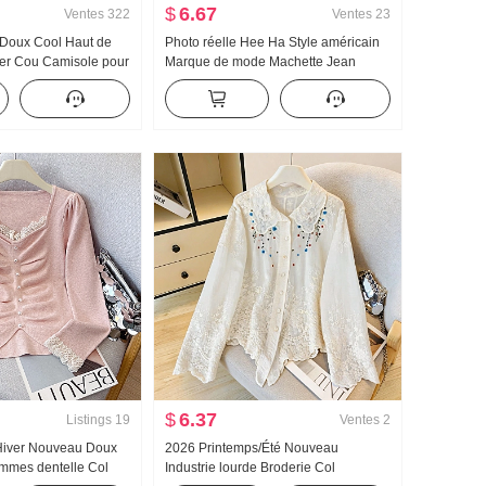
$
6.67
Ventes
322
Ventes
23
 Doux Cool Haut de
Photo réelle Hee Ha Style américain
r Cou Camisole pour
Marque de mode Machette Jean
extérieur À l'intérieur
Ample Kuo Jambe Décontracté
 base Style pin-up
Pantalon
 bustier Top
$
6.37
Listings
19
Ventes
2
Hiver Nouveau Doux
2026 Printemps/Été Nouveau
emmes dentelle Col
Industrie lourde Broderie Col