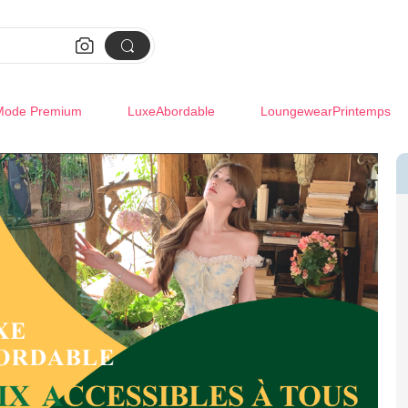


Mode Premium
LuxeAbordable
LoungewearPrintemps