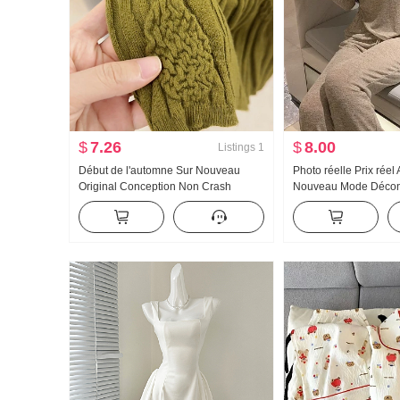
$
7.26
$
8.00
Listings
1
Début de l'automne Sur Nouveau
Photo réelle Prix rée
Original Conception Non Crash
Nouveau Mode Décont
Chemise Industrie lourde Jacquard
à capuchon Wei Panta
Tricoté Top Femme Automne Nouveau
Ensemble Costume d
Amincissant
Tendance