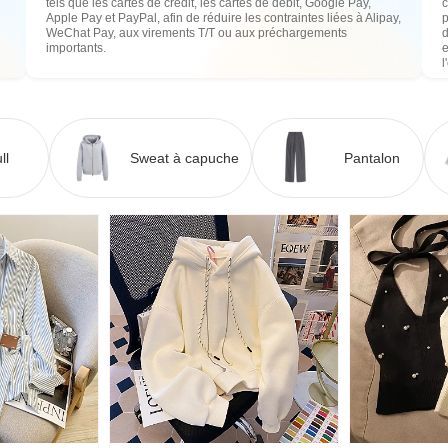
tels que les cartes de crédit, les cartes de débit, Google Pay,
c
Apple Pay et PayPal, afin de réduire les contraintes liées à Alipay,
WeChat Pay, aux virements T/T ou aux préchargements
importants.
e
l
ll
Sweat à capuche
Pantalon