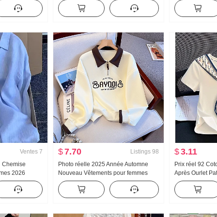
oucle En forme
Printemps et automne Nouveau
roulé Épais Pull
lles Kuo Jambe
Polyvalent Rayures Décontracté
Conception Sen
n long Ensemble
Traîne Pantalon
longues Top
$
7.70
$
3.11
Ventes
7
Listings
98
in Chemise
Photo réelle 2025 Année Automne
Prix réel 92 Co
mmes 2026
Nouveau Vêtements pour femmes
Après Ourlet Pa
au Ample
Sweat-shirt Réduction de l'âge Moitié
Foulard en soie
t Vent Haut de
Fermeture éclair Mode Col polo
Manches courte
Chemise
Décontracté Polyvalent Amincissant