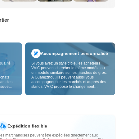
tier
Accompagnement personnalisé
qualité
Si vous avez un style cible, les acheteurs
t
VVIC peuvent chercher le même modèle ou
e
un modèle similaire sur les marchés de gros.
achats
À Guangzhou, ils peuvent aussi vous
 articles
accompagner sur les marchés et auprès des
risque
stands. VVIC propose le changement
us fiable.
d'étiquettes et de sacs d'emballage, et bientôt
les
la personnalisation OEM par image ou
es
échantillon, afin de rendre vos achats plus
vente.
maîtrisés et mieux adaptés au rythme de votre
activité.
Expédition flexible
Les marchandises peuvent être expédiées directement aux