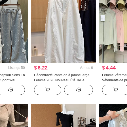
$
6.22
$
4.44
Listings
50
Ventes
6
nception Sens En
Décontracté Pantalon à jambe large
Femme Vêtement
 Sport Wei
Femme 2026 Nouveau Été Taille
Vêtements de pr
veau Lumière
haute Amincissant Grande taille Petite
Version légère 
 Amincissant
taille Minimaliste Ample Neuf points
Manteau Ample G
Machette Pantalon
capuche