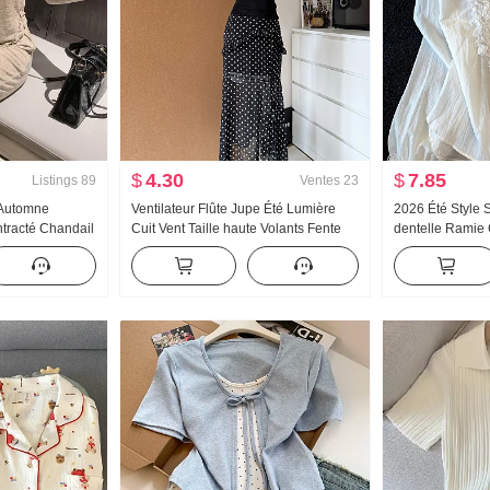
$
4.30
$
7.85
Listings
89
Ventes
23
l Automne
Ventilateur Flûte Jupe Été Lumière
2026 Été Style S
racté Chandail
Cuit Vent Taille haute Volants Fente
dentelle Ramie 
lon Amincissant
Noir Pois Jupe mi-longue Jours Soie
solaire Chemis
e sport Femme
Oblique Épaule Vêtements
Femme Ample C