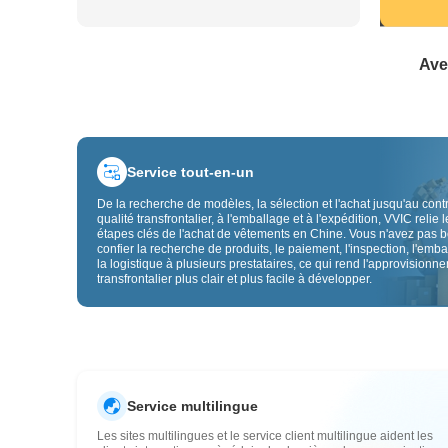
Ave
Service tout-en-un
De la recherche de modèles, la sélection et l'achat jusqu'au cont
qualité transfrontalier, à l'emballage et à l'expédition, VVIC relie l
étapes clés de l'achat de vêtements en Chine. Vous n'avez pas 
confier la recherche de produits, le paiement, l'inspection, l'emba
la logistique à plusieurs prestataires, ce qui rend l'approvisionn
transfrontalier plus clair et plus facile à développer.
Service multilingue
Les sites multilingues et le service client multilingue aident les