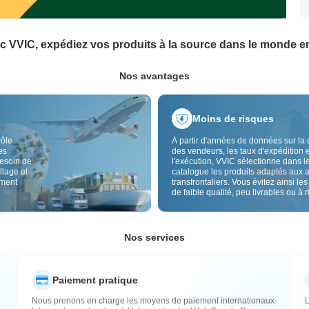
c VVIC, expédiez vos produits à la source dans le monde en
Nos avantages
Moins de risques
rôle
À partir d'années de données sur la 
es
des vendeurs, les taux d'expédition e
besoin de
l'exécution, VVIC sélectionne dans l
llage et
catalogue les produits adaptés aux 
ement
transfrontaliers. Vous évitez ainsi les
de faible qualité, peu livrables ou à 
élevé, avec un approvisionnement pl
Le contrôle qualité transfrontalier et 
étiquettes d'origine réduisent aussi l
risques de qualité, douane et après-
Nos services
Paiement pratique
Nous prenons en charge les moyens de paiement internationaux