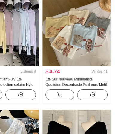
$
4.74
Listings
8
Ventes
41
 anti-UV Été
Été Sur Nouveau Minimaliste
otection solaire Nylon
Quotidien Décontracté Petit ours Motif
Glace Soie Respirant
Nœud papillon Ample Niche Manches
rande taille Sweat à
courtes T-shirt Style coréen Tricoté
Top