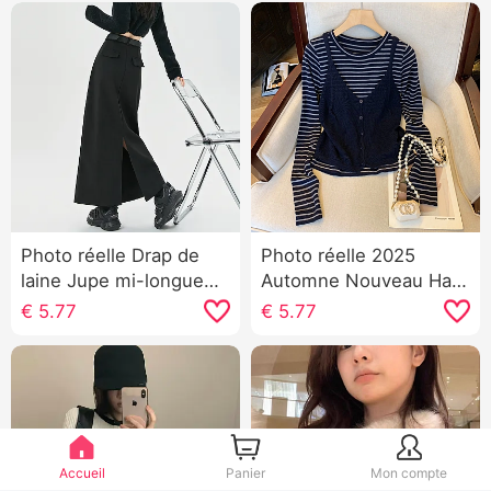
Photo réelle Drap de
Photo réelle 2025
laine Jupe mi-longue
Automne Nouveau Han
Femme 2025 Automne
Série Ample
€
5.77
€
5.77
Hiver Taille haute Droit
Amincissant Mode
Coupe moulante Jupe
Rayures Pull en tricot
droite Après Fendu Un
Bretelles Ensemble
mot Longueur mi-
deux pièces Top des
longue Jupe
femmes
Accueil
Panier
Mon compte