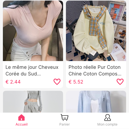
Le même jour Cheveux
Photo réelle Pur Coton
Corée du Sud
Chine Coton Composé
Dongdaemun Été 的
Lait Soie 320 Gram
€
2.44
€
5.52
Battement de coeur
Sweat-shirt Femme
Doux et sucré Rose
Version légère
clair Col en V Ajusté T-
Automne Tendance À
shirt to059 ...
carreaux Châle Col rond
Top
Accueil
Panier
Mon compte