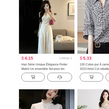
$
4.15
$
5.33
Listings
1
Han Série Unique Élégance Porter
100 Coton pur À carr
Match Un ensemble Set pour les
2023 Amoi Col rabatt
femmes Été Détendu Sens Blanc Col
courtes Chemise Vêt
en V Accrocher Cou Top Pantalon
femmes Nouveau Top
large Ensemble