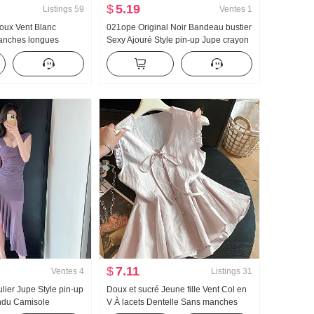
$
5.19
Listings
59
Ventes
1
oux Vent Blanc
021ope Original Noir Bandeau bustier
anches longues
Sexy Ajouré Style pin-up Jupe crayon
emmes Début de
Acétate Jours Soie Court Robe
français Cintré
p
$
7.11
Ventes
4
Listings
31
ulier Jupe Style pin-up
Doux et sucré Jeune fille Vent Col en
ndu Camisole
V À lacets Dentelle Sans manches