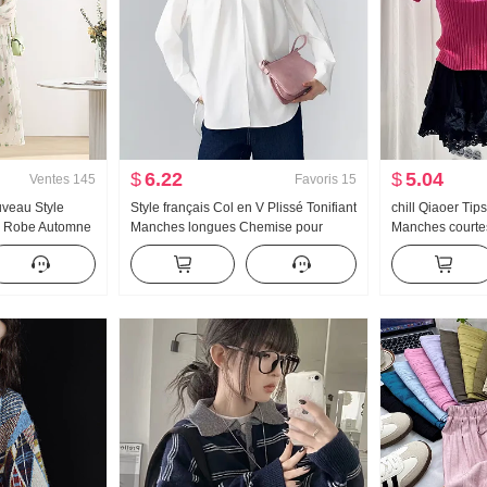
$
6.22
$
5.04
Ventes
145
Favoris
15
uveau Style
Style français Col en V Plissé Tonifiant
chill Qiaoer Ti
ri Robe Automne
Manches longues Chemise pour
Manches courte
ffantes Jupe
femmes 24 Printemps Nouveau 60s
Désir u Collier 
légance Robe
Coton pur Ample Chemise Collier
Tricoté Top
Département plissé