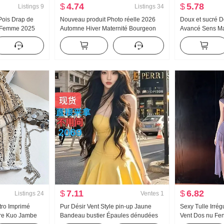
$
4.74
$
5.78
Listings
9
Listings
34
 Pois Drap de
Nouveau produit Photo réelle 2026
Doux et sucré D
e Femme 2025
Automne Hiver Maternité Bourgeon
Avancé Sens M
let Jupe trapèze
Imprimé fleuri Robe débardeur Ample
Chemise pour f
on
Couverture Viande Tricoté Base
l'automne Style 
Ensemble deux pièces
Amincissant To
$
7.11
$
6.82
Listings
24
Ventes
1
tro Imprimé
Pur Désir Vent Style pin-up Jaune
Sexy Tulle Irrég
ère Kuo Jambe
Bandeau bustier Épaules dénudées
Vent Dos nu Fe