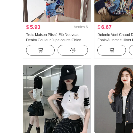
$
5.93
$
6.67
Ventes
6
Trois Maison Plissé Été Nouveau
Détente Vent Chaud D
Denim Couleur Jupe courte Chien
Épais Automne Hiver Ré
Imprimé Mignon Amincissant Jupe mi-
Pull-over Port extérieur
longue Les deux côtés fente latérale
Jacquard Top