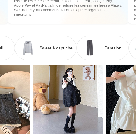
tels que les cartes de crédit, les cartes de débit, Google Pay,
c
Apple Pay et PayPal, afin de réduire les contraintes liées à Alipay,
WeChat Pay, aux virements T/T ou aux préchargements
importants.
e
l
ll
Sweat à capuche
Pantalon