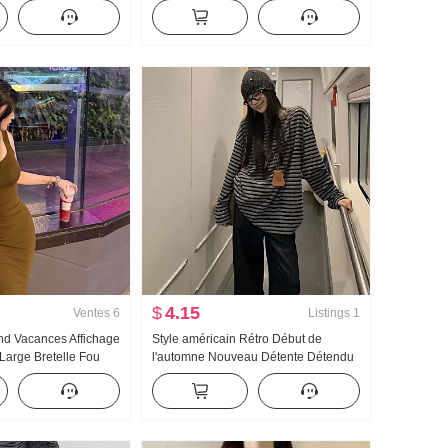
ngue Robe
Chemise Poupée Femme Été
Conception Sens Ample Un mot
Feuille de Lotus Jupe Débardeur
$
4.15
Ventes
6
Listings
1
and Vacances Affichage
Style américain Rétro Début de
 Large Bretelle Fou
l'automne Nouveau Détente Détendu
mmes Printemps/Été
Sens Couleurs contrastées Rayures
Ample Manches longues T-shirt
Femme Polyvalent Décontracté Top