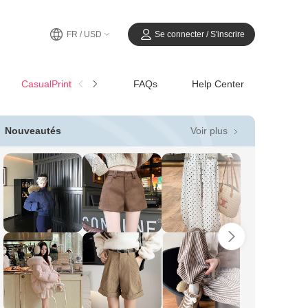
FR / USD
Se connecter / S'inscrire
CasualPrintemps-Été
FAQs
Help Center
Voir plus
Nouveautés
