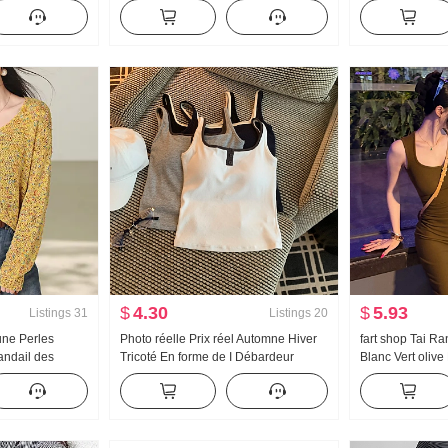
Un mot Mini-jupe Femme Printemps
Longueur mi-lo
Été Nouveau Conception Sens Sans
manches Robe
$
4.30
$
5.93
Listings
31
Listings
20
une Perles
Photo réelle Prix réel Automne Hiver
fart shop Tai R
ndail des
Tricoté En forme de I Débardeur
Blanc Vert olive
 Hiver
Bicolore Base Bretelles
Bande Robe Fe
 d'étoile
Robe longue
 taille Tricoté