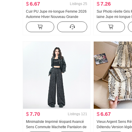
$
6.67
$
7.26
Listings
25
Cuir PU Jupe mi-longue Femme 2026
Sur Photo réelle Gris
Automne Hiver Nouveau Grande
laine Jupe mi-longu
balançoire Jupe en cuir Taille haute
Automne dentelle Our
Robe mi-longue Jupe trapèze
Petite taille Jupe cray
Couverture ... Amincissant Jupe courte
$
7.70
$
6.67
Listings
121
Minimaliste Imprimé léopard Avancé
Vieux Argent Sens Ré
Sens Commute Machette Pantalon de
Détendu Version lég