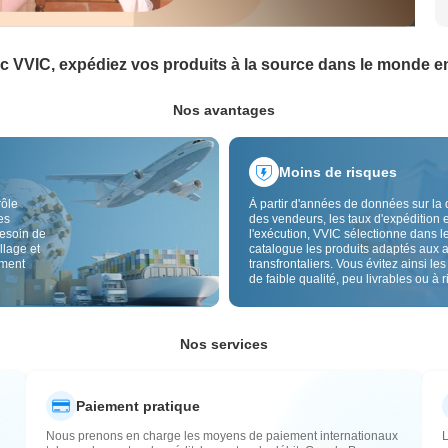
c VVIC, expédiez vos produits à la source dans le monde en
Nos avantages
Moins de risques
rôle
À partir d'années de données sur la 
es
des vendeurs, les taux d'expédition e
besoin de
l'exécution, VVIC sélectionne dans l
llage et
catalogue les produits adaptés aux 
ement
transfrontaliers. Vous évitez ainsi les
de faible qualité, peu livrables ou à 
élevé, avec un approvisionnement pl
Le contrôle qualité transfrontalier et 
étiquettes d'origine réduisent aussi l
risques de qualité, douane et après-
Nos services
Paiement pratique
Nous prenons en charge les moyens de paiement internationaux