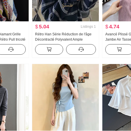
$
5.04
$
4.74
Listings
1
iamant Grille
Rétro Han Série Réduction de l'âge
Avancé Plissé 
tro Pull tricoté
Décontracté Polyvalent Ample
Jambe Air Tasse
 Phil Île
Couleurs contrastées Rayures Col
Femme Été Ampl
rabattu Manches longues Pull en tricot
Traîne Protectio
Pull
Pantalon décont