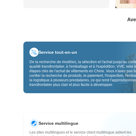
Ave
Service tout-en-un
De la recherche de modèles, la sélection et l'achat jusqu'au cont
qualité transfrontalier, à l'emballage et à l'expédition, VVIC relie l
étapes clés de l'achat de vêtements en Chine. Vous n'avez pas 
confier la recherche de produits, le paiement, l'inspection, l'emba
la logistique à plusieurs prestataires, ce qui rend l'approvisionn
transfrontalier plus clair et plus facile à développer.
Service multilingue
Les sites multilingues et le service client multilingue aident les