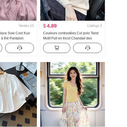
$
4.89
Ventes
15
Listings
3
Glace Soie Cool Kuo
Couleurs contrastées Col polo Twist
 à thé Pantalon
Motif Pull en tricot Chandail des
e Vertical Sens
femmes Automne Hiver Nouveau
n solaire Droit
Décontracté Manches longues Ample
racté
Amincissant Polyvalent Top