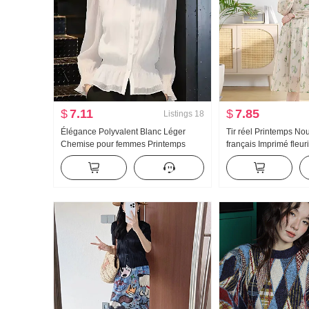
$
7.11
$
7.85
Listings
18
Élégance Polyvalent Blanc Léger
Tir réel Printemps No
Chemise pour femmes Printemps
français Imprimé fleu
2026 Année Nouveau Style occidental
Nouveau Manches bou
Réduction de l'âge Petite chemise
Cintré Amincissant É
Haut de gamme Exquis Chemise
longue