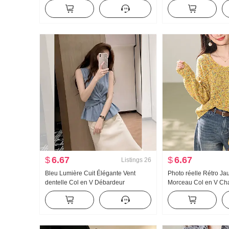
costume Femme 2026 Nouveau
Pantalon décontracté
Vertical Sens Banane Style américain
Pantalon large Pantalon décontracté
$
6.67
$
6.67
Listings
26
Bleu Lumière Cuit Élégante Vent
Photo réelle Rétro Ja
dentelle Col en V Débardeur
Morceau Col en V Cha
Vêtements pour femmes Été Doux
femmes 2025 Automne
Style pin-up Nœud torsadé Chemise
Nouveau Couleur Point
Grande taille Sans manches Top
Conception Sens Petite