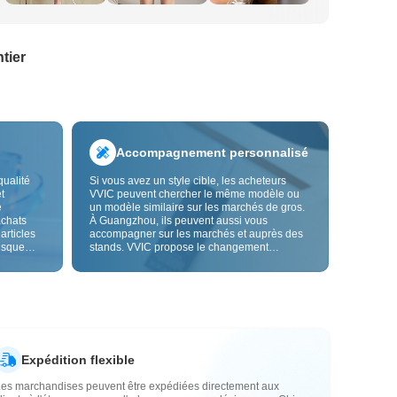
tier
Accompagnement personnalisé
qualité
Si vous avez un style cible, les acheteurs
t
VVIC peuvent chercher le même modèle ou
e
un modèle similaire sur les marchés de gros.
achats
À Guangzhou, ils peuvent aussi vous
 articles
accompagner sur les marchés et auprès des
risque
stands. VVIC propose le changement
us fiable.
d'étiquettes et de sacs d'emballage, et bientôt
les
la personnalisation OEM par image ou
es
échantillon, afin de rendre vos achats plus
vente.
maîtrisés et mieux adaptés au rythme de votre
activité.
Expédition flexible
Les marchandises peuvent être expédiées directement aux