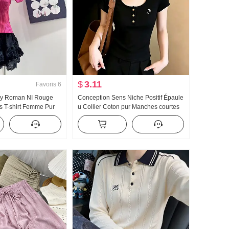
$
3.11
Favoris
6
psy Roman NI Rouge
Conception Sens Niche Positif Épaule
s T-shirt Femme Pur
u Collier Coton pur Manches courtes
Ajusté Amincissant