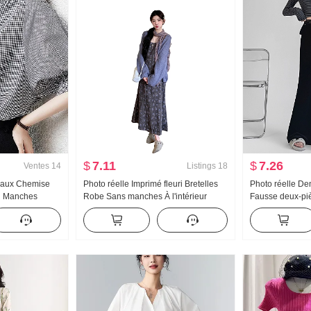
$
7.11
$
7.26
Ventes
14
Listings
18
eaux Chemise
Photo réelle Imprimé fleuri Bretelles
Photo réelle Den
u Manches
Robe Sans manches À l'intérieur
Fausse deux-pi
ements pour
Match Robe mi-longue Détente Vent
évasé 2025 Aut
Manteau Pull 2 Set
haute Style pin
Pantalon décont