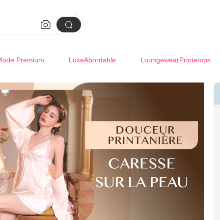


Mode Premium
LuxeAbordable
LoungewearPrintemps