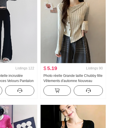
$
5.19
Listings
122
Listings
90
telle incrustée
Photo réelle Grande taille Chubby fille
èces Velours Pantalon
Vêtements d'automne Nouveau
omne Nouveau Taille
Irrégulier Oblique Réception
-up Amincissant
Boutonnage Base Top
racté